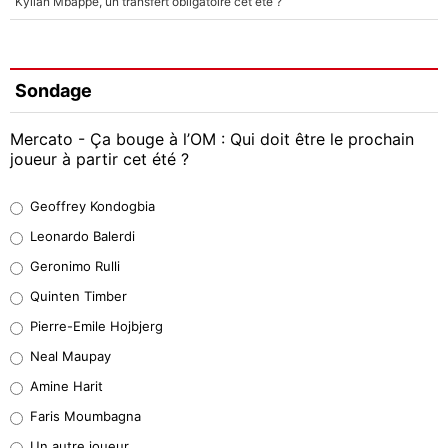
Kylian Mbappé, un transfert obligatoire cet été ?
Sondage
Mercato - Ça bouge à l’OM : Qui doit être le prochain
joueur à partir cet été ?
Geoffrey Kondogbia
Geoffrey Kondogbia
38%
Leonardo Balerdi
Leonardo Balerdi
Geronimo Rulli
32%
Quinten Timber
Geronimo Rulli
Pierre-Emile Hojbjerg
5%
Neal Maupay
Quinten Timber
Amine Harit
1%
Faris Moumbagna
Pierre-Emile Hojbjerg
Un autre joueur