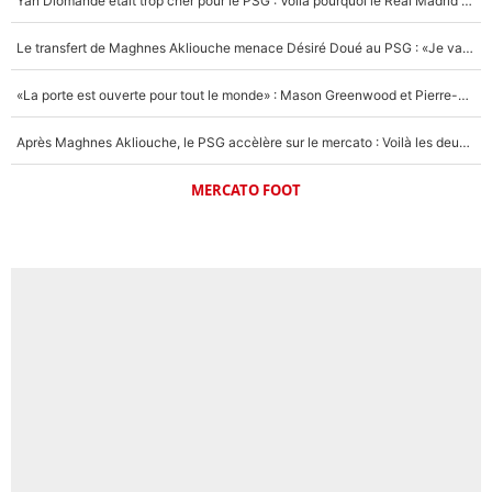
Yan Diomandé était trop cher pour le PSG : Voilà pourquoi le Real Madrid a accepté de payer la somme record de 140M€ pour boucler son transfert !
Le transfert de Maghnes Akliouche menace Désiré Doué au PSG : «Je valide à 200%»
«La porte est ouverte pour tout le monde» : Mason Greenwood et Pierre-Emerick Aubameyang ont quitté l'OM, Amine Gouiri balance sur la suite du mercato et sur la réaction du vestiaire !
Après Maghnes Akliouche, le PSG accèlère sur le mercato : Voilà les deux nouvelles recrues qui vont signer la semaine prochaine ?
MERCATO FOOT