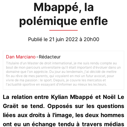
Mbappé, la
polémique enfle
Publié le 21 juin 2022 à 20h00
Dan Marciano
-
Rédacteur
Titulaire d'un Master de droit international, je me suis rendu compte au
bout de mon parcours universitaire qu'il était important d'évoluer dans un
domaine que l'on apprécie. Du jour au lendemain, j'ai décidé de mettre
fin au rêve de mes parents, qui voyaient en moi un futur avocat, pour
vivre de ma passion : le sport. Depuis, je couvre les mercatos et
l'actualité sportive en essayant d'informer au mieux les lecteurs.
La relation entre Kylian Mbappé et Noël Le
Graët se tend. Opposés sur les questions
liées aux droits à l'image, les deux hommes
ont eu un échange tendu à travers médias