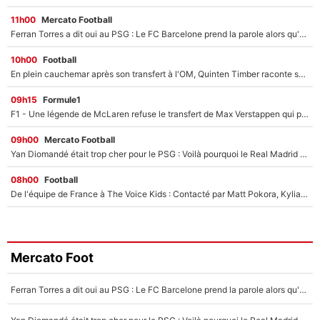
11h00
Mercato Football
Ferran Torres a dit oui au PSG : Le FC Barcelone prend la parole alors qu'un transfert de l'attaquant espagnol prend forme
10h00
Football
En plein cauchemar après son transfert à l'OM, Quinten Timber raconte ses doutes après sa signature à Marseille
09h15
Formule1
F1 - Une légende de McLaren refuse le transfert de Max Verstappen qui pourrait «faire des vagues» et plomber l'ambiance dans l'équipe
09h00
Mercato Football
Yan Diomandé était trop cher pour le PSG : Voilà pourquoi le Real Madrid a accepté de payer la somme record de 140M€ pour boucler son transfert !
08h00
Football
De l'équipe de France à The Voice Kids : Contacté par Matt Pokora, Kylian Mbappé a accepté de jouer un rôle inédit sur TF1 !
Mercato Foot
Ferran Torres a dit oui au PSG : Le FC Barcelone prend la parole alors qu'un transfert de l'attaquant espagnol prend forme