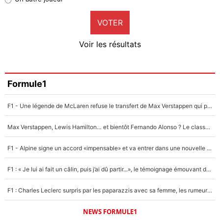
9%
VOTER
Neal Maupay
4%
Voir les résultats
Amine Harit
3%
Faris Moumbagna
Formule1
4%
F1 - Une légende de McLaren refuse le transfert de Max Verstappen qui pourrait «faire des vagues» et plomber l'ambiance dans l'équipe
Un autre joueur
5%
Max Verstappen, Lewis Hamilton… et bientôt Fernando Alonso ? Le classement des pilotes les mieux payés en Formule 1 risque de changer !
1672 personnes ont participé aux votes.
F1 - Alpine signe un accord «impensable» et va entrer dans une nouvelle dimension : Grande nouvelle pour Pierre Gasly !
F1 : « Je lui ai fait un câlin, puis j’ai dû partir...», le témoignage émouvant de Max Verstappen sur sa fille
F1 : Charles Leclerc surpris par les paparazzis avec sa femme, les rumeurs étaient vraies !
NEWS FORMULE1