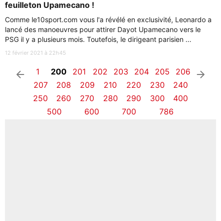
feuilleton Upamecano !
Comme le10sport.com vous l'a révélé en exclusivité, Leonardo a
lancé des manoeuvres pour attirer Dayot Upamecano vers le
PSG il y a plusieurs mois. Toutefois, le dirigeant parisien ...
12 février 2021 à 22h45
1
200
201
202
203
204
205
206
arrow_left
arrow_right
207
208
209
210
220
230
240
250
260
270
280
290
300
400
500
600
700
786