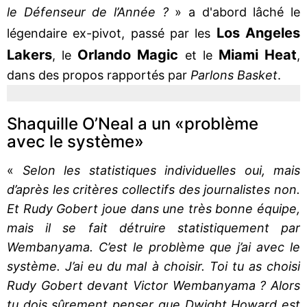
le Défenseur de l’Année ?
» a d'abord lâché le
Los Angeles
légendaire ex-pivot, passé par les
Lakers
Orlando Magic
Miami Heat
, le
et le
,
dans des propos rapportés par
Parlons Basket
.
Shaquille O’Neal a un «problème
avec le système»
«
Selon les statistiques individuelles oui, mais
d’après les critères collectifs des journalistes non.
Et Rudy Gobert joue dans une très bonne équipe,
mais il se fait détruire statistiquement par
Wembanyama. C’est le problème que j’ai avec le
système. J’ai eu du mal à choisir. Toi tu as choisi
Rudy Gobert devant Victor Wembanyama ? Alors
tu dois sûrement penser que Dwight Howard est