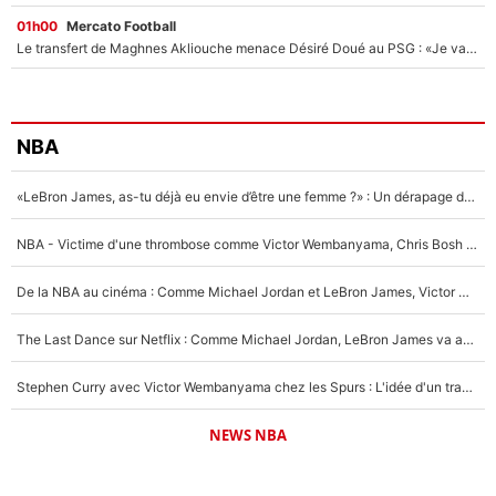
01h00
Mercato Football
Le transfert de Maghnes Akliouche menace Désiré Doué au PSG : «Je valide à 200%»
NBA
«LeBron James, as-tu déjà eu envie d’être une femme ?» : Un dérapage de Donald Trump sur la superstar de la NBA refait surface
NBA - Victime d'une thrombose comme Victor Wembanyama, Chris Bosh prévient le Français des risques sur sa santé : «J’ai failli mourir sur le coup et j’ai été ramené à la vie»
De la NBA au cinéma : Comme Michael Jordan et LeBron James, Victor Wembanyama rêve d'une carrière d'acteur !
The Last Dance sur Netflix : Comme Michael Jordan, LeBron James va avoir le droit à sa série !
Stephen Curry avec Victor Wembanyama chez les Spurs : L'idée d'un trade historique est lancée en NBA !
NEWS NBA