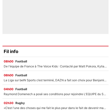
Fil info
08h00
Football
De l'équipe de France à The Voice Kids : Contacté par Matt Pokora, Kylian Mbappé a accepté de jouer un rôle inédit sur TF1 !
06h00
Football
La Liga sur beIN Sports c’est terminé, DAZN a fait son choix pour Benjamin Da Silva et Omar Da Fonseca !
04h00
Football
Raymond Domenech a posé ses conditions pour rejoindre L'EQUIPE du Soir : Il refuse de faire l'émission avec un autre chroniqueur !
02h30
Rugby
«C’est l'une des choses qui me fait le plus peur dans le fait de devenir maman» : En couple avec Antoine Dupont, Iris Mittenaere s'inquiète déjà pour ses futurs enfants !