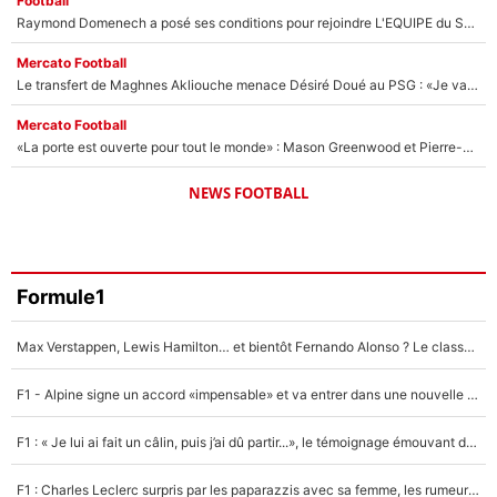
Football
Raymond Domenech a posé ses conditions pour rejoindre L'EQUIPE du Soir : Il refuse de faire l'émission avec un autre chroniqueur !
Mercato Football
Le transfert de Maghnes Akliouche menace Désiré Doué au PSG : «Je valide à 200%»
Mercato Football
«La porte est ouverte pour tout le monde» : Mason Greenwood et Pierre-Emerick Aubameyang ont quitté l'OM, Amine Gouiri balance sur la suite du mercato et sur la réaction du vestiaire !
NEWS FOOTBALL
Formule1
Max Verstappen, Lewis Hamilton… et bientôt Fernando Alonso ? Le classement des pilotes les mieux payés en Formule 1 risque de changer !
F1 - Alpine signe un accord «impensable» et va entrer dans une nouvelle dimension : Grande nouvelle pour Pierre Gasly !
F1 : « Je lui ai fait un câlin, puis j’ai dû partir...», le témoignage émouvant de Max Verstappen sur sa fille
F1 : Charles Leclerc surpris par les paparazzis avec sa femme, les rumeurs étaient vraies !