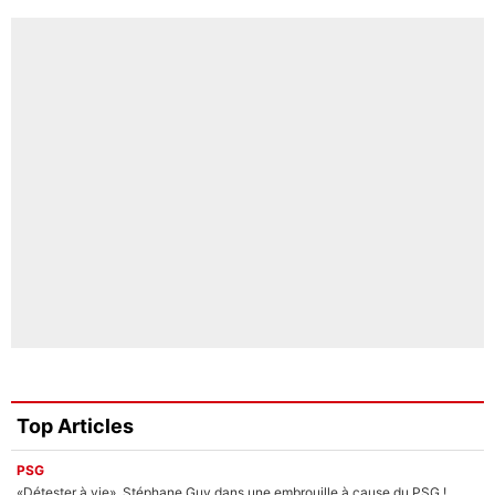
Top Articles
PSG
«Détester à vie», Stéphane Guy dans une embrouille à cause du PSG !