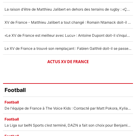
5%
La raison d'être de Matthieu Jalibert en dehors des terrains de rugby : «Ça m'atteint autant que si tu touches à un membre de ma famille»
1667 personnes ont participé aux votes.
XV de France - Matthieu Jalibert a tout changé : Romain Ntamack doit-il s’inquiéter pour sa place à un an de la Coupe du monde ?
«Le XV de France est meilleur avec Lucu» : Antoine Dupont doit-il s’inquiéter pour sa place ?
Le XV de France a trouvé son remplaçant : Fabien Galthié doit-il se passer d'Antoine Dupont ?
ACTUS XV DE FRANCE
Football
Football
De l'équipe de France à The Voice Kids : Contacté par Matt Pokora, Kylian Mbappé a accepté de jouer un rôle inédit sur TF1 !
Football
La Liga sur beIN Sports c’est terminé, DAZN a fait son choix pour Benjamin Da Silva et Omar Da Fonseca !