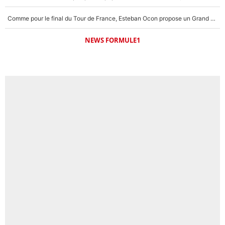
Comme pour le final du Tour de France, Esteban Ocon propose un Grand Prix de Formule 1 à Paris : «Autour de l’Arc de Triomphe, ce serait génial» !
NEWS FORMULE1