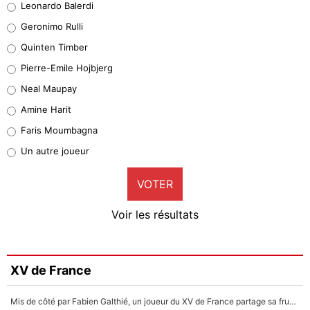
Leonardo Balerdi
Leonardo Balerdi
Geronimo Rulli
32%
Quinten Timber
Geronimo Rulli
Pierre-Emile Hojbjerg
5%
Neal Maupay
Quinten Timber
Amine Harit
1%
Faris Moumbagna
Pierre-Emile Hojbjerg
Un autre joueur
9%
VOTER
Neal Maupay
4%
Voir les résultats
Amine Harit
3%
Faris Moumbagna
XV de France
4%
Mis de côté par Fabien Galthié, un joueur du XV de France partage sa frustration : «ils ne me l’ont pas dit tout de suite»
Un autre joueur