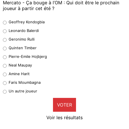
Mercato - Ça bouge à l’OM : Qui doit être le prochain
joueur à partir cet été ?
Geoffrey Kondogbia
Geoffrey Kondogbia
38%
Leonardo Balerdi
Leonardo Balerdi
Geronimo Rulli
32%
Quinten Timber
Geronimo Rulli
Pierre-Emile Hojbjerg
5%
Neal Maupay
Quinten Timber
Amine Harit
1%
Faris Moumbagna
Pierre-Emile Hojbjerg
Un autre joueur
9%
VOTER
Neal Maupay
4%
Voir les résultats
Amine Harit