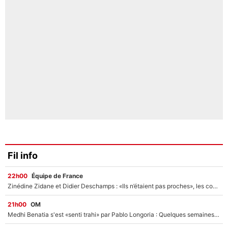
Fil info
22h00
Équipe de France
Zinédine Zidane et Didier Deschamps : «Ils n’étaient pas proches», les confidences d’un membre de l’équipe de France 1998 sur leur relation spéciale
21h00
OM
Medhi Benatia s'est «senti trahi» par Pablo Longoria : Quelques semaines après son départ, l'ancien directeur de football de l'OM règle ses comptes