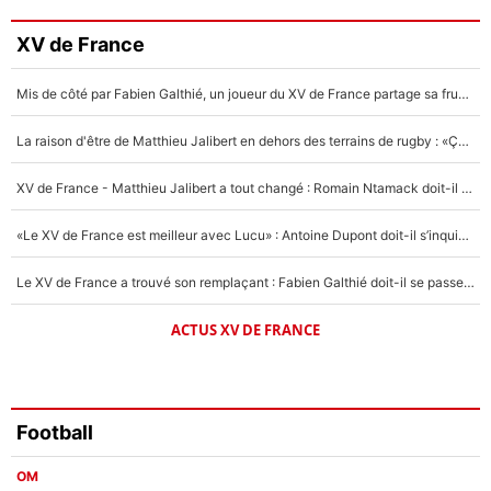
3%
Faris Moumbagna
XV de France
4%
Mis de côté par Fabien Galthié, un joueur du XV de France partage sa frustration : «ils ne me l’ont pas dit tout de suite»
Un autre joueur
5%
La raison d'être de Matthieu Jalibert en dehors des terrains de rugby : «Ça m'atteint autant que si tu touches à un membre de ma famille»
1615 personnes ont participé aux votes.
XV de France - Matthieu Jalibert a tout changé : Romain Ntamack doit-il s’inquiéter pour sa place à un an de la Coupe du monde ?
«Le XV de France est meilleur avec Lucu» : Antoine Dupont doit-il s’inquiéter pour sa place ?
Le XV de France a trouvé son remplaçant : Fabien Galthié doit-il se passer d'Antoine Dupont ?
ACTUS XV DE FRANCE
Football
OM