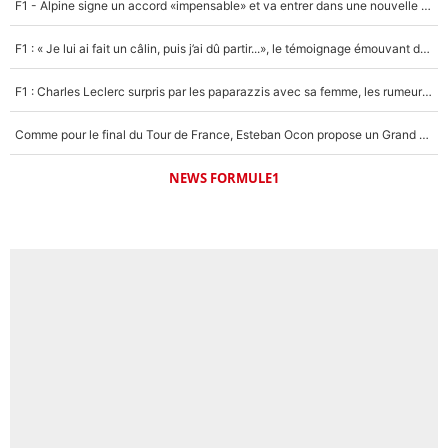
F1 - Alpine signe un accord «impensable» et va entrer dans une nouvelle dimension : Grande nouvelle pour Pierre Gasly !
F1 : « Je lui ai fait un câlin, puis j’ai dû partir...», le témoignage émouvant de Max Verstappen sur sa fille
F1 : Charles Leclerc surpris par les paparazzis avec sa femme, les rumeurs étaient vraies !
Comme pour le final du Tour de France, Esteban Ocon propose un Grand Prix de Formule 1 à Paris : «Autour de l’Arc de Triomphe, ce serait génial» !
NEWS FORMULE1