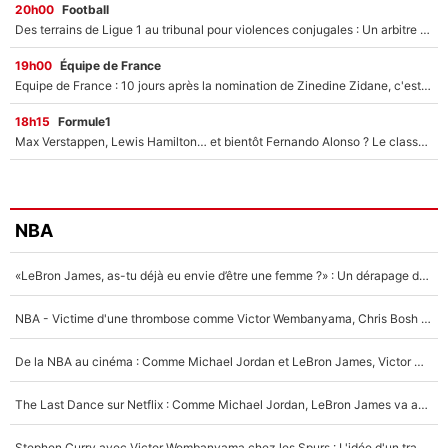
20h00
Football
Des terrains de Ligue 1 au tribunal pour violences conjugales : Un arbitre français encourt une peine de 18 mois de prison !
19h00
Équipe de France
Equipe de France : 10 jours après la nomination de Zinedine Zidane, c'est au tour de son fils de prendre un nouveau départ !
18h15
Formule1
Max Verstappen, Lewis Hamilton… et bientôt Fernando Alonso ? Le classement des pilotes les mieux payés en Formule 1 risque de changer !
NBA
«LeBron James, as-tu déjà eu envie d’être une femme ?» : Un dérapage de Donald Trump sur la superstar de la NBA refait surface
NBA - Victime d'une thrombose comme Victor Wembanyama, Chris Bosh prévient le Français des risques sur sa santé : «J’ai failli mourir sur le coup et j’ai été ramené à la vie»
De la NBA au cinéma : Comme Michael Jordan et LeBron James, Victor Wembanyama rêve d'une carrière d'acteur !
The Last Dance sur Netflix : Comme Michael Jordan, LeBron James va avoir le droit à sa série !
Stephen Curry avec Victor Wembanyama chez les Spurs : L'idée d'un trade historique est lancée en NBA !