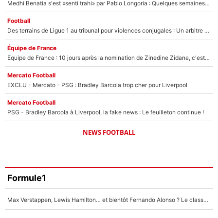
Medhi Benatia s'est «senti trahi» par Pablo Longoria : Quelques semaines après son départ, l'ancien directeur de football de l'OM règle ses comptes
Football
Des terrains de Ligue 1 au tribunal pour violences conjugales : Un arbitre français encourt une peine de 18 mois de prison !
Équipe de France
Equipe de France : 10 jours après la nomination de Zinedine Zidane, c'est au tour de son fils de prendre un nouveau départ !
Mercato Football
EXCLU - Mercato - PSG : Bradley Barcola trop cher pour Liverpool
Mercato Football
PSG - Bradley Barcola à Liverpool, la fake news : Le feuilleton continue !
NEWS FOOTBALL
Formule1
Max Verstappen, Lewis Hamilton… et bientôt Fernando Alonso ? Le classement des pilotes les mieux payés en Formule 1 risque de changer !