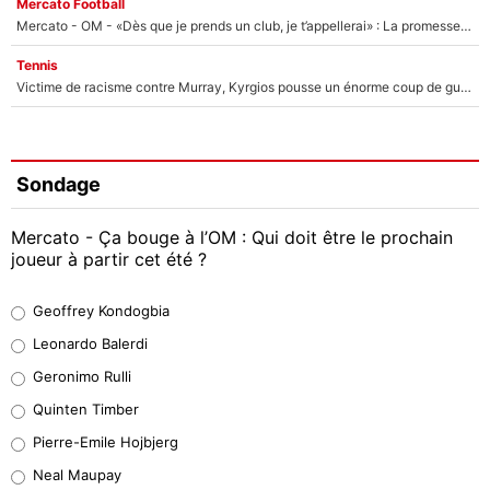
Mercato Football
Mercato - OM - «Dès que je prends un club, je t’appellerai» : La promesse de Marcelino au moment de claquer la porte
Tennis
Victime de racisme contre Murray, Kyrgios pousse un énorme coup de gueule !
Sondage
Mercato - Ça bouge à l’OM : Qui doit être le prochain
joueur à partir cet été ?
Geoffrey Kondogbia
Geoffrey Kondogbia
38%
Leonardo Balerdi
Leonardo Balerdi
Geronimo Rulli
32%
Quinten Timber
Geronimo Rulli
Pierre-Emile Hojbjerg
5%
Neal Maupay