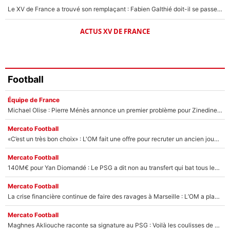
Le XV de France a trouvé son remplaçant : Fabien Galthié doit-il se passer d'Antoine Dupont ?
ACTUS XV DE FRANCE
Football
Équipe de France
Michael Olise : Pierre Ménès annonce un premier problème pour Zinedine Zidane en équipe de France
Mercato Football
«C’est un très bon choix» : L'OM fait une offre pour recruter un ancien joueur du PSG... et c'est validé dans l'After Foot !
Mercato Football
140M€ pour Yan Diomandé : Le PSG a dit non au transfert qui bat tous les records sur le mercato
Mercato Football
La crise financière continue de faire des ravages à Marseille : L’OM a placé 12 joueurs sur le marché des transferts… et ça pourrait lui rapporter près de 100M€ !
Mercato Football
Maghnes Akliouche raconte sa signature au PSG : Voilà les coulisses de son transfert de rêve à 50M€