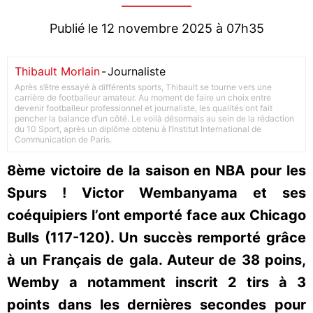
Publié le 12 novembre 2025 à 07h35
Thibault Morlain
-
Journaliste
Après s’être essayé à différents sports, Thibault se tourne vers une
carrière de footballeur amateur. Au moment de faire un choix entre
devenir footballeur professionnel et journaliste, les qualités ont fait
pencher la balance d’un côté. Le voilà désormais au sein de la rédaction
du 10 Sport, après un diplôme obtenu à l’Institut International de
Communication de Paris.
8ème victoire de la saison en NBA pour les
Spurs ! Victor Wembanyama et ses
coéquipiers l’ont emporté face aux Chicago
Bulls (117-120). Un succès remporté grâce
à un Français de gala. Auteur de 38 poins,
Wemby a notamment inscrit 2 tirs à 3
points dans les dernières secondes pour