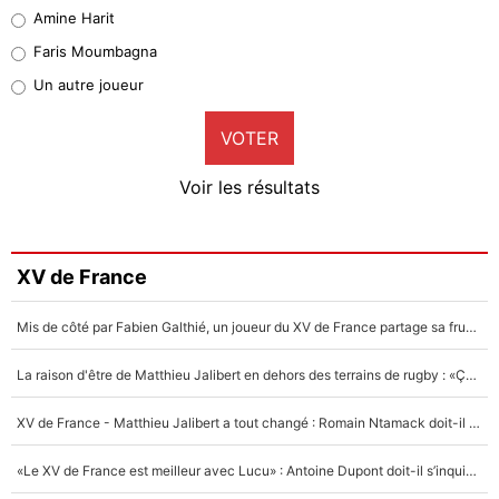
Quinten Timber
Amine Harit
1%
Faris Moumbagna
Pierre-Emile Hojbjerg
Un autre joueur
9%
VOTER
Neal Maupay
4%
Voir les résultats
Amine Harit
3%
Faris Moumbagna
XV de France
5%
Mis de côté par Fabien Galthié, un joueur du XV de France partage sa frustration : «ils ne me l’ont pas dit tout de suite»
Un autre joueur
5%
La raison d'être de Matthieu Jalibert en dehors des terrains de rugby : «Ça m'atteint autant que si tu touches à un membre de ma famille»
1543 personnes ont participé aux votes.
XV de France - Matthieu Jalibert a tout changé : Romain Ntamack doit-il s’inquiéter pour sa place à un an de la Coupe du monde ?
«Le XV de France est meilleur avec Lucu» : Antoine Dupont doit-il s’inquiéter pour sa place ?