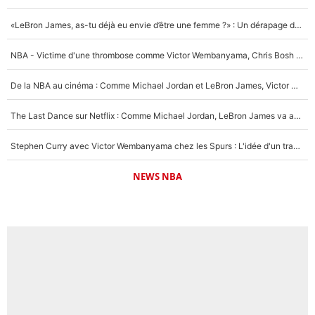
«LeBron James, as-tu déjà eu envie d’être une femme ?» : Un dérapage de Donald Trump sur la superstar de la NBA refait surface
NBA - Victime d'une thrombose comme Victor Wembanyama, Chris Bosh prévient le Français des risques sur sa santé : «J’ai failli mourir sur le coup et j’ai été ramené à la vie»
De la NBA au cinéma : Comme Michael Jordan et LeBron James, Victor Wembanyama rêve d'une carrière d'acteur !
The Last Dance sur Netflix : Comme Michael Jordan, LeBron James va avoir le droit à sa série !
Stephen Curry avec Victor Wembanyama chez les Spurs : L'idée d'un trade historique est lancée en NBA !
NEWS NBA