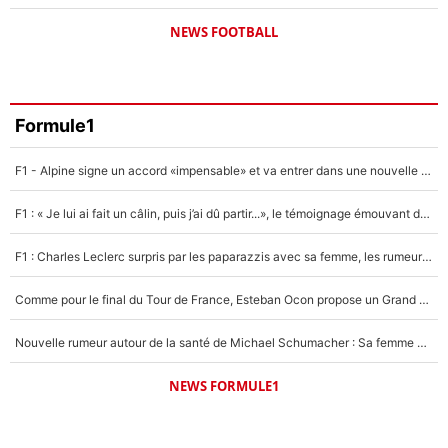
NEWS FOOTBALL
Formule1
F1 - Alpine signe un accord «impensable» et va entrer dans une nouvelle dimension : Grande nouvelle pour Pierre Gasly !
F1 : « Je lui ai fait un câlin, puis j’ai dû partir...», le témoignage émouvant de Max Verstappen sur sa fille
F1 : Charles Leclerc surpris par les paparazzis avec sa femme, les rumeurs étaient vraies !
Comme pour le final du Tour de France, Esteban Ocon propose un Grand Prix de Formule 1 à Paris : «Autour de l’Arc de Triomphe, ce serait génial» !
Nouvelle rumeur autour de la santé de Michael Schumacher : Sa femme Corinna sort du silence
NEWS FORMULE1