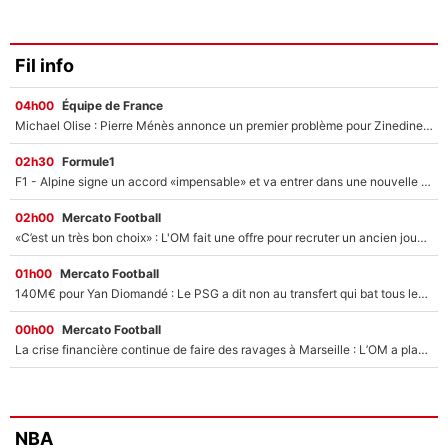
Fil info
04h00
Équipe de France
Michael Olise : Pierre Ménès annonce un premier problème pour Zinedine Zidane en équipe de France
02h30
Formule1
F1 - Alpine signe un accord «impensable» et va entrer dans une nouvelle dimension : Grande nouvelle pour Pierre Gasly !
02h00
Mercato Football
«C’est un très bon choix» : L'OM fait une offre pour recruter un ancien joueur du PSG... et c'est validé dans l'After Foot !
01h00
Mercato Football
140M€ pour Yan Diomandé : Le PSG a dit non au transfert qui bat tous les records sur le mercato
00h00
Mercato Football
La crise financière continue de faire des ravages à Marseille : L’OM a placé 12 joueurs sur le marché des transferts… et ça pourrait lui rapporter près de 100M€ !
NBA