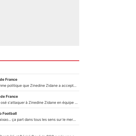
 de France
Voilà le seul homme politique que Zinedine Zidane a accepté dans son entourage : «Je garde un très bon souvenir de lui»
 de France
Franck Ribéry a osé s'attaquer à Zinedine Zidane en équipe de France : «Je n'aurais jamais fait ça»
 Football
Medina, Rulli, Paixao... ça part dans tous les sens sur le mercato de l'OM : Frank McCourt va enfin récupérer l'argent qu'il attend ?