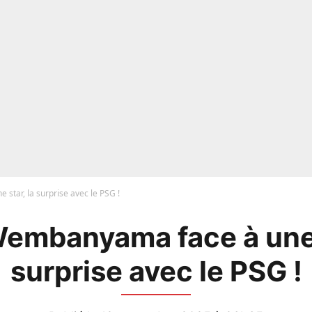
star, la surprise avec le PSG !
embanyama face à une 
surprise avec le PSG !