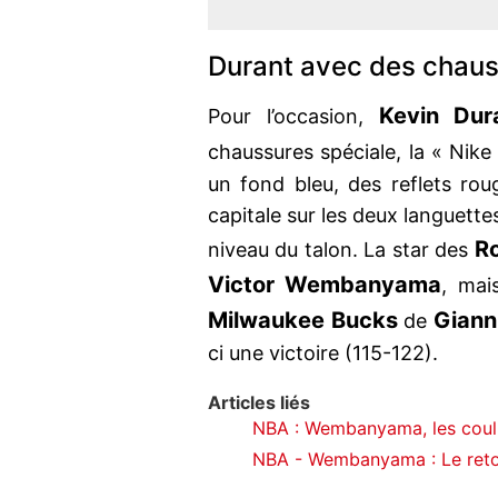
Durant avec des chaus
Kevin Dur
Pour l’occasion,
chaussures spéciale, la « Nike
un fond bleu, des reflets rou
capitale sur les deux languette
R
niveau du talon. La star des
Victor Wembanyama
, mai
Milwaukee Bucks
Giann
de
ci une victoire (115-122).
Articles liés
NBA : Wembanyama, les couli
NBA - Wembanyama : Le retou