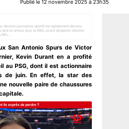
Publié le 12 novembre 2025 à 23h35
e, devenir journaliste sportif est rapidement devenu
 tard un amour pour la NBA, avant d’explorer d’autres
a NFL.
aux San Antonio Spurs de Victor
er, Kevin Durant en a profité
œil au PSG, dont il est actionnaire
s de juin. En effet, la star des
ne nouvelle paire de chaussures
capitale.