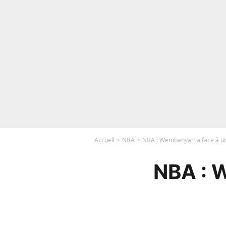
Accueil
NBA
NBA : Wembanyama face à une 
NBA : W