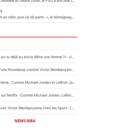
Sans Ousmane Dembélé et Désiré Doué, le PSG a pris une correction face à Majorque : Luis Enrique attend avec impatience des renforts !
e1
F1 : « Je lui ai fait un câlin, puis j’ai dû partir...», le témoignage émouvant de Max Verstappen sur sa fille
«LeBron James, as-tu déjà eu envie d’être une femme ?» : Un dérapage de Donald Trump sur la superstar de la NBA refait surface
NBA - Victime d'une thrombose comme Victor Wembanyama, Chris Bosh prévient le Français des risques sur sa santé : «J’ai failli mourir sur le coup et j’ai été ramené à la vie»
De la NBA au cinéma : Comme Michael Jordan et LeBron James, Victor Wembanyama rêve d'une carrière d'acteur !
The Last Dance sur Netflix : Comme Michael Jordan, LeBron James va avoir le droit à sa série !
Stephen Curry avec Victor Wembanyama chez les Spurs : L'idée d'un trade historique est lancée en NBA !
NEWS NBA