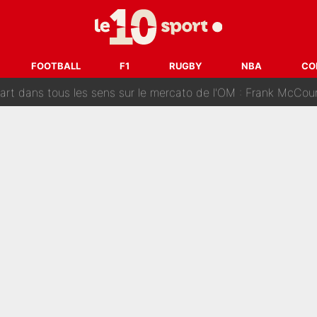
ue que Zinedine Zidane a accepté dans son entourage : «Je g
uer à Zinedine Zidane en équipe de France : «Je n'aurais jam
FOOTBALL
F1
RUGBY
NBA
CO
rt dans tous les sens sur le mercato de l'OM : Frank McCourt va enf
 Doué, le PSG a pris une correction face à Majorque : Luis Enrique a
, puis j’ai dû partir...», le témoignage émouvant de Max Verstapp