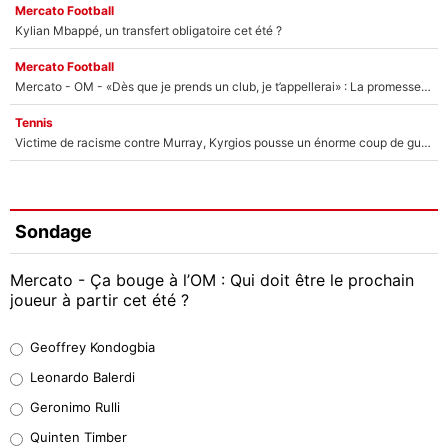
Mercato Football
Kylian Mbappé, un transfert obligatoire cet été ?
Mercato Football
Mercato - OM - «Dès que je prends un club, je t’appellerai» : La promesse de Marcelino au moment de claquer la porte
Tennis
Victime de racisme contre Murray, Kyrgios pousse un énorme coup de gueule !
Sondage
Mercato - Ça bouge à l’OM : Qui doit être le prochain
joueur à partir cet été ?
Geoffrey Kondogbia
Geoffrey Kondogbia
38%
Leonardo Balerdi
Leonardo Balerdi
Geronimo Rulli
32%
Quinten Timber