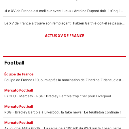
«Le XV de France est meilleur avec Lucu» : Antoine Dupont doit-il s’inquiéter pour sa place ?
Le XV de France a trouvé son remplaçant : Fabien Galthié doit-il se passer d'Antoine Dupont ?
ACTUS XV DE FRANCE
Football
Équipe de France
Equipe de France : 10 jours après la nomination de Zinedine Zidane, c'est au tour de son fils de prendre un nouveau départ !
Mercato Football
EXCLU - Mercato - PSG : Bradley Barcola trop cher pour Liverpool
Mercato Football
PSG - Bradley Barcola à Liverpool, la fake news : Le feuilleton continue !
Mercato Football
Akliouche, Mika Godts... La semaine à 100M€ du PSG qui fait basculer le mercato du PSG !