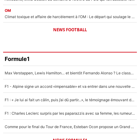
OM
Climat toxique et affaire de harcèlement à l’OM : Le départ qui soulage le vestiaire de Bruno Genesio
NEWS FOOTBALL
Formule1
Max Verstappen, Lewis Hamilton… et bientôt Fernando Alonso ? Le classement des pilotes les mieux payés en Formule 1 risque de changer !
F1 - Alpine signe un accord «impensable» et va entrer dans une nouvelle dimension : Grande nouvelle pour Pierre Gasly !
F1 : « Je lui ai fait un câlin, puis j’ai dû partir...», le témoignage émouvant de Max Verstappen sur sa fille
F1 : Charles Leclerc surpris par les paparazzis avec sa femme, les rumeurs étaient vraies !
Comme pour le final du Tour de France, Esteban Ocon propose un Grand Prix de Formule 1 à Paris : «Autour de l’Arc de Triomphe, ce serait génial» !