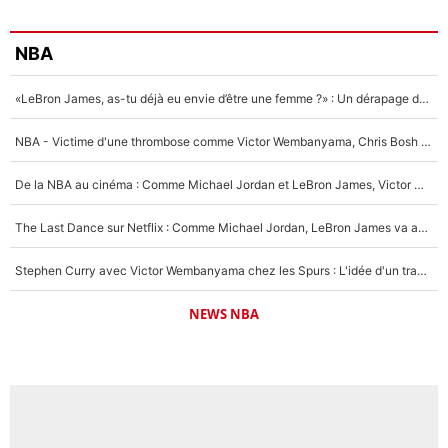
NBA
«LeBron James, as-tu déjà eu envie d’être une femme ?» : Un dérapage de Donald Trump sur la superstar de la NBA refait surface
NBA - Victime d'une thrombose comme Victor Wembanyama, Chris Bosh prévient le Français des risques sur sa santé : «J’ai failli mourir sur le coup et j’ai été ramené à la vie»
De la NBA au cinéma : Comme Michael Jordan et LeBron James, Victor Wembanyama rêve d'une carrière d'acteur !
The Last Dance sur Netflix : Comme Michael Jordan, LeBron James va avoir le droit à sa série !
Stephen Curry avec Victor Wembanyama chez les Spurs : L'idée d'un trade historique est lancée en NBA !
NEWS NBA