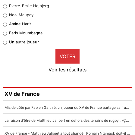
Geronimo Rulli
Pierre-Emile Hojbjerg
5%
Neal Maupay
Quinten Timber
Amine Harit
1%
Faris Moumbagna
Pierre-Emile Hojbjerg
Un autre joueur
9%
VOTER
Neal Maupay
4%
Voir les résultats
Amine Harit
3%
Faris Moumbagna
XV de France
4%
Mis de côté par Fabien Galthié, un joueur du XV de France partage sa frustration : «ils ne me l’ont pas dit tout de suite»
Un autre joueur
5%
La raison d'être de Matthieu Jalibert en dehors des terrains de rugby : «Ça m'atteint autant que si tu touches à un membre de ma famille»
1609 personnes ont participé aux votes.
XV de France - Matthieu Jalibert a tout changé : Romain Ntamack doit-il s’inquiéter pour sa place à un an de la Coupe du monde ?