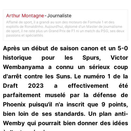
Arthur Montagne
-
Journaliste
Affamé de sport, il a grandi au son des moteurs de Formule 1 et des
exploits de Ronaldinho. Aujourd’hui, diplomé d'un Master de journalisme
de sport, il ne rate plus un Grand Prix de F1 ni un match du PSG, ses deux
passions et spécialités
Après un début de saison canon et un 5-0
historique pour les Spurs, Victor
Wembanyama a connu un sérieux coup
d'arrêt contre les Suns. Le numéro 1 de la
Draft 2023 a effectivement été
parfaitement muselé par la défense de
Phoenix puisqu'il n'a inscrit que 9 points,
bien loin de ses standards. Un plan anti-
Wemby qui pourrait bien donner des idées