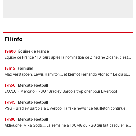
Fil info
19h00
Équipe de France
Equipe de France : 10 jours après la nomination de Zinedine Zidane, c'est au tour de son fils de prendre un nouveau départ !
18h15
Formule1
Max Verstappen, Lewis Hamilton… et bientôt Fernando Alonso ? Le classement des pilotes les mieux payés en Formule 1 risque de changer !
17h50
Mercato Football
EXCLU - Mercato - PSG : Bradley Barcola trop cher pour Liverpool
17h45
Mercato Football
PSG - Bradley Barcola à Liverpool, la fake news : Le feuilleton continue !
17h00
Mercato Football
Akliouche, Mika Godts... La semaine à 100M€ du PSG qui fait basculer le mercato du PSG !