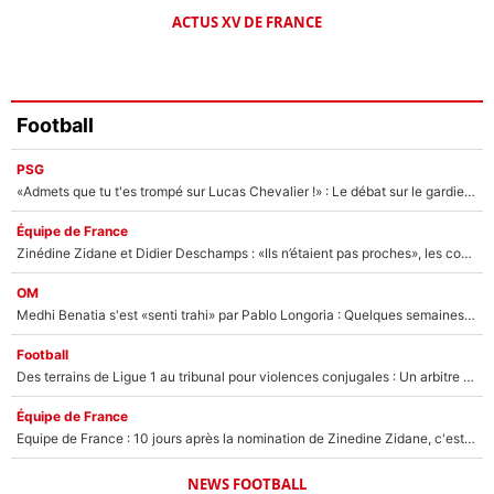
ACTUS XV DE FRANCE
Football
PSG
«Admets que tu t'es trompé sur Lucas Chevalier !» : Le débat sur le gardien du PSG vire au clash à l'After Foot
Équipe de France
Zinédine Zidane et Didier Deschamps : «Ils n’étaient pas proches», les confidences d’un membre de l’équipe de France 1998 sur leur relation spéciale
OM
Medhi Benatia s'est «senti trahi» par Pablo Longoria : Quelques semaines après son départ, l'ancien directeur de football de l'OM règle ses comptes
Football
Des terrains de Ligue 1 au tribunal pour violences conjugales : Un arbitre français encourt une peine de 18 mois de prison !
Équipe de France
Equipe de France : 10 jours après la nomination de Zinedine Zidane, c'est au tour de son fils de prendre un nouveau départ !
NEWS FOOTBALL