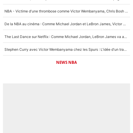
NBA - Victime d'une thrombose comme Victor Wembanyama, Chris Bosh prévient le Français des risques sur sa santé : «J’ai failli mourir sur le coup et j’ai été ramené à la vie»
De la NBA au cinéma : Comme Michael Jordan et LeBron James, Victor Wembanyama rêve d'une carrière d'acteur !
The Last Dance sur Netflix : Comme Michael Jordan, LeBron James va avoir le droit à sa série !
Stephen Curry avec Victor Wembanyama chez les Spurs : L'idée d'un trade historique est lancée en NBA !
NEWS NBA