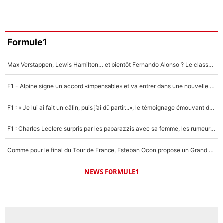
Formule1
Max Verstappen, Lewis Hamilton… et bientôt Fernando Alonso ? Le classement des pilotes les mieux payés en Formule 1 risque de changer !
F1 - Alpine signe un accord «impensable» et va entrer dans une nouvelle dimension : Grande nouvelle pour Pierre Gasly !
F1 : « Je lui ai fait un câlin, puis j’ai dû partir...», le témoignage émouvant de Max Verstappen sur sa fille
F1 : Charles Leclerc surpris par les paparazzis avec sa femme, les rumeurs étaient vraies !
Comme pour le final du Tour de France, Esteban Ocon propose un Grand Prix de Formule 1 à Paris : «Autour de l’Arc de Triomphe, ce serait génial» !
NEWS FORMULE1