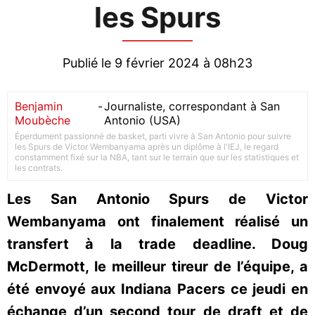
les Spurs
Publié le 9 février 2024 à 08h23
Benjamin
-
Journaliste, correspondant à San
Moubèche
Antonio (USA)
Éperdument passionné de basket, parti vivre à San Antonio pour suivre
les Spurs de Victor Wembanyama après un diplôme à l'IEJ, le regard
constamment fixé sur la NBA, tant sur le terrain que sur les statistiques et
les contrats.
Les San Antonio Spurs de Victor
Wembanyama ont finalement réalisé un
transfert à la trade deadline. Doug
McDermott, le meilleur tireur de l’équipe, a
été envoyé aux Indiana Pacers ce jeudi en
échange d’un second tour de draft et de