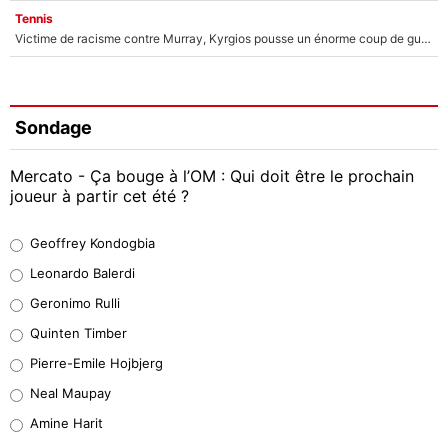
Tennis
Victime de racisme contre Murray, Kyrgios pousse un énorme coup de gueule !
Sondage
Mercato - Ça bouge à l’OM : Qui doit être le prochain
joueur à partir cet été ?
Geoffrey Kondogbia
Geoffrey Kondogbia
38%
Leonardo Balerdi
Leonardo Balerdi
Geronimo Rulli
32%
Quinten Timber
Geronimo Rulli
Pierre-Emile Hojbjerg
5%
Neal Maupay
Quinten Timber
Amine Harit
1%