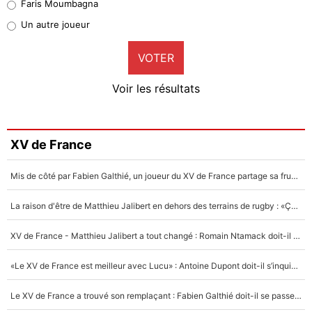
Faris Moumbagna
Pierre-Emile Hojbjerg
Un autre joueur
9%
VOTER
Neal Maupay
4%
Voir les résultats
Amine Harit
3%
Faris Moumbagna
XV de France
4%
Mis de côté par Fabien Galthié, un joueur du XV de France partage sa frustration : «ils ne me l’ont pas dit tout de suite»
Un autre joueur
5%
La raison d'être de Matthieu Jalibert en dehors des terrains de rugby : «Ça m'atteint autant que si tu touches à un membre de ma famille»
1615 personnes ont participé aux votes.
XV de France - Matthieu Jalibert a tout changé : Romain Ntamack doit-il s’inquiéter pour sa place à un an de la Coupe du monde ?
«Le XV de France est meilleur avec Lucu» : Antoine Dupont doit-il s’inquiéter pour sa place ?
Le XV de France a trouvé son remplaçant : Fabien Galthié doit-il se passer d'Antoine Dupont ?