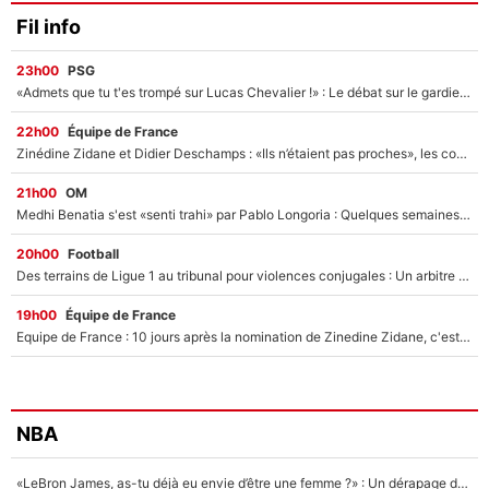
Fil info
23h00
PSG
«Admets que tu t'es trompé sur Lucas Chevalier !» : Le débat sur le gardien du PSG vire au clash à l'After Foot
22h00
Équipe de France
Zinédine Zidane et Didier Deschamps : «Ils n’étaient pas proches», les confidences d’un membre de l’équipe de France 1998 sur leur relation spéciale
21h00
OM
Medhi Benatia s'est «senti trahi» par Pablo Longoria : Quelques semaines après son départ, l'ancien directeur de football de l'OM règle ses comptes
20h00
Football
Des terrains de Ligue 1 au tribunal pour violences conjugales : Un arbitre français encourt une peine de 18 mois de prison !
19h00
Équipe de France
Equipe de France : 10 jours après la nomination de Zinedine Zidane, c'est au tour de son fils de prendre un nouveau départ !
NBA
«LeBron James, as-tu déjà eu envie d’être une femme ?» : Un dérapage de Donald Trump sur la superstar de la NBA refait surface