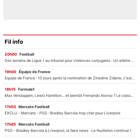
Fil info
20h00
Football
Des terrains de Ligue 1 au tribunal pour violences conjugales : Un arbitre français encourt une peine de 18 mois de prison !
19h00
Équipe de France
Equipe de France : 10 jours après la nomination de Zinedine Zidane, c'est au tour de son fils de prendre un nouveau départ !
18h15
Formule1
Max Verstappen, Lewis Hamilton… et bientôt Fernando Alonso ? Le classement des pilotes les mieux payés en Formule 1 risque de changer !
17h50
Mercato Football
EXCLU - Mercato - PSG : Bradley Barcola trop cher pour Liverpool
17h45
Mercato Football
PSG - Bradley Barcola à Liverpool, la fake news : Le feuilleton continue !