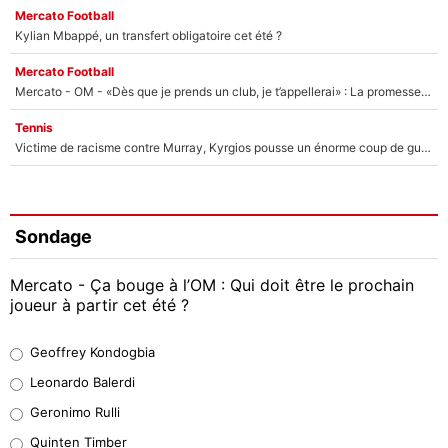
Mercato Football
Kylian Mbappé, un transfert obligatoire cet été ?
Mercato Football
Mercato - OM - «Dès que je prends un club, je t’appellerai» : La promesse de Marcelino au moment de claquer la porte
Tennis
Victime de racisme contre Murray, Kyrgios pousse un énorme coup de gueule !
Sondage
Mercato - Ça bouge à l’OM : Qui doit être le prochain
joueur à partir cet été ?
Geoffrey Kondogbia
Geoffrey Kondogbia
38%
Leonardo Balerdi
Leonardo Balerdi
Geronimo Rulli
32%
Quinten Timber