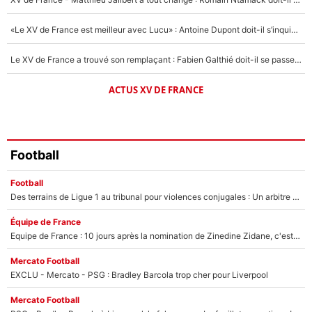
«Le XV de France est meilleur avec Lucu» : Antoine Dupont doit-il s’inquiéter pour sa place ?
Le XV de France a trouvé son remplaçant : Fabien Galthié doit-il se passer d'Antoine Dupont ?
ACTUS XV DE FRANCE
Football
Football
Des terrains de Ligue 1 au tribunal pour violences conjugales : Un arbitre français encourt une peine de 18 mois de prison !
Équipe de France
Equipe de France : 10 jours après la nomination de Zinedine Zidane, c'est au tour de son fils de prendre un nouveau départ !
Mercato Football
EXCLU - Mercato - PSG : Bradley Barcola trop cher pour Liverpool
Mercato Football