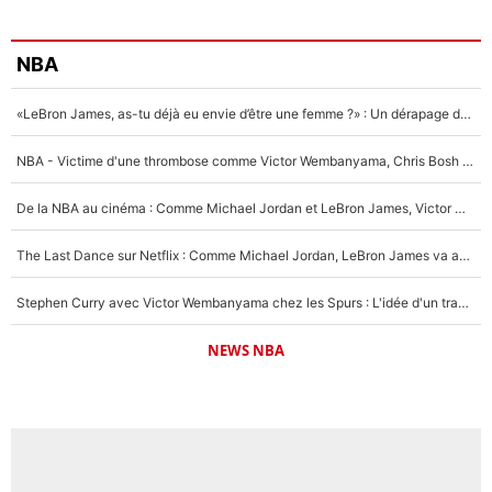
NBA
«LeBron James, as-tu déjà eu envie d’être une femme ?» : Un dérapage de Donald Trump sur la superstar de la NBA refait surface
NBA - Victime d'une thrombose comme Victor Wembanyama, Chris Bosh prévient le Français des risques sur sa santé : «J’ai failli mourir sur le coup et j’ai été ramené à la vie»
De la NBA au cinéma : Comme Michael Jordan et LeBron James, Victor Wembanyama rêve d'une carrière d'acteur !
The Last Dance sur Netflix : Comme Michael Jordan, LeBron James va avoir le droit à sa série !
Stephen Curry avec Victor Wembanyama chez les Spurs : L'idée d'un trade historique est lancée en NBA !
NEWS NBA