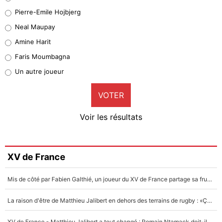
Geronimo Rulli
Pierre-Emile Hojbjerg
5%
Neal Maupay
Quinten Timber
Amine Harit
1%
Faris Moumbagna
Pierre-Emile Hojbjerg
Un autre joueur
9%
VOTER
Neal Maupay
4%
Voir les résultats
Amine Harit
3%
Faris Moumbagna
XV de France
4%
Mis de côté par Fabien Galthié, un joueur du XV de France partage sa frustration : «ils ne me l’ont pas dit tout de suite»
Un autre joueur
5%
La raison d'être de Matthieu Jalibert en dehors des terrains de rugby : «Ça m'atteint autant que si tu touches à un membre de ma famille»
1614 personnes ont participé aux votes.
XV de France - Matthieu Jalibert a tout changé : Romain Ntamack doit-il s’inquiéter pour sa place à un an de la Coupe du monde ?