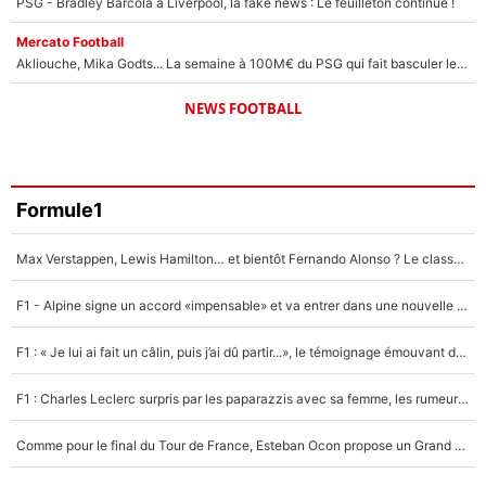
PSG - Bradley Barcola à Liverpool, la fake news : Le feuilleton continue !
Mercato Football
Akliouche, Mika Godts... La semaine à 100M€ du PSG qui fait basculer le mercato du PSG !
NEWS FOOTBALL
Formule1
Max Verstappen, Lewis Hamilton… et bientôt Fernando Alonso ? Le classement des pilotes les mieux payés en Formule 1 risque de changer !
F1 - Alpine signe un accord «impensable» et va entrer dans une nouvelle dimension : Grande nouvelle pour Pierre Gasly !
F1 : « Je lui ai fait un câlin, puis j’ai dû partir...», le témoignage émouvant de Max Verstappen sur sa fille
F1 : Charles Leclerc surpris par les paparazzis avec sa femme, les rumeurs étaient vraies !
Comme pour le final du Tour de France, Esteban Ocon propose un Grand Prix de Formule 1 à Paris : «Autour de l’Arc de Triomphe, ce serait génial» !