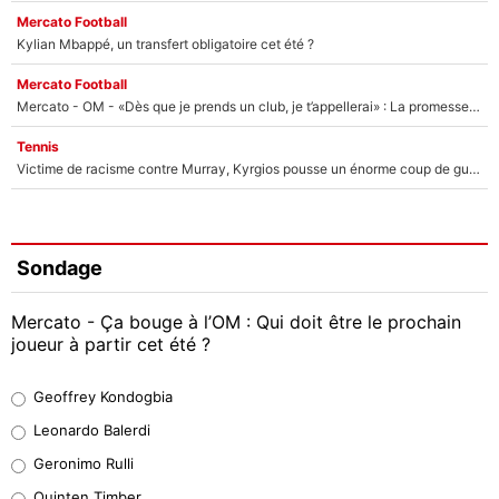
Mercato Football
Kylian Mbappé, un transfert obligatoire cet été ?
Mercato Football
Mercato - OM - «Dès que je prends un club, je t’appellerai» : La promesse de Marcelino au moment de claquer la porte
Tennis
Victime de racisme contre Murray, Kyrgios pousse un énorme coup de gueule !
Sondage
Mercato - Ça bouge à l’OM : Qui doit être le prochain
joueur à partir cet été ?
Geoffrey Kondogbia
Geoffrey Kondogbia
38%
Leonardo Balerdi
Leonardo Balerdi
Geronimo Rulli
32%
Quinten Timber