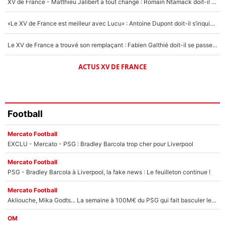
XV de France - Matthieu Jalibert a tout changé : Romain Ntamack doit-il s’inquiéter pour sa place à un an de la Coupe du monde ?
«Le XV de France est meilleur avec Lucu» : Antoine Dupont doit-il s’inquiéter pour sa place ?
Le XV de France a trouvé son remplaçant : Fabien Galthié doit-il se passer d'Antoine Dupont ?
ACTUS XV DE FRANCE
Football
Mercato Football
EXCLU - Mercato - PSG : Bradley Barcola trop cher pour Liverpool
Mercato Football
PSG - Bradley Barcola à Liverpool, la fake news : Le feuilleton continue !
Mercato Football
Akliouche, Mika Godts... La semaine à 100M€ du PSG qui fait basculer le mercato du PSG !
OM