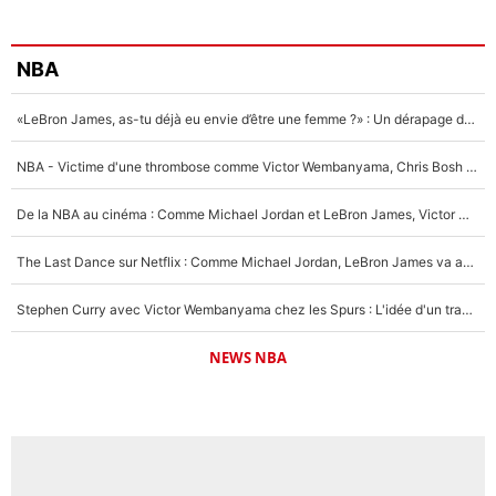
NBA
«LeBron James, as-tu déjà eu envie d’être une femme ?» : Un dérapage de Donald Trump sur la superstar de la NBA refait surface
NBA - Victime d'une thrombose comme Victor Wembanyama, Chris Bosh prévient le Français des risques sur sa santé : «J’ai failli mourir sur le coup et j’ai été ramené à la vie»
De la NBA au cinéma : Comme Michael Jordan et LeBron James, Victor Wembanyama rêve d'une carrière d'acteur !
The Last Dance sur Netflix : Comme Michael Jordan, LeBron James va avoir le droit à sa série !
Stephen Curry avec Victor Wembanyama chez les Spurs : L'idée d'un trade historique est lancée en NBA !
NEWS NBA