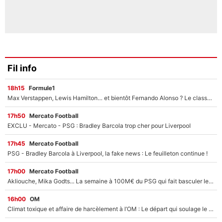
Fil info
18h15
Formule1
Max Verstappen, Lewis Hamilton… et bientôt Fernando Alonso ? Le classement des pilotes les mieux payés en Formule 1 risque de changer !
17h50
Mercato Football
EXCLU - Mercato - PSG : Bradley Barcola trop cher pour Liverpool
17h45
Mercato Football
PSG - Bradley Barcola à Liverpool, la fake news : Le feuilleton continue !
17h00
Mercato Football
Akliouche, Mika Godts... La semaine à 100M€ du PSG qui fait basculer le mercato du PSG !
16h00
OM
Climat toxique et affaire de harcèlement à l’OM : Le départ qui soulage le vestiaire de Bruno Genesio