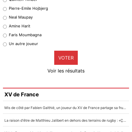
Geronimo Rulli
Pierre-Emile Hojbjerg
5%
Neal Maupay
Quinten Timber
Amine Harit
1%
Faris Moumbagna
Pierre-Emile Hojbjerg
Un autre joueur
9%
VOTER
Neal Maupay
4%
Voir les résultats
Amine Harit
3%
Faris Moumbagna
XV de France
4%
Mis de côté par Fabien Galthié, un joueur du XV de France partage sa frustration : «ils ne me l’ont pas dit tout de suite»
Un autre joueur
5%
La raison d'être de Matthieu Jalibert en dehors des terrains de rugby : «Ça m'atteint autant que si tu touches à un membre de ma famille»
1607 personnes ont participé aux votes.