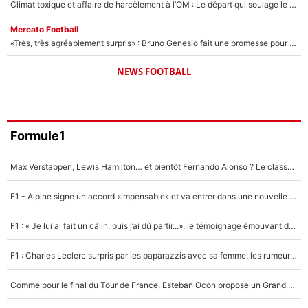
Climat toxique et affaire de harcèlement à l’OM : Le départ qui soulage le vestiaire de Bruno Genesio
Mercato Football
«Très, très agréablement surpris» : Bruno Genesio fait une promesse pour la suite du mercato de l’OM et rassure les supporters
NEWS FOOTBALL
Formule1
Max Verstappen, Lewis Hamilton… et bientôt Fernando Alonso ? Le classement des pilotes les mieux payés en Formule 1 risque de changer !
F1 - Alpine signe un accord «impensable» et va entrer dans une nouvelle dimension : Grande nouvelle pour Pierre Gasly !
F1 : « Je lui ai fait un câlin, puis j’ai dû partir...», le témoignage émouvant de Max Verstappen sur sa fille
F1 : Charles Leclerc surpris par les paparazzis avec sa femme, les rumeurs étaient vraies !
Comme pour le final du Tour de France, Esteban Ocon propose un Grand Prix de Formule 1 à Paris : «Autour de l’Arc de Triomphe, ce serait génial» !