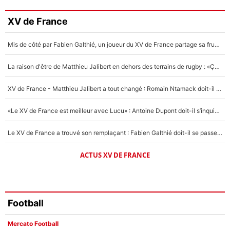
3%
Faris Moumbagna
XV de France
4%
Mis de côté par Fabien Galthié, un joueur du XV de France partage sa frustration : «ils ne me l’ont pas dit tout de suite»
Un autre joueur
5%
La raison d'être de Matthieu Jalibert en dehors des terrains de rugby : «Ça m'atteint autant que si tu touches à un membre de ma famille»
1459 personnes ont participé aux votes.
XV de France - Matthieu Jalibert a tout changé : Romain Ntamack doit-il s’inquiéter pour sa place à un an de la Coupe du monde ?
«Le XV de France est meilleur avec Lucu» : Antoine Dupont doit-il s’inquiéter pour sa place ?
Le XV de France a trouvé son remplaçant : Fabien Galthié doit-il se passer d'Antoine Dupont ?
ACTUS XV DE FRANCE
Football
Mercato Football