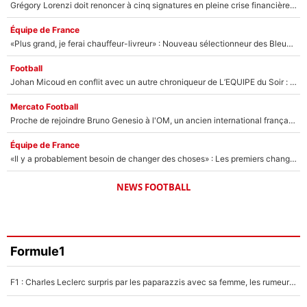
Grégory Lorenzi doit renoncer à cinq signatures en pleine crise financière : L’IA propose sept noms à l’OM pour un mercato réussi... à seulement 5M€ !
Équipe de France
«Plus grand, je ferai chauffeur-livreur» : Nouveau sélectionneur des Bleus, Zinédine Zidane s’était imaginé un avenir très différent lorsqu'il était enfant
Football
Johan Micoud en conflit avec un autre chroniqueur de L’EQUIPE du Soir : «Pendant un moment, je ne les ai pas remis ensemble dans l'émission»
Mercato Football
Proche de rejoindre Bruno Genesio à l'OM, un ancien international français va finalement débarquer... sur RMC !
Équipe de France
«Il y a probablement besoin de changer des choses» : Les premiers changements de Zinedine Zidane en équipe de France sont révélés ?
NEWS FOOTBALL
Formule1
F1 : Charles Leclerc surpris par les paparazzis avec sa femme, les rumeurs étaient vraies !