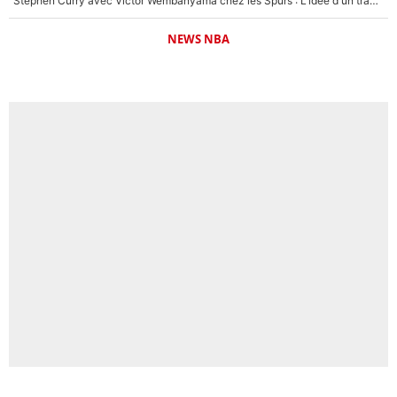
Stephen Curry avec Victor Wembanyama chez les Spurs : L'idée d'un trade historique est lancée en NBA !
NEWS NBA