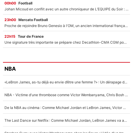
00h00
Football
Johan Micoud en conflit avec un autre chroniqueur de L’EQUIPE du Soir : «Pendant un moment, je ne les ai pas remis ensemble dans l'émission»
23h00
Mercato Football
Proche de rejoindre Bruno Genesio à l'OM, un ancien international français va finalement débarquer... sur RMC !
22h15
Tour de France
Une signature très importante se prépare chez Decathlon-CMA CGM pour aider Paul Seixas à gagner le Tour de France 2027
NBA
«LeBron James, as-tu déjà eu envie d’être une femme ?» : Un dérapage de Donald Trump sur la superstar de la NBA refait surface
NBA - Victime d'une thrombose comme Victor Wembanyama, Chris Bosh prévient le Français des risques sur sa santé : «J’ai failli mourir sur le coup et j’ai été ramené à la vie»
De la NBA au cinéma : Comme Michael Jordan et LeBron James, Victor Wembanyama rêve d'une carrière d'acteur !
The Last Dance sur Netflix : Comme Michael Jordan, LeBron James va avoir le droit à sa série !