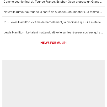
Comme pour le final du Tour de France, Esteban Ocon propose un Grand Prix de Formule 1 à Paris : «Autour de l’Arc de Triomphe, ce serait génial» !
Nouvelle rumeur autour de la santé de Michael Schumacher : Sa femme Corinna sort du silence
F1 - Lewis Hamilton victime de harcèlement, la discipline qui lui a évité le pire : «J'aurais probablement mal tourné»
Lewis Hamilton : Le talent inattendu dévoilé sur les réseaux sociaux qui a impressionné Kim Kardashian pendant leurs vacances en amoureux !
NEWS FORMULE1