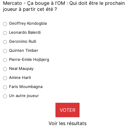
Mercato - Ça bouge à l’OM : Qui doit être le prochain
joueur à partir cet été ?
Geoffrey Kondogbia
Geoffrey Kondogbia
38%
Leonardo Balerdi
Leonardo Balerdi
Geronimo Rulli
32%
Quinten Timber
Geronimo Rulli
Pierre-Emile Hojbjerg
4%
Neal Maupay
Quinten Timber
Amine Harit
1%
Faris Moumbagna
Pierre-Emile Hojbjerg
Un autre joueur
9%
VOTER
Neal Maupay
4%
Voir les résultats
Amine Harit