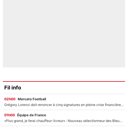
Fil info
02h00
Mercato Football
Grégory Lorenzi doit renoncer à cinq signatures en pleine crise financière : L’IA propose sept noms à l’OM pour un mercato réussi... à seulement 5M€ !
01h00
Équipe de France
«Plus grand, je ferai chauffeur-livreur» : Nouveau sélectionneur des Bleus, Zinédine Zidane s’était imaginé un avenir très différent lorsqu'il était enfant