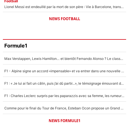
Football
Lionel Messi est endeuillé par la mort de son père : Vie à Barcelone, transfert au PSG... voilà comment Jorge Messi a joué un rôle essentiel dans sa carrière !
NEWS FOOTBALL
Formule1
Max Verstappen, Lewis Hamilton… et bientôt Fernando Alonso ? Le classement des pilotes les mieux payés en Formule 1 risque de changer !
F1 - Alpine signe un accord «impensable» et va entrer dans une nouvelle dimension : Grande nouvelle pour Pierre Gasly !
F1 : « Je lui ai fait un câlin, puis j’ai dû partir...», le témoignage émouvant de Max Verstappen sur sa fille
F1 : Charles Leclerc surpris par les paparazzis avec sa femme, les rumeurs étaient vraies !
Comme pour le final du Tour de France, Esteban Ocon propose un Grand Prix de Formule 1 à Paris : «Autour de l’Arc de Triomphe, ce serait génial» !
NEWS FORMULE1