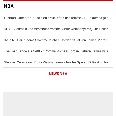
NBA
«LeBron James, as-tu déjà eu envie d’être une femme ?» : Un dérapage de Donald Trump sur la superstar de la NBA refait surface
NBA - Victime d'une thrombose comme Victor Wembanyama, Chris Bosh prévient le Français des risques sur sa santé : «J’ai failli mourir sur le coup et j’ai été ramené à la vie»
De la NBA au cinéma : Comme Michael Jordan et LeBron James, Victor Wembanyama rêve d'une carrière d'acteur !
The Last Dance sur Netflix : Comme Michael Jordan, LeBron James va avoir le droit à sa série !
Stephen Curry avec Victor Wembanyama chez les Spurs : L'idée d'un trade historique est lancée en NBA !
NEWS NBA