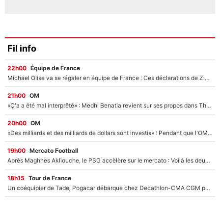
Fil info
22h00
Équipe de France
Michael Olise va se régaler en équipe de France : Ces déclarations de Zinedine Zidane qui prouvent qu'il va tout miser sur la star du Bayern Munich !
21h00
OM
«Ç'a a été mal interprêté» : Medhi Benatia revient sur ses propos dans The Bridge et précise ses conditions pour rejoindre le PSG !
20h00
OM
«Des milliards et des milliards de dollars sont investis» : Pendant que l'OM est en pleine crise financière, Frank McCourt lance un nouveau projet à 260M€ !
19h00
Mercato Football
Après Maghnes Akliouche, le PSG accèlère sur le mercato : Voilà les deux nouvelles recrues qui vont signer la semaine prochaine ?
18h15
Tour de France
Un coéquipier de Tadej Pogacar débarque chez Decathlon-CMA CGM pour épauler Paul Seixas : «Mes meilleures années sont à venir»