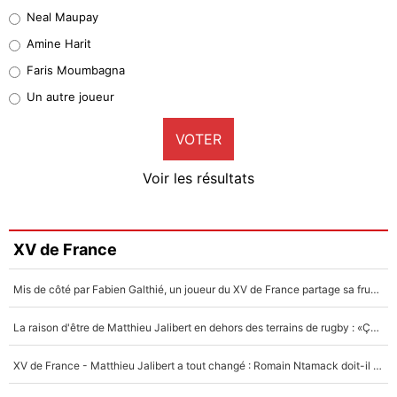
5%
Neal Maupay
Quinten Timber
Amine Harit
1%
Faris Moumbagna
Pierre-Emile Hojbjerg
Un autre joueur
9%
VOTER
Neal Maupay
4%
Voir les résultats
Amine Harit
3%
Faris Moumbagna
XV de France
4%
Mis de côté par Fabien Galthié, un joueur du XV de France partage sa frustration : «ils ne me l’ont pas dit tout de suite»
Un autre joueur
5%
La raison d'être de Matthieu Jalibert en dehors des terrains de rugby : «Ça m'atteint autant que si tu touches à un membre de ma famille»
1656 personnes ont participé aux votes.
XV de France - Matthieu Jalibert a tout changé : Romain Ntamack doit-il s’inquiéter pour sa place à un an de la Coupe du monde ?