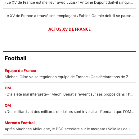
«Le XV de France est meilleur avec Lucu» : Antoine Dupont doit-il s’inquiéter pour sa place ?
Le XV de France a trouvé son remplaçant : Fabien Galthié doit-il se passer d'Antoine Dupont ?
ACTUS XV DE FRANCE
Football
Équipe de France
Michael Olise va se régaler en équipe de France : Ces déclarations de Zinedine Zidane qui prouvent qu'il va tout miser sur la star du Bayern Munich !
OM
«Ç'a a été mal interprêté» : Medhi Benatia revient sur ses propos dans The Bridge et précise ses conditions pour rejoindre le PSG !
OM
«Des milliards et des milliards de dollars sont investis» : Pendant que l'OM est en pleine crise financière, Frank McCourt lance un nouveau projet à 260M€ !
Mercato Football
Après Maghnes Akliouche, le PSG accèlère sur le mercato : Voilà les deux nouvelles recrues qui vont signer la semaine prochaine ?