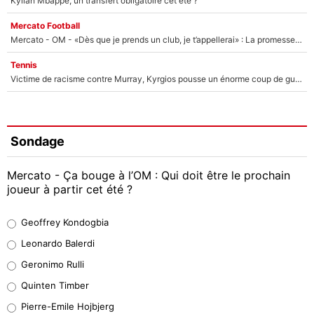
Kylian Mbappé, un transfert obligatoire cet été ?
Mercato Football
Mercato - OM - «Dès que je prends un club, je t’appellerai» : La promesse de Marcelino au moment de claquer la porte
Tennis
Victime de racisme contre Murray, Kyrgios pousse un énorme coup de gueule !
Sondage
Mercato - Ça bouge à l’OM : Qui doit être le prochain
joueur à partir cet été ?
Geoffrey Kondogbia
Geoffrey Kondogbia
38%
Leonardo Balerdi
Leonardo Balerdi
Geronimo Rulli
32%
Quinten Timber
Geronimo Rulli
Pierre-Emile Hojbjerg