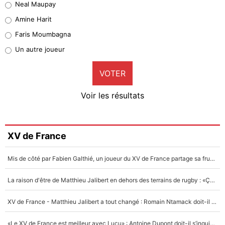
Neal Maupay
Quinten Timber
Amine Harit
1%
Faris Moumbagna
Pierre-Emile Hojbjerg
Un autre joueur
9%
VOTER
Neal Maupay
4%
Voir les résultats
Amine Harit
3%
Faris Moumbagna
XV de France
4%
Mis de côté par Fabien Galthié, un joueur du XV de France partage sa frustration : «ils ne me l’ont pas dit tout de suite»
Un autre joueur
5%
La raison d'être de Matthieu Jalibert en dehors des terrains de rugby : «Ça m'atteint autant que si tu touches à un membre de ma famille»
1664 personnes ont participé aux votes.
XV de France - Matthieu Jalibert a tout changé : Romain Ntamack doit-il s’inquiéter pour sa place à un an de la Coupe du monde ?
«Le XV de France est meilleur avec Lucu» : Antoine Dupont doit-il s’inquiéter pour sa place ?