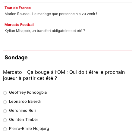
Tour de France
Marion Rousse : Le mariage que personne n'a vu venir !
Mercato Football
Kylian Mbappé, un transfert obligatoire cet été ?
Sondage
Mercato - Ça bouge à l’OM : Qui doit être le prochain
joueur à partir cet été ?
Geoffrey Kondogbia
Geoffrey Kondogbia
38%
Leonardo Balerdi
Leonardo Balerdi
Geronimo Rulli
32%
Quinten Timber
Geronimo Rulli
Pierre-Emile Hojbjerg
5%