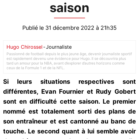
saison
Publié le 31 décembre 2022 à 21h35
Hugo Chirossel
-
Journaliste
Passionné de football depuis le plus jeune âge, devenir journaliste sportif
est rapidement devenu une évidence pour Hugo. Il se découvrira plus
tard un amour pour la NBA, avant d’explorer d’autres horizons comme
ceux de la Formule 1 et de la NFL.
Si leurs situations respectives sont
différentes, Evan Fournier et Rudy Gobert
sont en difficulté cette saison. Le premier
nommé est totalement sorti des plans de
son entraîneur et est cantonné au banc de
touche. Le second quant à lui semble avoir