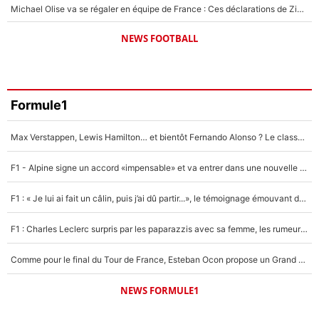
Michael Olise va se régaler en équipe de France : Ces déclarations de Zinedine Zidane qui prouvent qu'il va tout miser sur la star du Bayern Munich !
NEWS FOOTBALL
Formule1
Max Verstappen, Lewis Hamilton… et bientôt Fernando Alonso ? Le classement des pilotes les mieux payés en Formule 1 risque de changer !
F1 - Alpine signe un accord «impensable» et va entrer dans une nouvelle dimension : Grande nouvelle pour Pierre Gasly !
F1 : « Je lui ai fait un câlin, puis j’ai dû partir...», le témoignage émouvant de Max Verstappen sur sa fille
F1 : Charles Leclerc surpris par les paparazzis avec sa femme, les rumeurs étaient vraies !
Comme pour le final du Tour de France, Esteban Ocon propose un Grand Prix de Formule 1 à Paris : «Autour de l’Arc de Triomphe, ce serait génial» !
NEWS FORMULE1