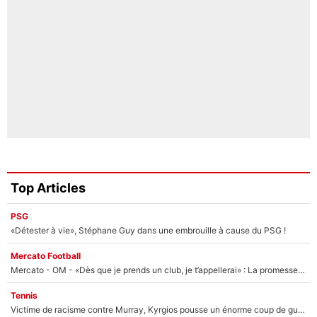
Top Articles
PSG
«Détester à vie», Stéphane Guy dans une embrouille à cause du PSG !
Mercato Football
Mercato - OM - «Dès que je prends un club, je t’appellerai» : La promesse de Marcelino au moment de claquer la porte
Tennis
Victime de racisme contre Murray, Kyrgios pousse un énorme coup de gueule !