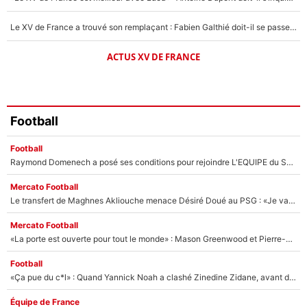
Le XV de France a trouvé son remplaçant : Fabien Galthié doit-il se passer d'Antoine Dupont ?
ACTUS XV DE FRANCE
Football
Football
Raymond Domenech a posé ses conditions pour rejoindre L'EQUIPE du Soir : Il refuse de faire l'émission avec un autre chroniqueur !
Mercato Football
Le transfert de Maghnes Akliouche menace Désiré Doué au PSG : «Je valide à 200%»
Mercato Football
«La porte est ouverte pour tout le monde» : Mason Greenwood et Pierre-Emerick Aubameyang ont quitté l'OM, Amine Gouiri balance sur la suite du mercato et sur la réaction du vestiaire !
Football
«Ça pue du c*l» : Quand Yannick Noah a clashé Zinedine Zidane, avant de se faire recadrer par le nouveau sélectionneur de l'équipe de France !
Équipe de France