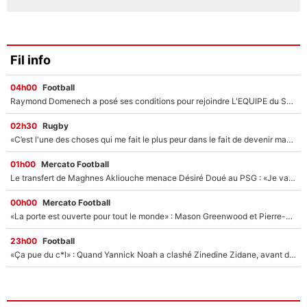
Fil info
04h00
Football
Raymond Domenech a posé ses conditions pour rejoindre L'EQUIPE du Soir : Il refuse de faire l'émission avec un autre chroniqueur !
02h30
Rugby
«C’est l'une des choses qui me fait le plus peur dans le fait de devenir maman» : En couple avec Antoine Dupont, Iris Mittenaere s'inquiète déjà pour ses futurs enfants !
01h00
Mercato Football
Le transfert de Maghnes Akliouche menace Désiré Doué au PSG : «Je valide à 200%»
00h00
Mercato Football
«La porte est ouverte pour tout le monde» : Mason Greenwood et Pierre-Emerick Aubameyang ont quitté l'OM, Amine Gouiri balance sur la suite du mercato et sur la réaction du vestiaire !
23h00
Football
«Ça pue du c*l» : Quand Yannick Noah a clashé Zinedine Zidane, avant de se faire recadrer par le nouveau sélectionneur de l'équipe de France !