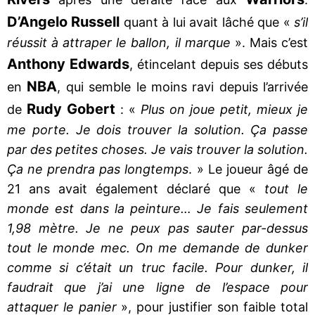
D’Angelo Russell
quant à lui avait lâché que «
s’il
réussit à attraper le ballon, il marque
». Mais c’est
Anthony Edwards
, étincelant depuis ses débuts
NBA
en
, qui semble le moins ravi depuis l’arrivée
Rudy Gobert
de
: «
Plus on joue petit, mieux je
me porte. Je dois trouver la solution. Ça passe
par des petites choses. Je vais trouver la solution.
Ça ne prendra pas longtemps
. » Le joueur âgé de
21 ans avait également déclaré que «
tout le
monde est dans la peinture… Je fais seulement
1,98 mètre. Je ne peux pas sauter par-dessus
tout le monde mec. On me demande de dunker
comme si c’était un truc facile. Pour dunker, il
faudrait que j’ai une ligne de l’espace pour
attaquer le panier
», pour justifier son faible total