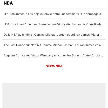
NBA
«LeBron James, as-tu déjà eu envie d’être une femme ?» : Un dérapage de Donald Trump sur la superstar de la NBA refait surface
NBA - Victime d'une thrombose comme Victor Wembanyama, Chris Bosh prévient le Français des risques sur sa santé : «J’ai failli mourir sur le coup et j’ai été ramené à la vie»
De la NBA au cinéma : Comme Michael Jordan et LeBron James, Victor Wembanyama rêve d'une carrière d'acteur !
The Last Dance sur Netflix : Comme Michael Jordan, LeBron James va avoir le droit à sa série !
Stephen Curry avec Victor Wembanyama chez les Spurs : L'idée d'un trade historique est lancée en NBA !
NEWS NBA