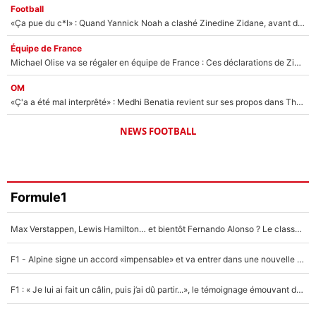
Football
«Ça pue du c*l» : Quand Yannick Noah a clashé Zinedine Zidane, avant de se faire recadrer par le nouveau sélectionneur de l'équipe de France !
Équipe de France
Michael Olise va se régaler en équipe de France : Ces déclarations de Zinedine Zidane qui prouvent qu'il va tout miser sur la star du Bayern Munich !
OM
«Ç'a a été mal interprêté» : Medhi Benatia revient sur ses propos dans The Bridge et précise ses conditions pour rejoindre le PSG !
NEWS FOOTBALL
Formule1
Max Verstappen, Lewis Hamilton… et bientôt Fernando Alonso ? Le classement des pilotes les mieux payés en Formule 1 risque de changer !
F1 - Alpine signe un accord «impensable» et va entrer dans une nouvelle dimension : Grande nouvelle pour Pierre Gasly !
F1 : « Je lui ai fait un câlin, puis j’ai dû partir...», le témoignage émouvant de Max Verstappen sur sa fille