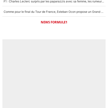
F1 : Charles Leclerc surpris par les paparazzis avec sa femme, les rumeurs étaient vraies !
Comme pour le final du Tour de France, Esteban Ocon propose un Grand Prix de Formule 1 à Paris : «Autour de l’Arc de Triomphe, ce serait génial» !
NEWS FORMULE1