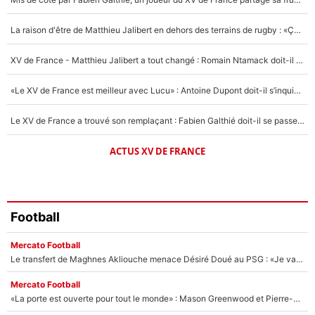
Un autre joueur
5%
La raison d'être de Matthieu Jalibert en dehors des terrains de rugby : «Ça m'atteint autant que si tu touches à un membre de ma famille»
1664 personnes ont participé aux votes.
XV de France - Matthieu Jalibert a tout changé : Romain Ntamack doit-il s’inquiéter pour sa place à un an de la Coupe du monde ?
«Le XV de France est meilleur avec Lucu» : Antoine Dupont doit-il s’inquiéter pour sa place ?
Le XV de France a trouvé son remplaçant : Fabien Galthié doit-il se passer d'Antoine Dupont ?
ACTUS XV DE FRANCE
Football
Mercato Football
Le transfert de Maghnes Akliouche menace Désiré Doué au PSG : «Je valide à 200%»
Mercato Football
«La porte est ouverte pour tout le monde» : Mason Greenwood et Pierre-Emerick Aubameyang ont quitté l'OM, Amine Gouiri balance sur la suite du mercato et sur la réaction du vestiaire !