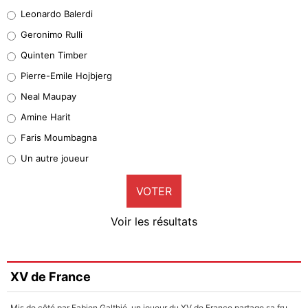
38%
Leonardo Balerdi
Leonardo Balerdi
Geronimo Rulli
32%
Quinten Timber
Geronimo Rulli
Pierre-Emile Hojbjerg
5%
Neal Maupay
Quinten Timber
Amine Harit
1%
Faris Moumbagna
Pierre-Emile Hojbjerg
Un autre joueur
9%
VOTER
Neal Maupay
4%
Voir les résultats
Amine Harit
3%
Faris Moumbagna
XV de France
4%
Mis de côté par Fabien Galthié, un joueur du XV de France partage sa frustration : «ils ne me l’ont pas dit tout de suite»