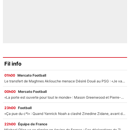
Fil info
01h00
Mercato Football
Le transfert de Maghnes Akliouche menace Désiré Doué au PSG : «Je valide à 200%»
00h00
Mercato Football
«La porte est ouverte pour tout le monde» : Mason Greenwood et Pierre-Emerick Aubameyang ont quitté l'OM, Amine Gouiri balance sur la suite du mercato et sur la réaction du vestiaire !
23h00
Football
«Ça pue du c*l» : Quand Yannick Noah a clashé Zinedine Zidane, avant de se faire recadrer par le nouveau sélectionneur de l'équipe de France !
22h00
Équipe de France
Michael Olise va se régaler en équipe de France : Ces déclarations de Zinedine Zidane qui prouvent qu'il va tout miser sur la star du Bayern Munich !