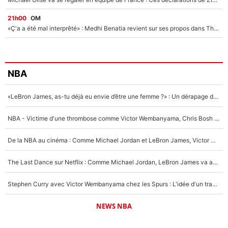
21h00
OM
«Ç'a a été mal interprêté» : Medhi Benatia revient sur ses propos dans The Bridge et précise ses conditions pour rejoindre le PSG !
NBA
«LeBron James, as-tu déjà eu envie d’être une femme ?» : Un dérapage de Donald Trump sur la superstar de la NBA refait surface
NBA - Victime d'une thrombose comme Victor Wembanyama, Chris Bosh prévient le Français des risques sur sa santé : «J’ai failli mourir sur le coup et j’ai été ramené à la vie»
De la NBA au cinéma : Comme Michael Jordan et LeBron James, Victor Wembanyama rêve d'une carrière d'acteur !
The Last Dance sur Netflix : Comme Michael Jordan, LeBron James va avoir le droit à sa série !
Stephen Curry avec Victor Wembanyama chez les Spurs : L'idée d'un trade historique est lancée en NBA !
NEWS NBA