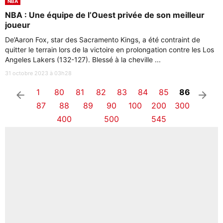
NBA
NBA : Une équipe de l’Ouest privée de son meilleur
joueur
De’Aaron Fox, star des Sacramento Kings, a été contraint de
quitter le terrain lors de la victoire en prolongation contre les Los
Angeles Lakers (132-127). Blessé à la cheville ...
31 octobre 2023 à 03h28
1
80
81
82
83
84
85
86
arrow_left
arrow_right
87
88
89
90
100
200
300
400
500
545