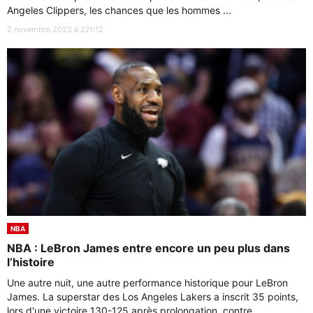
Angeles Clippers, les chances que les hommes ...
2 novembre 2023 à 22h12
NBA
NBA : LeBron James entre encore un peu plus dans
l’histoire
Une autre nuit, une autre performance historique pour LeBron
James. La superstar des Los Angeles Lakers a inscrit 35 points,
lors d'une victoire 130-125 après prolongation, contre ...