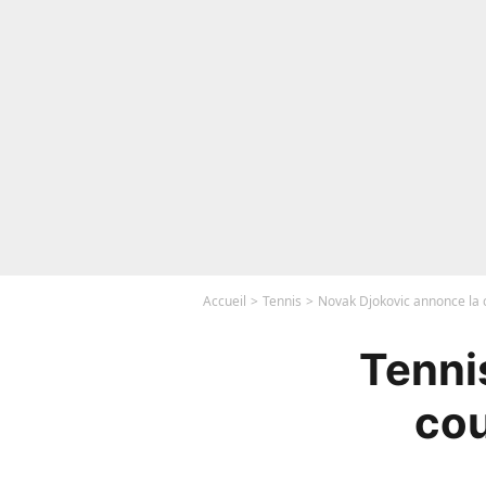
Accueil
Tennis
Novak Djokovic annonce la c
Tenni
cou