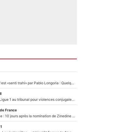
Medhi Benatia s'est «senti trahi» par Pablo Longoria : Quelques semaines après son départ, l'ancien directeur de football de l'OM règle ses comptes
l
Des terrains de Ligue 1 au tribunal pour violences conjugales : Un arbitre français encourt une peine de 18 mois de prison !
 de France
Equipe de France : 10 jours après la nomination de Zinedine Zidane, c'est au tour de son fils de prendre un nouveau départ !
e1