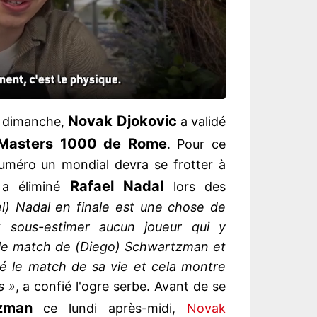
Novak Djokovic
 dimanche,
a validé
Masters 1000 de Rome
. Pour ce
uméro un mondial devra se frotter à
Rafael Nadal
 a éliminé
lors des
l) Nadal en finale est une chose de
x sous-estimer aucun joueur qui y
vu le match de (Diego) Schwartzman et
oué le match de sa vie et cela montre
s »
, a confié l'ogre serbe. Avant de se
zman
ce lundi après-midi,
Novak