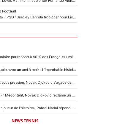
Max Verstappen, Lewis Hamilton… et bientôt Fernando Alonso ? Le classement des pilotes les mieux payés en Formule 1 risque de changer !
 Football
EXCLU - Mercato - PSG : Bradley Barcola trop cher pour Liverpool
«C'est un beau salaire par rapport à 90 % des Français» : Voilà combien touchait Nelson Monfort sur France Télévisions avant de rejoindre CNews
«Elle était en couple avec un ami à moi» : L’improbable histoire derrière la «seule relation longue» de Novak Djokovic
Wimbledon : Mis sous pression, Novak Djokovic s'agace devant la presse !
«Trop de conflits» : Mécontent, Novak Djokovic réclame un grand changement !
«C'est le meilleur joueur de l'histoire», Rafael Nadal répond à la question que tout le monde se pose !
NEWS TENNIS