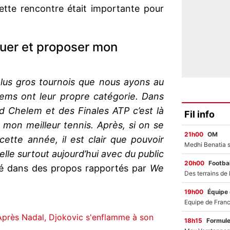
ette rencontre était importante pour
jouer et proposer mon
plus gros tournois que nous ayons au
lems ont leur propre catégorie. Dans
d Chelem et des Finales ATP c’est là
Fil info
 mon meilleur tennis. Après, si on se
21h00
OM
ette année, il est clair que pouvoir
lle surtout aujourd’hui avec du public
20h00
Footbal
nfié dans des propos rapportés par
We
19h00
Équipe
 Après Nadal, Djokovic s'enflamme à son
18h15
Formul