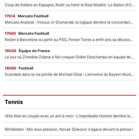
Coup de théâtre en Espagne, Rodri va trahir le Real Madrid : Le Ballon d'Or a choisi de signer au FC Barcelone !
17h14
Mercato Football
Mercato Analyse : Vincius Jr-Diomandé, la logique derrière la concordance des temps
17h00
Mercato Football
Rester à Barcelone ou partir au PSG, Ferran Torres a enfin pris sa décision : La course contre la montre est lancée !
16h30
Équipe de France
Le jour où Zinedine Zidane a fait craquer Didier Deschamps en équipe de France : «Je m’en suis voulu», l’ancien sélectionneur a regretté son geste !
16h00
Football
Scandale dans la vie privée de Michael Olise : L’annonce du Bayern Munich sur son enfant caché
Tennis
«Elle était en couple avec un ami à moi» : L’improbable histoire derrière la «seule relation longue» de Novak Djokovic
Wimbledon : Mis sous pression, Novak Djokovic s'agace devant la presse !