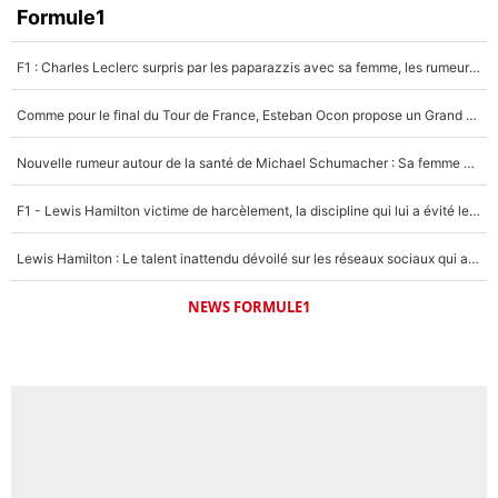
Formule1
F1 : Charles Leclerc surpris par les paparazzis avec sa femme, les rumeurs étaient vraies !
Comme pour le final du Tour de France, Esteban Ocon propose un Grand Prix de Formule 1 à Paris : «Autour de l’Arc de Triomphe, ce serait génial» !
Nouvelle rumeur autour de la santé de Michael Schumacher : Sa femme Corinna sort du silence
F1 - Lewis Hamilton victime de harcèlement, la discipline qui lui a évité le pire : «J'aurais probablement mal tourné»
Lewis Hamilton : Le talent inattendu dévoilé sur les réseaux sociaux qui a impressionné Kim Kardashian pendant leurs vacances en amoureux !
NEWS FORMULE1