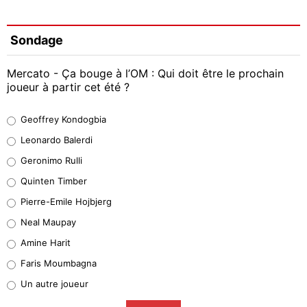
Sondage
Mercato - Ça bouge à l’OM : Qui doit être le prochain
joueur à partir cet été ?
Geoffrey Kondogbia
Geoffrey Kondogbia
38%
Leonardo Balerdi
Leonardo Balerdi
Geronimo Rulli
32%
Quinten Timber
Geronimo Rulli
Pierre-Emile Hojbjerg
5%
Neal Maupay
Quinten Timber
Amine Harit
1%
Faris Moumbagna
Pierre-Emile Hojbjerg
Un autre joueur
9%