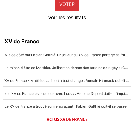
VOTER
Neal Maupay
4%
Voir les résultats
Amine Harit
3%
Faris Moumbagna
XV de France
5%
Mis de côté par Fabien Galthié, un joueur du XV de France partage sa frustration : «ils ne me l’ont pas dit tout de suite»
Un autre joueur
5%
La raison d'être de Matthieu Jalibert en dehors des terrains de rugby : «Ça m'atteint autant que si tu touches à un membre de ma famille»
1510 personnes ont participé aux votes.
XV de France - Matthieu Jalibert a tout changé : Romain Ntamack doit-il s’inquiéter pour sa place à un an de la Coupe du monde ?
«Le XV de France est meilleur avec Lucu» : Antoine Dupont doit-il s’inquiéter pour sa place ?
Le XV de France a trouvé son remplaçant : Fabien Galthié doit-il se passer d'Antoine Dupont ?
ACTUS XV DE FRANCE