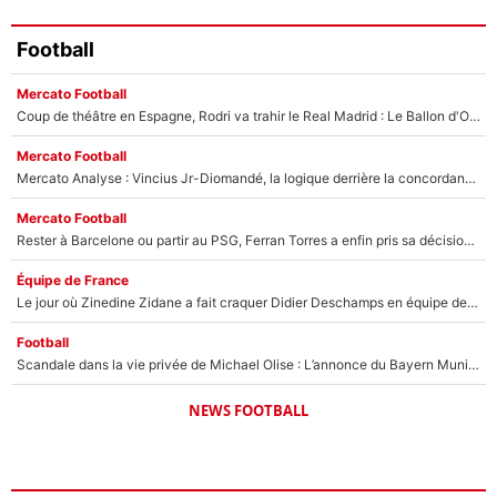
Football
Mercato Football
Coup de théâtre en Espagne, Rodri va trahir le Real Madrid : Le Ballon d'Or a choisi de signer au FC Barcelone !
Mercato Football
Mercato Analyse : Vincius Jr-Diomandé, la logique derrière la concordance des temps
Mercato Football
Rester à Barcelone ou partir au PSG, Ferran Torres a enfin pris sa décision : La course contre la montre est lancée !
Équipe de France
Le jour où Zinedine Zidane a fait craquer Didier Deschamps en équipe de France : «Je m’en suis voulu», l’ancien sélectionneur a regretté son geste !
Football
Scandale dans la vie privée de Michael Olise : L’annonce du Bayern Munich sur son enfant caché
NEWS FOOTBALL