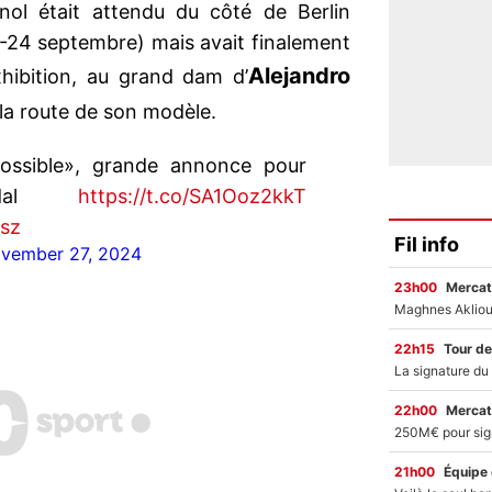
nol était attendu du côté de Berlin
0-24 septembre) mais avait finalement
Alejandro
exhibition, au grand dam d’
r la route de son modèle.
ossible», grande annonce pour
Nadal
https://t.co/SA1Ooz2kkT
Psz
Fil info
vember 27, 2024
23h00
Mercat
22h15
Tour de
22h00
Mercat
21h00
Équipe