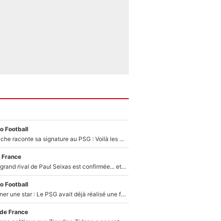
o Football
Maghnes Akliouche raconte sa signature au PSG : Voilà les coulisses de son transfert de rêve à 50M€
 France
La signature du grand rival de Paul Seixas est confirmée... et c'est une excellente nouvelle pour l'équipe Decathlon-CMA CGM !
o Football
250M€ pour signer une star : Le PSG avait déjà réalisé une folie sur le mercato bien avant Neymar !
 de France