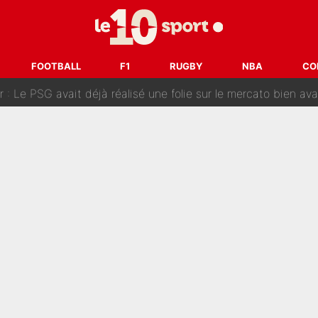
sa signature au PSG : Voilà les coulisses de son transfert 
e Paul Seixas est confirmée... et c'est une excellente nouvelle 
FOOTBALL
F1
RUGBY
NBA
CO
: Le PSG avait déjà réalisé une folie sur le mercato bien av
ue que Zinedine Zidane a accepté dans son entourage : «Je g
uer à Zinedine Zidane en équipe de France : «Je n'aurais jam