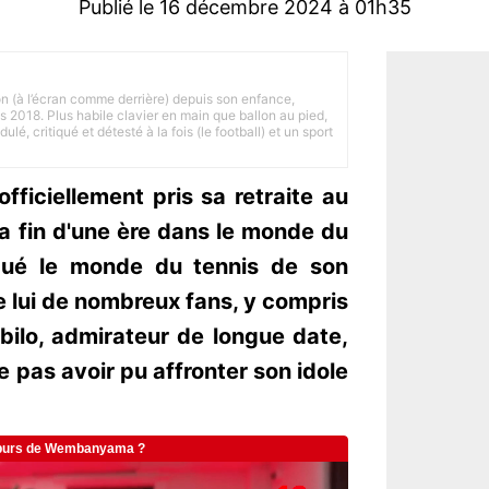
Publié le 16 décembre 2024 à 01h35
on (à l’écran comme derrière) depuis son enfance,
is 2018. Plus habile clavier en main que ballon au pied,
lé, critiqué et détesté à la fois (le football) et un sport
fficiellement pris sa retraite au
a fin d'une ère dans le monde du
rqué le monde du tennis de son
e lui de nombreux fans, y compris
abilo, admirateur de longue date,
 pas avoir pu affronter son idole