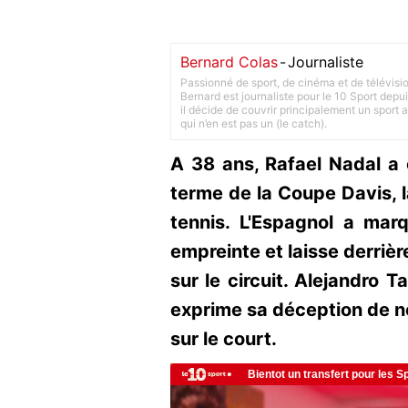
Bernard Colas
-
Journaliste
Passionné de sport, de cinéma et de télévisi
Bernard est journaliste pour le 10 Sport depu
il décide de couvrir principalement un sport adu
qui n’en est pas un (le catch).
A 38 ans, Rafael Nadal a o
terme de la Coupe Davis, l
tennis. L'Espagnol a ma
empreinte et laisse derrièr
sur le circuit. Alejandro T
exprime sa déception de ne
sur le court.