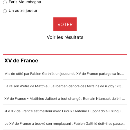
Faris Moumbagna
Pierre-Emile Hojbjerg
Un autre joueur
9%
VOTER
Neal Maupay
4%
Voir les résultats
Amine Harit
3%
Faris Moumbagna
XV de France
5%
Mis de côté par Fabien Galthié, un joueur du XV de France partage sa frustration : «ils ne me l’ont pas dit tout de suite»
Un autre joueur
5%
La raison d'être de Matthieu Jalibert en dehors des terrains de rugby : «Ça m'atteint autant que si tu touches à un membre de ma famille»
1482 personnes ont participé aux votes.
XV de France - Matthieu Jalibert a tout changé : Romain Ntamack doit-il s’inquiéter pour sa place à un an de la Coupe du monde ?
«Le XV de France est meilleur avec Lucu» : Antoine Dupont doit-il s’inquiéter pour sa place ?
Le XV de France a trouvé son remplaçant : Fabien Galthié doit-il se passer d'Antoine Dupont ?