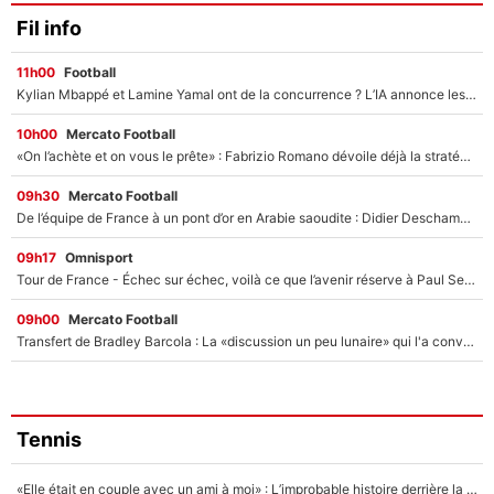
Fil info
11h00
Football
Kylian Mbappé et Lamine Yamal ont de la concurrence ? L’IA annonce les 5 joueurs qui vont dominer le football dans les années à venir !
10h00
Mercato Football
«On l’achète et on vous le prête» : Fabrizio Romano dévoile déjà la stratégie du PSG avec le transfert de Zion Suzuki !
09h30
Mercato Football
De l’équipe de France à un pont d’or en Arabie saoudite : Didier Deschamps a donné sa réponse !
09h17
Omnisport
Tour de France - Échec sur échec, voilà ce que l’avenir réserve à Paul Seixas : «Tant qu’il y aura un Pogacar comme celui-là...»
09h00
Mercato Football
Transfert de Bradley Barcola : La «discussion un peu lunaire» qui l'a convaincu de quitter le PSG, son entourage est pointé du doigt
Tennis
«Elle était en couple avec un ami à moi» : L’improbable histoire derrière la «seule relation longue» de Novak Djokovic