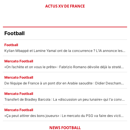
ACTUS XV DE FRANCE
Football
Football
Kylian Mbappé et Lamine Yamal ont de la concurrence ? L’IA annonce les 5 joueurs qui vont dominer le football dans les années à venir !
Mercato Football
«On l’achète et on vous le prête» : Fabrizio Romano dévoile déjà la stratégie du PSG avec le transfert de Zion Suzuki !
Mercato Football
De l’équipe de France à un pont d’or en Arabie saoudite : Didier Deschamps a donné sa réponse !
Mercato Football
Transfert de Bradley Barcola : La «discussion un peu lunaire» qui l'a convaincu de quitter le PSG, son entourage est pointé du doigt
Mercato Football
«Ça peut attirer des bons joueurs» : Le mercato du PSG va faire des victimes dans l'effectif de Luis Enrique ?
NEWS FOOTBALL