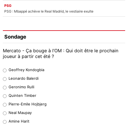
PSG
PSG : Mbappé achève le Real Madrid, le vestiaire exulte
Sondage
Mercato - Ça bouge à l’OM : Qui doit être le prochain
joueur à partir cet été ?
Geoffrey Kondogbia
Geoffrey Kondogbia
38%
Leonardo Balerdi
Leonardo Balerdi
Geronimo Rulli
32%
Quinten Timber
Geronimo Rulli
Pierre-Emile Hojbjerg
4%
Neal Maupay
Quinten Timber
Amine Harit
1%