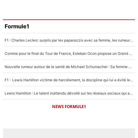
Formule1
F1 : Charles Leclerc surpris par les paparazzis avec sa femme, les rumeurs étaient vraies !
Comme pour le final du Tour de France, Esteban Ocon propose un Grand Prix de Formule 1 à Paris : «Autour de l’Arc de Triomphe, ce serait génial» !
Nouvelle rumeur autour de la santé de Michael Schumacher : Sa femme Corinna sort du silence
F1 - Lewis Hamilton victime de harcèlement, la discipline qui lui a évité le pire : «J'aurais probablement mal tourné»
Lewis Hamilton : Le talent inattendu dévoilé sur les réseaux sociaux qui a impressionné Kim Kardashian pendant leurs vacances en amoureux !
NEWS FORMULE1