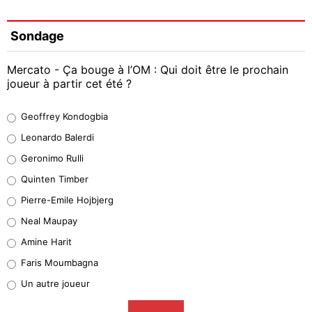
Sondage
Mercato - Ça bouge à l’OM : Qui doit être le prochain
joueur à partir cet été ?
Geoffrey Kondogbia
Geoffrey Kondogbia
38%
Leonardo Balerdi
Leonardo Balerdi
Geronimo Rulli
32%
Quinten Timber
Geronimo Rulli
Pierre-Emile Hojbjerg
5%
Neal Maupay
Quinten Timber
Amine Harit
1%
Faris Moumbagna
Pierre-Emile Hojbjerg
Un autre joueur
9%