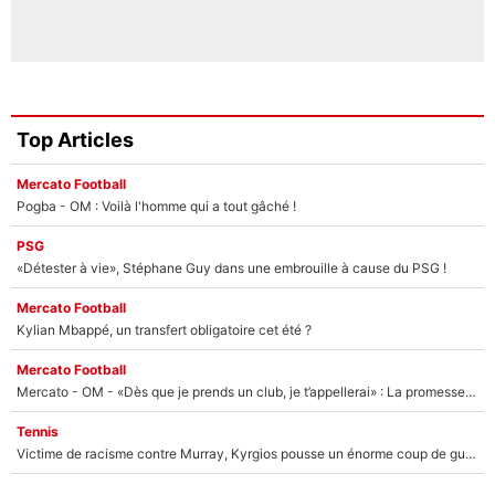
Top Articles
Mercato Football
Pogba - OM : Voilà l'homme qui a tout gâché !
PSG
«Détester à vie», Stéphane Guy dans une embrouille à cause du PSG !
Mercato Football
Kylian Mbappé, un transfert obligatoire cet été ?
Mercato Football
Mercato - OM - «Dès que je prends un club, je t’appellerai» : La promesse de Marcelino au moment de claquer la porte
Tennis
Victime de racisme contre Murray, Kyrgios pousse un énorme coup de gueule !