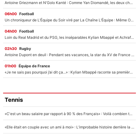
Antoine Griezmann et N'Golo Kanté : Comme Yan Diomandé, les deux champions du monde ont refusé de signer au PSG !
06h00
Football
Un chroniqueur de L’Équipe du Soir viré par La Chaîne L’Équipe : Même Olivier Ménard n’avait pas pu empêcher son départ, «je l’ai appris sur Twitter, je l’ai vécu assez mal»
04h00
Football
Loin du Real Madrid et du PSG, les inséparables Kylian Mbappé et Achraf Hakimi changent d'équipe le temps d'une journée !
02h30
Rugby
Antoine Dupont en deuil : Pendant ses vacances, la star du XV de France a perdu sa grand-mère
01h00
Équipe de France
«Je ne sais pas pourquoi j’ai dit ça...» : Kylian Mbappé raconte sa première rencontre avec Zinédine Zidane (et c’est très drôle)
Tennis
«C'est un beau salaire par rapport à 90 % des Français» : Voilà combien touchait Nelson Monfort sur France Télévisions avant de rejoindre CNews
«Elle était en couple avec un ami à moi» : L’improbable histoire derrière la «seule relation longue» de Novak Djokovic