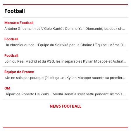
Football
Mercato Football
Antoine Griezmann et N'Golo Kanté : Comme Yan Diomandé, les deux champions du monde ont refusé de signer au PSG !
Football
Un chroniqueur de L’Équipe du Soir viré par La Chaîne L’Équipe : Même Olivier Ménard n’avait pas pu empêcher son départ, «je l’ai appris sur Twitter, je l’ai vécu assez mal»
Football
Loin du Real Madrid et du PSG, les inséparables Kylian Mbappé et Achraf Hakimi changent d'équipe le temps d'une journée !
Équipe de France
«Je ne sais pas pourquoi j’ai dit ça...» : Kylian Mbappé raconte sa première rencontre avec Zinédine Zidane (et c’est très drôle)
OM
Départ de Roberto De Zerbi - Medhi Benatia s'est battu pendant six mois pour le retenir à l'OM, le PSG a été le naufrage de trop : «Je pars avec toi»
NEWS FOOTBALL