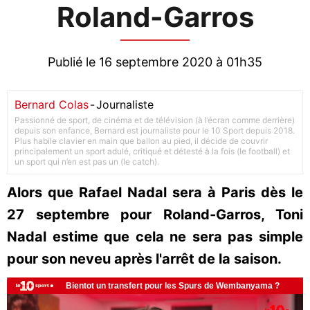
Roland-Garros
Publié le 16 septembre 2020 à 01h35
Bernard Colas
-
Journaliste
Passionné de sport, de cinéma et de télévision (à l’écran comme derrière)
depuis son enfance, Bernard est journaliste pour le 10 Sport depuis 2018.
Plus habile clavier en main que ballon au pied, il décide de couvrir
principalement un sport adulé, critiqué et détesté à la fois (le football) et
un sport qui n’en est pas un (le catch).
Alors que Rafael Nadal sera à Paris dès le
27 septembre pour Roland-Garros, Toni
Nadal estime que cela ne sera pas simple
pour son neveu après l'arrêt de la saison.