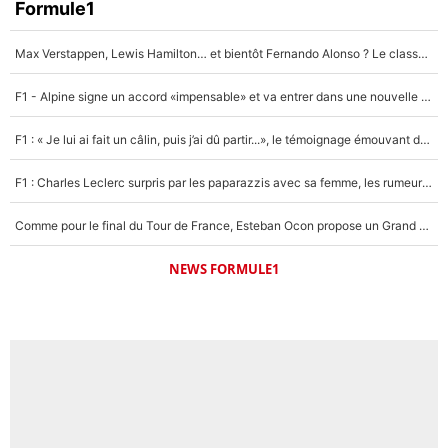
Formule1
Max Verstappen, Lewis Hamilton… et bientôt Fernando Alonso ? Le classement des pilotes les mieux payés en Formule 1 risque de changer !
F1 - Alpine signe un accord «impensable» et va entrer dans une nouvelle dimension : Grande nouvelle pour Pierre Gasly !
F1 : « Je lui ai fait un câlin, puis j’ai dû partir...», le témoignage émouvant de Max Verstappen sur sa fille
F1 : Charles Leclerc surpris par les paparazzis avec sa femme, les rumeurs étaient vraies !
Comme pour le final du Tour de France, Esteban Ocon propose un Grand Prix de Formule 1 à Paris : «Autour de l’Arc de Triomphe, ce serait génial» !
NEWS FORMULE1