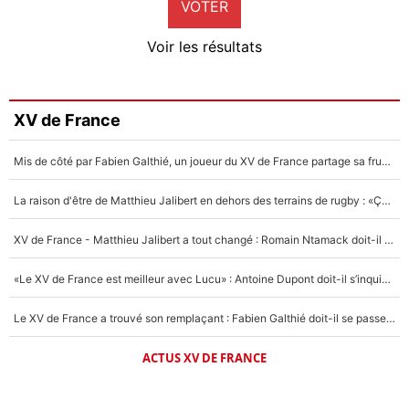
VOTER
Neal Maupay
4%
Voir les résultats
Amine Harit
3%
Faris Moumbagna
XV de France
4%
Mis de côté par Fabien Galthié, un joueur du XV de France partage sa frustration : «ils ne me l’ont pas dit tout de suite»
Un autre joueur
5%
La raison d'être de Matthieu Jalibert en dehors des terrains de rugby : «Ça m'atteint autant que si tu touches à un membre de ma famille»
1625 personnes ont participé aux votes.
XV de France - Matthieu Jalibert a tout changé : Romain Ntamack doit-il s’inquiéter pour sa place à un an de la Coupe du monde ?
«Le XV de France est meilleur avec Lucu» : Antoine Dupont doit-il s’inquiéter pour sa place ?
Le XV de France a trouvé son remplaçant : Fabien Galthié doit-il se passer d'Antoine Dupont ?
ACTUS XV DE FRANCE