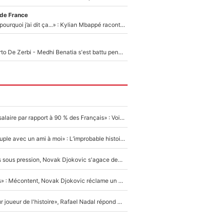
 de France
«Je ne sais pas pourquoi j’ai dit ça...» : Kylian Mbappé raconte sa première rencontre avec Zinédine Zidane (et c’est très drôle)
Départ de Roberto De Zerbi - Medhi Benatia s'est battu pendant six mois pour le retenir à l'OM, le PSG a été le naufrage de trop : «Je pars avec toi»
«C'est un beau salaire par rapport à 90 % des Français» : Voilà combien touchait Nelson Monfort sur France Télévisions avant de rejoindre CNews
«Elle était en couple avec un ami à moi» : L’improbable histoire derrière la «seule relation longue» de Novak Djokovic
Wimbledon : Mis sous pression, Novak Djokovic s'agace devant la presse !
«Trop de conflits» : Mécontent, Novak Djokovic réclame un grand changement !
«C'est le meilleur joueur de l'histoire», Rafael Nadal répond à la question que tout le monde se pose !