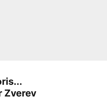
is...
r Zverev