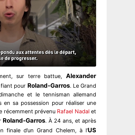
Alexander
ent, sur terre battue,
Roland-Garros
nfiant pour
. Le Grand
imanche et le tennisman allemand
s en sa possession pour réaliser une
me récemment prévenu
Rafael Nadal
et
Roland-Garros
ur
. À 24 ans, et après
US
n finale d’un Grand Chelem, à l’