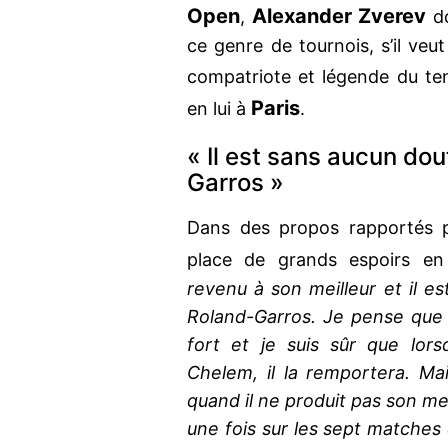
Open
Alexander Zverev
,
do
ce genre de tournois, s’il veu
compatriote et légende du te
Paris
en lui à
.
« Il est sans aucun dou
Garros »
Dans des propos rapportés
place de grands espoirs e
revenu à son meilleur et il es
Roland-Garros. Je pense que s
fort et je suis sûr que lors
Chelem, il la remportera. M
quand il ne produit pas son mei
une fois sur les sept matches qu’