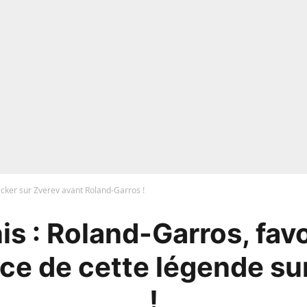
cker sur Zverev avant Roland-Garros !
is : Roland-Garros, favor
ce de cette légende su
!