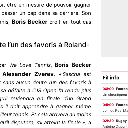
it être en mesure de pouvoir gagner
t passer un cap dans sa carrière. Son
Boris Becker
nnis,
croit en tout cas
te l’un des favoris à Roland-
Boris Becker
 par
We Love Tennis
,
Alexander Zverev
n
.
« Sascha est
Fil info
t sans aucun doute l’un des favoris à
06h00
Footbal
a défaite à l’US Open l’a rendu plus
qu’il reviendra en finale d’un Grand
04h00
Footbal
ais il doit apprendre à gagner même
lleur tennis. Et cela arrivera au moins
02h30
Rugby
il disputera, s’il atteint la finale.»
, a