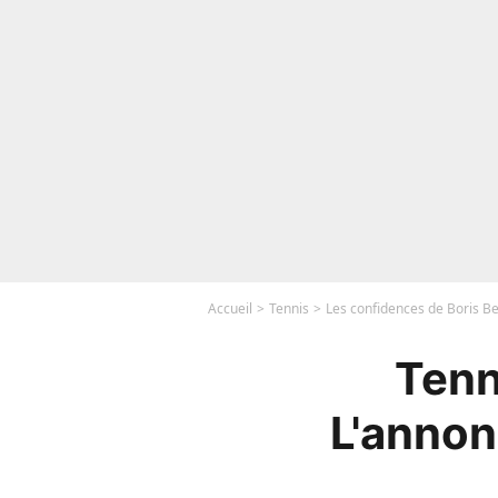
Accueil
Tennis
Les confidences de Boris Be
Tenn
L'annon