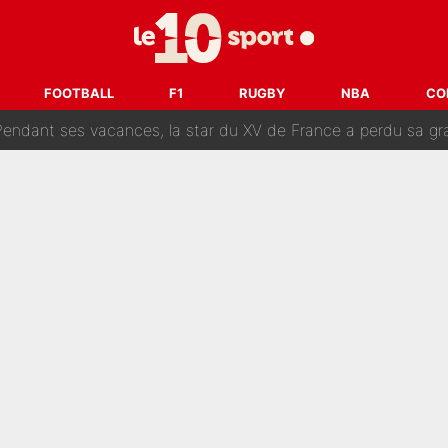
 par La Chaîne L’Équipe : Même Olivier Ménard n’avait pas pu empêcher son départ, «je 
SG, les inséparables Kylian Mbappé et Achraf Hakimi changent 
FOOTBALL
F1
RUGBY
NBA
CO
Pendant ses vacances, la star du XV de France a perdu sa g
 dit ça...» : Kylian Mbappé raconte sa première rencontre avec Zi
i Benatia s'est battu pendant six mois pour le retenir à l'OM, le PSG a été