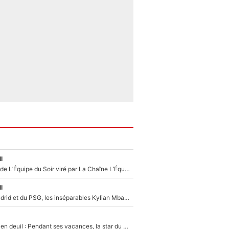
l
Un chroniqueur de L’Équipe du Soir viré par La Chaîne L’Équipe : Même Olivier Ménard n’avait pas pu empêcher son départ, «je l’ai appris sur Twitter, je l’ai vécu assez mal»
l
Loin du Real Madrid et du PSG, les inséparables Kylian Mbappé et Achraf Hakimi changent d'équipe le temps d'une journée !
Antoine Dupont en deuil : Pendant ses vacances, la star du XV de France a perdu sa grand-mère