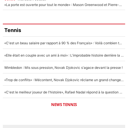
«La porte est ouverte pour tout le monde» : Mason Greenwood et Pierre-Emerick Aubameyang ont quitté l'OM, Amine Gouiri balance sur la suite du mercato et sur la réaction du vestiaire !
Tennis
«C'est un beau salaire par rapport à 90 % des Français» : Voilà combien touchait Nelson Monfort sur France Télévisions avant de rejoindre CNews
«Elle était en couple avec un ami à moi» : L’improbable histoire derrière la «seule relation longue» de Novak Djokovic
Wimbledon : Mis sous pression, Novak Djokovic s'agace devant la presse !
«Trop de conflits» : Mécontent, Novak Djokovic réclame un grand changement !
«C'est le meilleur joueur de l'histoire», Rafael Nadal répond à la question que tout le monde se pose !
NEWS TENNIS