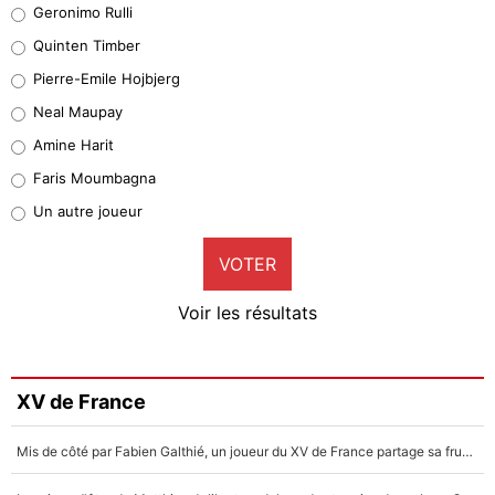
Geronimo Rulli
32%
Quinten Timber
Geronimo Rulli
Pierre-Emile Hojbjerg
5%
Neal Maupay
Quinten Timber
Amine Harit
1%
Faris Moumbagna
Pierre-Emile Hojbjerg
Un autre joueur
9%
VOTER
Neal Maupay
4%
Voir les résultats
Amine Harit
3%
Faris Moumbagna
XV de France
4%
Mis de côté par Fabien Galthié, un joueur du XV de France partage sa frustration : «ils ne me l’ont pas dit tout de suite»
Un autre joueur
5%