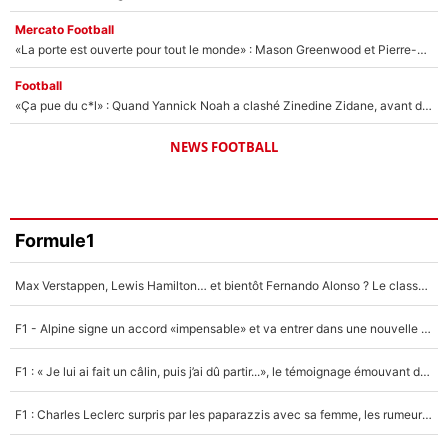
Mercato Football
«La porte est ouverte pour tout le monde» : Mason Greenwood et Pierre-Emerick Aubameyang ont quitté l'OM, Amine Gouiri balance sur la suite du mercato et sur la réaction du vestiaire !
Football
«Ça pue du c*l» : Quand Yannick Noah a clashé Zinedine Zidane, avant de se faire recadrer par le nouveau sélectionneur de l'équipe de France !
NEWS FOOTBALL
Formule1
Max Verstappen, Lewis Hamilton… et bientôt Fernando Alonso ? Le classement des pilotes les mieux payés en Formule 1 risque de changer !
F1 - Alpine signe un accord «impensable» et va entrer dans une nouvelle dimension : Grande nouvelle pour Pierre Gasly !
F1 : « Je lui ai fait un câlin, puis j’ai dû partir...», le témoignage émouvant de Max Verstappen sur sa fille
F1 : Charles Leclerc surpris par les paparazzis avec sa femme, les rumeurs étaient vraies !