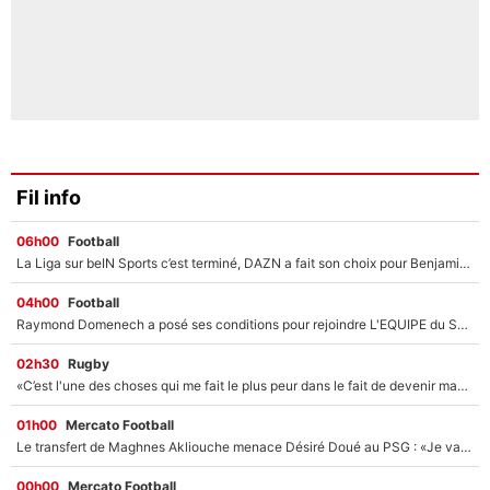
Fil info
06h00
Football
La Liga sur beIN Sports c’est terminé, DAZN a fait son choix pour Benjamin Da Silva et Omar Da Fonseca !
04h00
Football
Raymond Domenech a posé ses conditions pour rejoindre L'EQUIPE du Soir : Il refuse de faire l'émission avec un autre chroniqueur !
02h30
Rugby
«C’est l'une des choses qui me fait le plus peur dans le fait de devenir maman» : En couple avec Antoine Dupont, Iris Mittenaere s'inquiète déjà pour ses futurs enfants !
01h00
Mercato Football
Le transfert de Maghnes Akliouche menace Désiré Doué au PSG : «Je valide à 200%»
00h00
Mercato Football