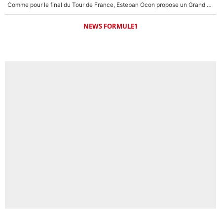
Comme pour le final du Tour de France, Esteban Ocon propose un Grand Prix de Formule 1 à Paris : «Autour de l’Arc de Triomphe, ce serait génial» !
NEWS FORMULE1