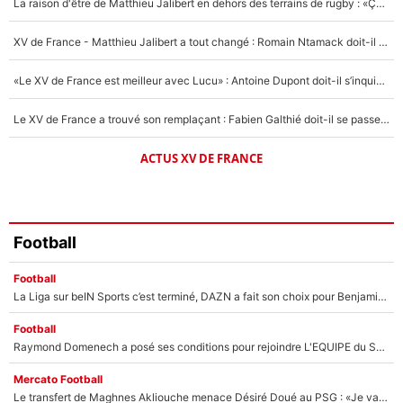
La raison d'être de Matthieu Jalibert en dehors des terrains de rugby : «Ça m'atteint autant que si tu touches à un membre de ma famille»
1665 personnes ont participé aux votes.
XV de France - Matthieu Jalibert a tout changé : Romain Ntamack doit-il s’inquiéter pour sa place à un an de la Coupe du monde ?
«Le XV de France est meilleur avec Lucu» : Antoine Dupont doit-il s’inquiéter pour sa place ?
Le XV de France a trouvé son remplaçant : Fabien Galthié doit-il se passer d'Antoine Dupont ?
ACTUS XV DE FRANCE
Football
Football
La Liga sur beIN Sports c’est terminé, DAZN a fait son choix pour Benjamin Da Silva et Omar Da Fonseca !
Football
Raymond Domenech a posé ses conditions pour rejoindre L'EQUIPE du Soir : Il refuse de faire l'émission avec un autre chroniqueur !
Mercato Football
Le transfert de Maghnes Akliouche menace Désiré Doué au PSG : «Je valide à 200%»