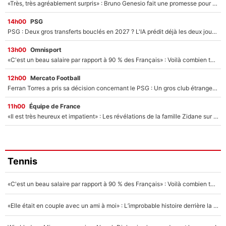
«Très, très agréablement surpris» : Bruno Genesio fait une promesse pour la suite du mercato de l’OM et rassure les supporters
14h00
PSG
PSG : Deux gros transferts bouclés en 2027 ? L'IA prédit déjà les deux joueurs qui pourraient rejoindre Luis Enrique !
13h00
Omnisport
«C'est un beau salaire par rapport à 90 % des Français» : Voilà combien touchait Nelson Monfort sur France Télévisions avant de rejoindre CNews
12h00
Mercato Football
Ferran Torres a pris sa décision concernant le PSG : Un gros club étranger prêt à relancer le feuilleton pour la signature du champion du monde 2026 !
11h00
Équipe de France
«Il est très heureux et impatient» : Les révélations de la famille Zidane sur sa prise de pouvoir en équipe de France !
Tennis
«C'est un beau salaire par rapport à 90 % des Français» : Voilà combien touchait Nelson Monfort sur France Télévisions avant de rejoindre CNews
«Elle était en couple avec un ami à moi» : L’improbable histoire derrière la «seule relation longue» de Novak Djokovic