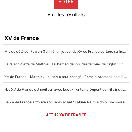
VOTER
Neal Maupay
4%
Voir les résultats
Amine Harit
3%
Faris Moumbagna
XV de France
4%
Mis de côté par Fabien Galthié, un joueur du XV de France partage sa frustration : «ils ne me l’ont pas dit tout de suite»
Un autre joueur
5%
La raison d'être de Matthieu Jalibert en dehors des terrains de rugby : «Ça m'atteint autant que si tu touches à un membre de ma famille»
1583 personnes ont participé aux votes.
XV de France - Matthieu Jalibert a tout changé : Romain Ntamack doit-il s’inquiéter pour sa place à un an de la Coupe du monde ?
«Le XV de France est meilleur avec Lucu» : Antoine Dupont doit-il s’inquiéter pour sa place ?
Le XV de France a trouvé son remplaçant : Fabien Galthié doit-il se passer d'Antoine Dupont ?
ACTUS XV DE FRANCE