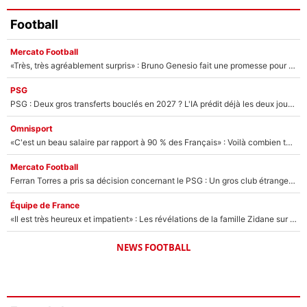
Football
Mercato Football
«Très, très agréablement surpris» : Bruno Genesio fait une promesse pour la suite du mercato de l’OM et rassure les supporters
PSG
PSG : Deux gros transferts bouclés en 2027 ? L'IA prédit déjà les deux joueurs qui pourraient rejoindre Luis Enrique !
Omnisport
«C'est un beau salaire par rapport à 90 % des Français» : Voilà combien touchait Nelson Monfort sur France Télévisions avant de rejoindre CNews
Mercato Football
Ferran Torres a pris sa décision concernant le PSG : Un gros club étranger prêt à relancer le feuilleton pour la signature du champion du monde 2026 !
Équipe de France
«Il est très heureux et impatient» : Les révélations de la famille Zidane sur sa prise de pouvoir en équipe de France !
NEWS FOOTBALL