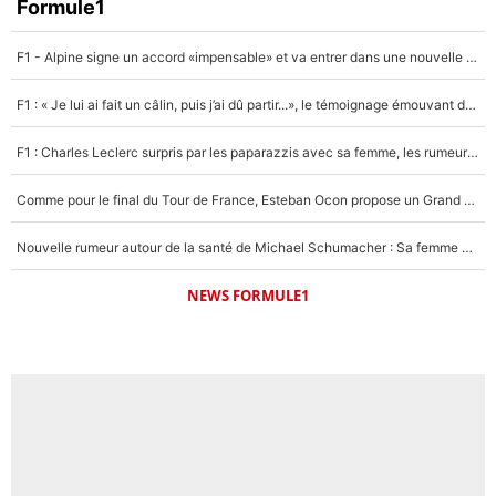
Formule1
F1 - Alpine signe un accord «impensable» et va entrer dans une nouvelle dimension : Grande nouvelle pour Pierre Gasly !
F1 : « Je lui ai fait un câlin, puis j’ai dû partir...», le témoignage émouvant de Max Verstappen sur sa fille
F1 : Charles Leclerc surpris par les paparazzis avec sa femme, les rumeurs étaient vraies !
Comme pour le final du Tour de France, Esteban Ocon propose un Grand Prix de Formule 1 à Paris : «Autour de l’Arc de Triomphe, ce serait génial» !
Nouvelle rumeur autour de la santé de Michael Schumacher : Sa femme Corinna sort du silence
NEWS FORMULE1