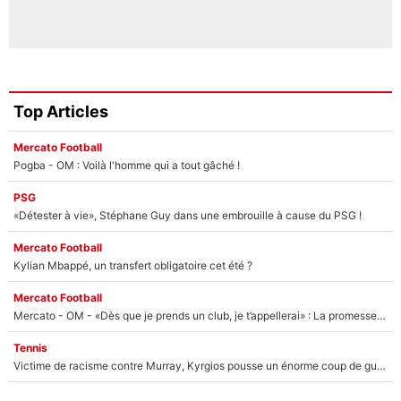
Top Articles
Mercato Football
Pogba - OM : Voilà l'homme qui a tout gâché !
PSG
«Détester à vie», Stéphane Guy dans une embrouille à cause du PSG !
Mercato Football
Kylian Mbappé, un transfert obligatoire cet été ?
Mercato Football
Mercato - OM - «Dès que je prends un club, je t’appellerai» : La promesse de Marcelino au moment de claquer la porte
Tennis
Victime de racisme contre Murray, Kyrgios pousse un énorme coup de gueule !