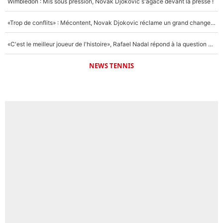
Wimbledon : Mis sous pression, Novak Djokovic s'agace devant la presse !
«Trop de conflits» : Mécontent, Novak Djokovic réclame un grand changement !
«C'est le meilleur joueur de l'histoire», Rafael Nadal répond à la question que tout le monde se pose !
NEWS TENNIS