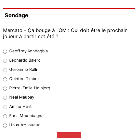
Sondage
Mercato - Ça bouge à l’OM : Qui doit être le prochain
joueur à partir cet été ?
Geoffrey Kondogbia
Geoffrey Kondogbia
38%
Leonardo Balerdi
Leonardo Balerdi
Geronimo Rulli
32%
Quinten Timber
Geronimo Rulli
Pierre-Emile Hojbjerg
5%
Neal Maupay
Quinten Timber
Amine Harit
1%
Faris Moumbagna
Pierre-Emile Hojbjerg
Un autre joueur
9%