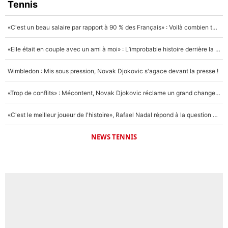
Tennis
«C'est un beau salaire par rapport à 90 % des Français» : Voilà combien touchait Nelson Monfort sur France Télévisions avant de rejoindre CNews
«Elle était en couple avec un ami à moi» : L’improbable histoire derrière la «seule relation longue» de Novak Djokovic
Wimbledon : Mis sous pression, Novak Djokovic s'agace devant la presse !
«Trop de conflits» : Mécontent, Novak Djokovic réclame un grand changement !
«C'est le meilleur joueur de l'histoire», Rafael Nadal répond à la question que tout le monde se pose !
NEWS TENNIS