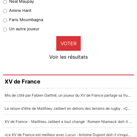
Neal Maupay
Quinten Timber
Amine Harit
1%
Faris Moumbagna
Pierre-Emile Hojbjerg
Un autre joueur
9%
VOTER
Neal Maupay
4%
Voir les résultats
Amine Harit
3%
Faris Moumbagna
XV de France
4%
Mis de côté par Fabien Galthié, un joueur du XV de France partage sa frustration : «ils ne me l’ont pas dit tout de suite»
Un autre joueur
5%
La raison d'être de Matthieu Jalibert en dehors des terrains de rugby : «Ça m'atteint autant que si tu touches à un membre de ma famille»
1664 personnes ont participé aux votes.
XV de France - Matthieu Jalibert a tout changé : Romain Ntamack doit-il s’inquiéter pour sa place à un an de la Coupe du monde ?
«Le XV de France est meilleur avec Lucu» : Antoine Dupont doit-il s’inquiéter pour sa place ?