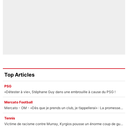
Top Articles
PSG
«Détester à vie», Stéphane Guy dans une embrouille à cause du PSG !
Mercato Football
Mercato - OM - «Dès que je prends un club, je t’appellerai» : La promesse de Marcelino au moment de claquer la porte
Tennis
Victime de racisme contre Murray, Kyrgios pousse un énorme coup de gueule !