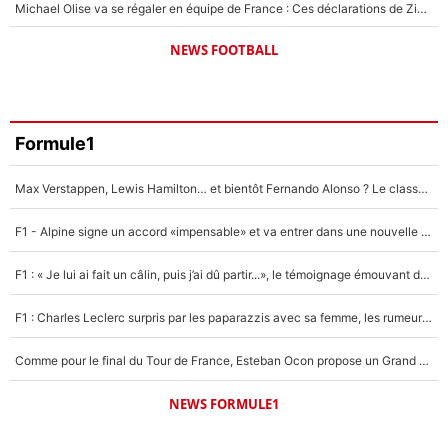
Michael Olise va se régaler en équipe de France : Ces déclarations de Zinedine Zidane qui prouvent qu'il va tout miser sur la star du Bayern Munich !
NEWS FOOTBALL
Formule1
Max Verstappen, Lewis Hamilton… et bientôt Fernando Alonso ? Le classement des pilotes les mieux payés en Formule 1 risque de changer !
F1 - Alpine signe un accord «impensable» et va entrer dans une nouvelle dimension : Grande nouvelle pour Pierre Gasly !
F1 : « Je lui ai fait un câlin, puis j’ai dû partir...», le témoignage émouvant de Max Verstappen sur sa fille
F1 : Charles Leclerc surpris par les paparazzis avec sa femme, les rumeurs étaient vraies !
Comme pour le final du Tour de France, Esteban Ocon propose un Grand Prix de Formule 1 à Paris : «Autour de l’Arc de Triomphe, ce serait génial» !
NEWS FORMULE1