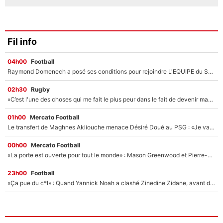
Fil info
04h00
Football
Raymond Domenech a posé ses conditions pour rejoindre L'EQUIPE du Soir : Il refuse de faire l'émission avec un autre chroniqueur !
02h30
Rugby
«C’est l'une des choses qui me fait le plus peur dans le fait de devenir maman» : En couple avec Antoine Dupont, Iris Mittenaere s'inquiète déjà pour ses futurs enfants !
01h00
Mercato Football
Le transfert de Maghnes Akliouche menace Désiré Doué au PSG : «Je valide à 200%»
00h00
Mercato Football
«La porte est ouverte pour tout le monde» : Mason Greenwood et Pierre-Emerick Aubameyang ont quitté l'OM, Amine Gouiri balance sur la suite du mercato et sur la réaction du vestiaire !
23h00
Football
«Ça pue du c*l» : Quand Yannick Noah a clashé Zinedine Zidane, avant de se faire recadrer par le nouveau sélectionneur de l'équipe de France !