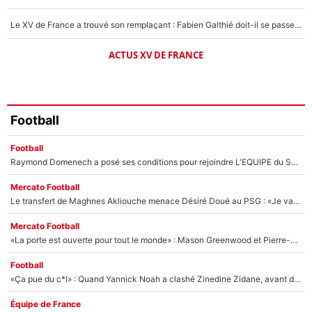
Le XV de France a trouvé son remplaçant : Fabien Galthié doit-il se passer d'Antoine Dupont ?
ACTUS XV DE FRANCE
Football
Football
Raymond Domenech a posé ses conditions pour rejoindre L'EQUIPE du Soir : Il refuse de faire l'émission avec un autre chroniqueur !
Mercato Football
Le transfert de Maghnes Akliouche menace Désiré Doué au PSG : «Je valide à 200%»
Mercato Football
«La porte est ouverte pour tout le monde» : Mason Greenwood et Pierre-Emerick Aubameyang ont quitté l'OM, Amine Gouiri balance sur la suite du mercato et sur la réaction du vestiaire !
Football
«Ça pue du c*l» : Quand Yannick Noah a clashé Zinedine Zidane, avant de se faire recadrer par le nouveau sélectionneur de l'équipe de France !
Équipe de France