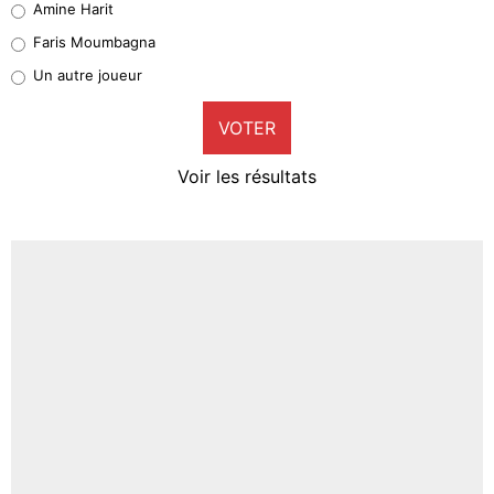
Amine Harit
1%
Faris Moumbagna
Pierre-Emile Hojbjerg
Un autre joueur
9%
VOTER
Neal Maupay
4%
Voir les résultats
Amine Harit
3%
Faris Moumbagna
4%
Un autre joueur
5%
1676 personnes ont participé aux votes.