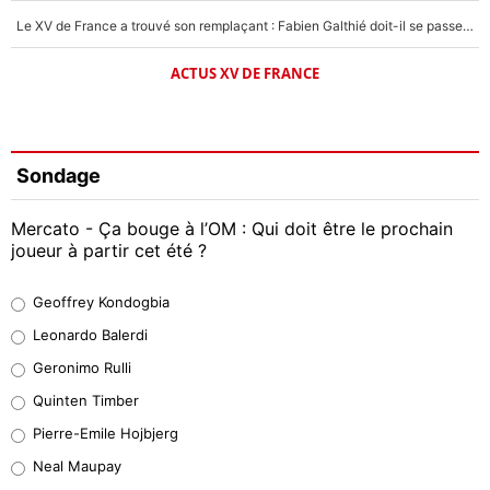
Le XV de France a trouvé son remplaçant : Fabien Galthié doit-il se passer d'Antoine Dupont ?
ACTUS XV DE FRANCE
Sondage
Mercato - Ça bouge à l’OM : Qui doit être le prochain
joueur à partir cet été ?
Geoffrey Kondogbia
Geoffrey Kondogbia
38%
Leonardo Balerdi
Leonardo Balerdi
Geronimo Rulli
32%
Quinten Timber
Geronimo Rulli
Pierre-Emile Hojbjerg
5%
Neal Maupay
Quinten Timber