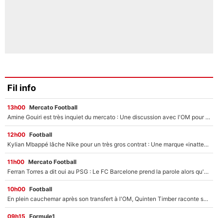
Fil info
13h00
Mercato Football
Amine Gouiri est très inquiet du mercato : Une discussion avec l'OM pour acter son transfert !
12h00
Football
Kylian Mbappé lâche Nike pour un très gros contrat : Une marque «inattendue» va frapper très fort
11h00
Mercato Football
Ferran Torres a dit oui au PSG : Le FC Barcelone prend la parole alors qu'un transfert de l'attaquant espagnol prend forme
10h00
Football
En plein cauchemar après son transfert à l'OM, Quinten Timber raconte ses doutes après sa signature à Marseille
09h15
Formule1