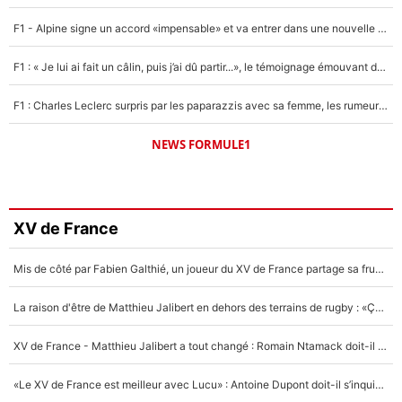
F1 - Alpine signe un accord «impensable» et va entrer dans une nouvelle dimension : Grande nouvelle pour Pierre Gasly !
F1 : « Je lui ai fait un câlin, puis j’ai dû partir...», le témoignage émouvant de Max Verstappen sur sa fille
F1 : Charles Leclerc surpris par les paparazzis avec sa femme, les rumeurs étaient vraies !
NEWS FORMULE1
XV de France
Mis de côté par Fabien Galthié, un joueur du XV de France partage sa frustration : «ils ne me l’ont pas dit tout de suite»
La raison d'être de Matthieu Jalibert en dehors des terrains de rugby : «Ça m'atteint autant que si tu touches à un membre de ma famille»
XV de France - Matthieu Jalibert a tout changé : Romain Ntamack doit-il s’inquiéter pour sa place à un an de la Coupe du monde ?
«Le XV de France est meilleur avec Lucu» : Antoine Dupont doit-il s’inquiéter pour sa place ?