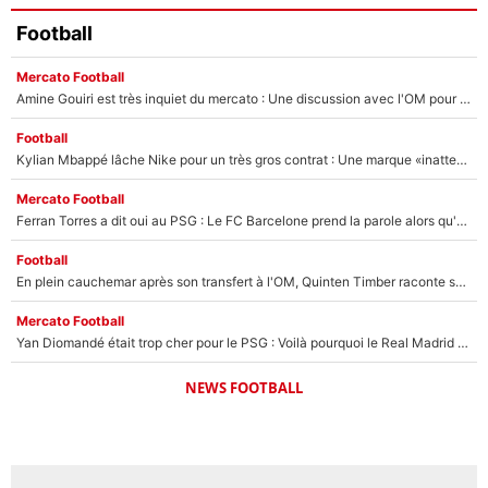
Football
Mercato Football
Amine Gouiri est très inquiet du mercato : Une discussion avec l'OM pour acter son transfert !
Football
Kylian Mbappé lâche Nike pour un très gros contrat : Une marque «inattendue» va frapper très fort
Mercato Football
Ferran Torres a dit oui au PSG : Le FC Barcelone prend la parole alors qu'un transfert de l'attaquant espagnol prend forme
Football
En plein cauchemar après son transfert à l'OM, Quinten Timber raconte ses doutes après sa signature à Marseille
Mercato Football
Yan Diomandé était trop cher pour le PSG : Voilà pourquoi le Real Madrid a accepté de payer la somme record de 140M€ pour boucler son transfert !
NEWS FOOTBALL