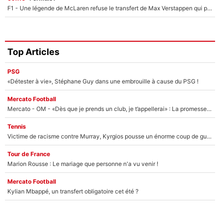
F1 - Une légende de McLaren refuse le transfert de Max Verstappen qui pourrait «faire des vagues» et plomber l'ambiance dans l'équipe
Top Articles
PSG
«Détester à vie», Stéphane Guy dans une embrouille à cause du PSG !
Mercato Football
Mercato - OM - «Dès que je prends un club, je t’appellerai» : La promesse de Marcelino au moment de claquer la porte
Tennis
Victime de racisme contre Murray, Kyrgios pousse un énorme coup de gueule !
Tour de France
Marion Rousse : Le mariage que personne n'a vu venir !
Mercato Football
Kylian Mbappé, un transfert obligatoire cet été ?