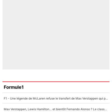
Formule1
F1 - Une légende de McLaren refuse le transfert de Max Verstappen qui pourrait «faire des vagues» et plomber l'ambiance dans l'équipe
Max Verstappen, Lewis Hamilton… et bientôt Fernando Alonso ? Le classement des pilotes les mieux payés en Formule 1 risque de changer !