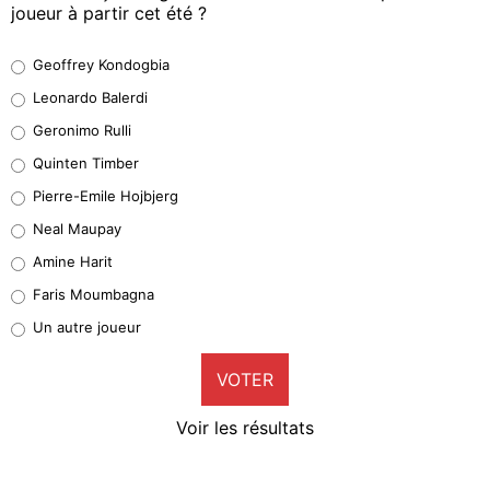
joueur à partir cet été ?
Geoffrey Kondogbia
Geoffrey Kondogbia
38%
Leonardo Balerdi
Leonardo Balerdi
Geronimo Rulli
32%
Quinten Timber
Geronimo Rulli
Pierre-Emile Hojbjerg
4%
Neal Maupay
Quinten Timber
Amine Harit
1%
Faris Moumbagna
Pierre-Emile Hojbjerg
Un autre joueur
9%
VOTER
Neal Maupay
4%
Voir les résultats
Amine Harit
3%