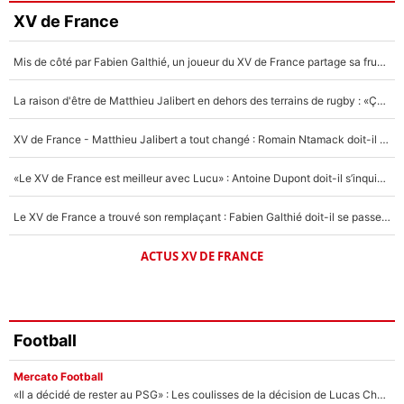
Faris Moumbagna
XV de France
4%
Mis de côté par Fabien Galthié, un joueur du XV de France partage sa frustration : «ils ne me l’ont pas dit tout de suite»
Un autre joueur
5%
La raison d'être de Matthieu Jalibert en dehors des terrains de rugby : «Ça m'atteint autant que si tu touches à un membre de ma famille»
1462 personnes ont participé aux votes.
XV de France - Matthieu Jalibert a tout changé : Romain Ntamack doit-il s’inquiéter pour sa place à un an de la Coupe du monde ?
«Le XV de France est meilleur avec Lucu» : Antoine Dupont doit-il s’inquiéter pour sa place ?
Le XV de France a trouvé son remplaçant : Fabien Galthié doit-il se passer d'Antoine Dupont ?
ACTUS XV DE FRANCE
Football
Mercato Football
«Il a décidé de rester au PSG» : Les coulisses de la décision de Lucas Chevalier pour son transfert