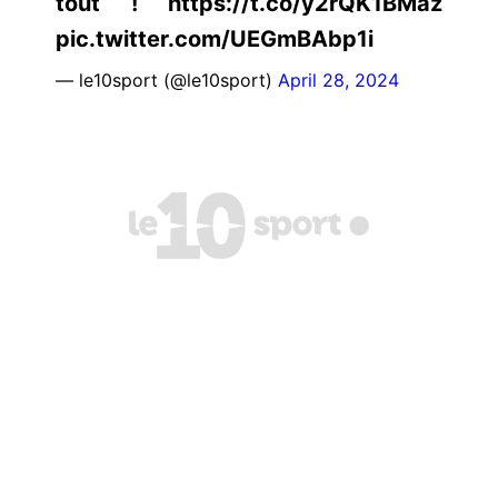
tout ! https://t.co/y2rQK1BMaz
pic.twitter.com/UEGmBAbp1i
— le10sport (@le10sport)
April 28, 2024