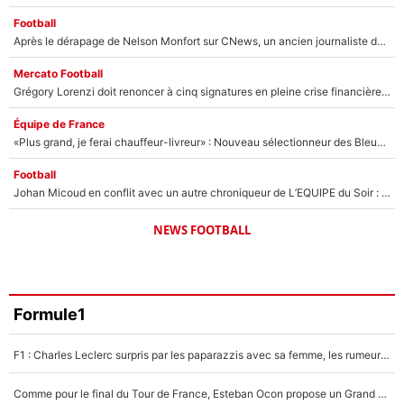
Football
Après le dérapage de Nelson Monfort sur CNews, un ancien journaliste de France Télévisions relance la polémique sur les incendies en Gironde
Mercato Football
Grégory Lorenzi doit renoncer à cinq signatures en pleine crise financière : L’IA propose sept noms à l’OM pour un mercato réussi... à seulement 5M€ !
Équipe de France
«Plus grand, je ferai chauffeur-livreur» : Nouveau sélectionneur des Bleus, Zinédine Zidane s’était imaginé un avenir très différent lorsqu'il était enfant
Football
Johan Micoud en conflit avec un autre chroniqueur de L’EQUIPE du Soir : «Pendant un moment, je ne les ai pas remis ensemble dans l'émission»
NEWS FOOTBALL
Formule1
F1 : Charles Leclerc surpris par les paparazzis avec sa femme, les rumeurs étaient vraies !
Comme pour le final du Tour de France, Esteban Ocon propose un Grand Prix de Formule 1 à Paris : «Autour de l’Arc de Triomphe, ce serait génial» !