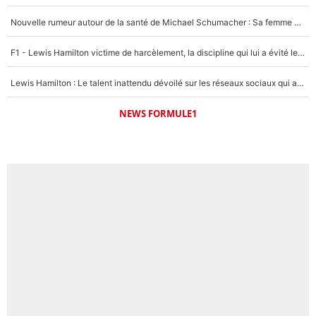
Nouvelle rumeur autour de la santé de Michael Schumacher : Sa femme Corinna sort du silence
F1 - Lewis Hamilton victime de harcèlement, la discipline qui lui a évité le pire : «J'aurais probablement mal tourné»
Lewis Hamilton : Le talent inattendu dévoilé sur les réseaux sociaux qui a impressionné Kim Kardashian pendant leurs vacances en amoureux !
NEWS FORMULE1