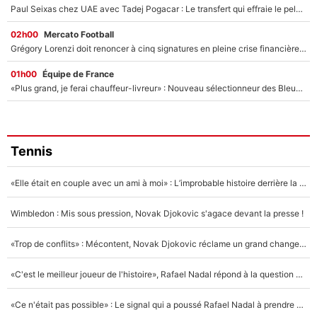
Paul Seixas chez UAE avec Tadej Pogacar : Le transfert qui effraie le peloton, «c’est la pire des choses qui puisse arriver»
02h00
Mercato Football
Grégory Lorenzi doit renoncer à cinq signatures en pleine crise financière : L’IA propose sept noms à l’OM pour un mercato réussi... à seulement 5M€ !
01h00
Équipe de France
«Plus grand, je ferai chauffeur-livreur» : Nouveau sélectionneur des Bleus, Zinédine Zidane s’était imaginé un avenir très différent lorsqu'il était enfant
Tennis
«Elle était en couple avec un ami à moi» : L’improbable histoire derrière la «seule relation longue» de Novak Djokovic
Wimbledon : Mis sous pression, Novak Djokovic s'agace devant la presse !
«Trop de conflits» : Mécontent, Novak Djokovic réclame un grand changement !
«C'est le meilleur joueur de l'histoire», Rafael Nadal répond à la question que tout le monde se pose !
«Ce n'était pas possible» : Le signal qui a poussé Rafael Nadal à prendre sa retraite !