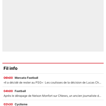
Fil info
06h00
Mercato Football
«Il a décidé de rester au PSG» : Les coulisses de la décision de Lucas Chevalier pour son transfert
04h00
Football
Après le dérapage de Nelson Monfort sur CNews, un ancien journaliste de France Télévisions relance la polémique sur les incendies en Gironde
02h30
Cyclisme