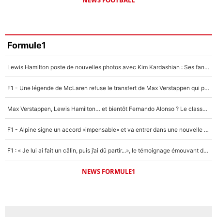
Formule1
Lewis Hamilton poste de nouvelles photos avec Kim Kardashian : Ses fans le voient déjà redevenir champion du monde de F1 grâce à elle !
F1 - Une légende de McLaren refuse le transfert de Max Verstappen qui pourrait «faire des vagues» et plomber l'ambiance dans l'équipe
Max Verstappen, Lewis Hamilton… et bientôt Fernando Alonso ? Le classement des pilotes les mieux payés en Formule 1 risque de changer !
F1 - Alpine signe un accord «impensable» et va entrer dans une nouvelle dimension : Grande nouvelle pour Pierre Gasly !
F1 : « Je lui ai fait un câlin, puis j’ai dû partir...», le témoignage émouvant de Max Verstappen sur sa fille
NEWS FORMULE1