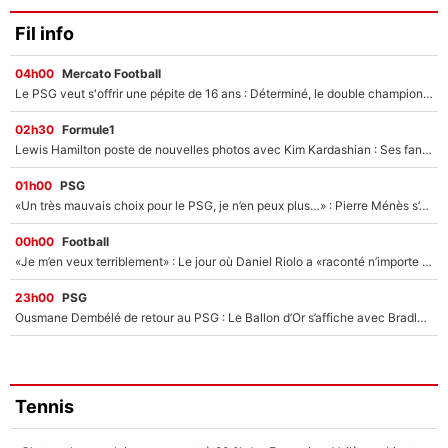
Fil info
04h00
Mercato Football
Le PSG veut s'offrir une pépite de 16 ans : Déterminé, le double champion d'Europe en titre est prêt à lâcher 40M€ pour celui que l'on compare déjà à Vinicius Jr !
02h30
Formule1
Lewis Hamilton poste de nouvelles photos avec Kim Kardashian : Ses fans le voient déjà redevenir champion du monde de F1 grâce à elle !
01h00
PSG
«Un très mauvais choix pour le PSG, je n’en peux plus…» : Pierre Ménès s’est complètement trompé avec Luis Enrique et ces déclarations le prouvent !
00h00
Football
«Je m’en veux terriblement» : Le jour où Daniel Riolo a «raconté n’importe quoi» dans l'After Foot !
23h00
PSG
Ousmane Dembélé de retour au PSG : Le Ballon d’Or s’affiche avec Bradley Barcola en plein cœur du feuilleton sur son départ !
Tennis