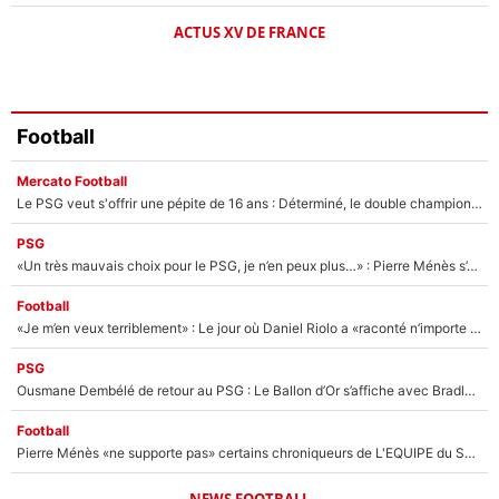
ACTUS XV DE FRANCE
Football
Mercato Football
Le PSG veut s'offrir une pépite de 16 ans : Déterminé, le double champion d'Europe en titre est prêt à lâcher 40M€ pour celui que l'on compare déjà à Vinicius Jr !
PSG
«Un très mauvais choix pour le PSG, je n’en peux plus…» : Pierre Ménès s’est complètement trompé avec Luis Enrique et ces déclarations le prouvent !
Football
«Je m’en veux terriblement» : Le jour où Daniel Riolo a «raconté n’importe quoi» dans l'After Foot !
PSG
Ousmane Dembélé de retour au PSG : Le Ballon d’Or s’affiche avec Bradley Barcola en plein cœur du feuilleton sur son départ !
Football
Pierre Ménès «ne supporte pas» certains chroniqueurs de L'EQUIPE du Soir : Ils vont tous partir !
NEWS FOOTBALL