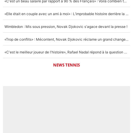
«C'est un beau salaire par rapport à 90 % des Français» : Voilà combien touchait Nelson Monfort sur France Télévisions avant de rejoindre CNews
«Elle était en couple avec un ami à moi» : L’improbable histoire derrière la «seule relation longue» de Novak Djokovic
Wimbledon : Mis sous pression, Novak Djokovic s'agace devant la presse !
«Trop de conflits» : Mécontent, Novak Djokovic réclame un grand changement !
«C'est le meilleur joueur de l'histoire», Rafael Nadal répond à la question que tout le monde se pose !
NEWS TENNIS