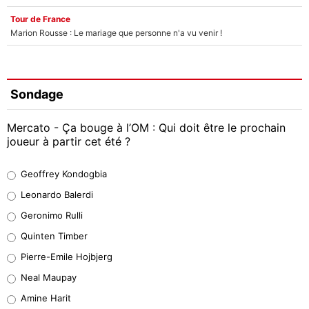
Tour de France
Marion Rousse : Le mariage que personne n'a vu venir !
Sondage
Mercato - Ça bouge à l’OM : Qui doit être le prochain
joueur à partir cet été ?
Geoffrey Kondogbia
Geoffrey Kondogbia
38%
Leonardo Balerdi
Leonardo Balerdi
Geronimo Rulli
32%
Quinten Timber
Geronimo Rulli
Pierre-Emile Hojbjerg
5%
Neal Maupay
Quinten Timber
Amine Harit
1%