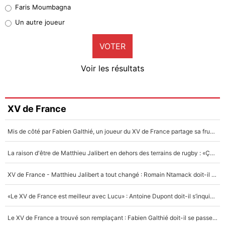
Faris Moumbagna
Pierre-Emile Hojbjerg
Un autre joueur
9%
VOTER
Neal Maupay
4%
Voir les résultats
Amine Harit
3%
Faris Moumbagna
XV de France
4%
Mis de côté par Fabien Galthié, un joueur du XV de France partage sa frustration : «ils ne me l’ont pas dit tout de suite»
Un autre joueur
5%
La raison d'être de Matthieu Jalibert en dehors des terrains de rugby : «Ça m'atteint autant que si tu touches à un membre de ma famille»
1705 personnes ont participé aux votes.
XV de France - Matthieu Jalibert a tout changé : Romain Ntamack doit-il s’inquiéter pour sa place à un an de la Coupe du monde ?
«Le XV de France est meilleur avec Lucu» : Antoine Dupont doit-il s’inquiéter pour sa place ?
Le XV de France a trouvé son remplaçant : Fabien Galthié doit-il se passer d'Antoine Dupont ?