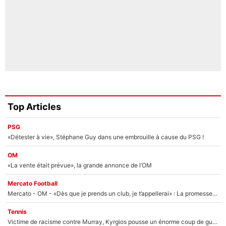
Top Articles
PSG
«Détester à vie», Stéphane Guy dans une embrouille à cause du PSG !
OM
«La vente était prévue», la grande annonce de l’OM
Mercato Football
Mercato - OM - «Dès que je prends un club, je t’appellerai» : La promesse de Marcelino au moment de claquer la porte
Tennis
Victime de racisme contre Murray, Kyrgios pousse un énorme coup de gueule !