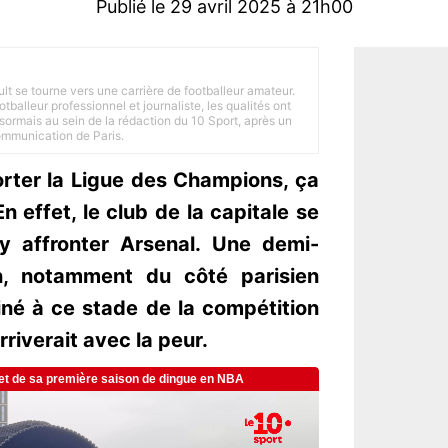
Publié le 29 avril 2025 à 21h00
ult se tourne vers une carrière de footballeur amateur.
balleur professionnel et journaliste, les qualités ont
ésormais au sein de la rédaction du 10 Sport, après un
Communication de Paris.
orter la Ligue des Champions, ça
 effet, le club de la capitale se
y affronter Arsenal. Une demi-
on, notamment du côté parisien
miné à ce stade de la compétition
rriverait avec la peur.