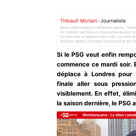
Thibault Morlain
-
Journaliste
Après s’être essayé à différents sports, Thiba
Au moment de faire un choix entre devenir foot
fait pencher la balance d’un côté. Le voilà d
diplôme obtenu à l’Institut International de 
Si le PSG veut enfin remp
commence ce mardi soir. En
déplace à Londres pour 
finale aller sous pressi
visiblement. En effet, éli
la saison dernière, le PSG a