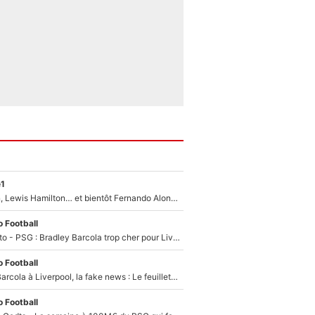
e1
Max Verstappen, Lewis Hamilton… et bientôt Fernando Alonso ? Le classement des pilotes les mieux payés en Formule 1 risque de changer !
 Football
EXCLU - Mercato - PSG : Bradley Barcola trop cher pour Liverpool
 Football
PSG - Bradley Barcola à Liverpool, la fake news : Le feuilleton continue !
 Football