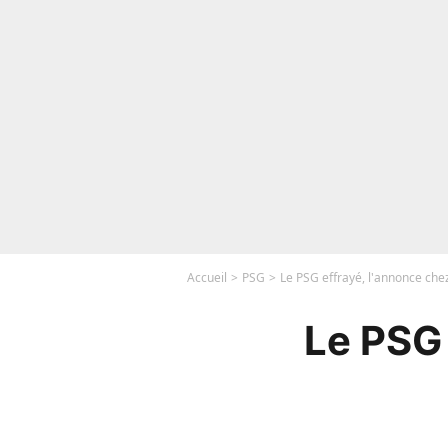
Accueil
PSG
Le PSG effrayé, l'annonce chez
Le PSG 