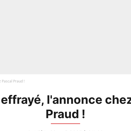
 Pascal Praud !
effrayé, l'annonce che
Praud !