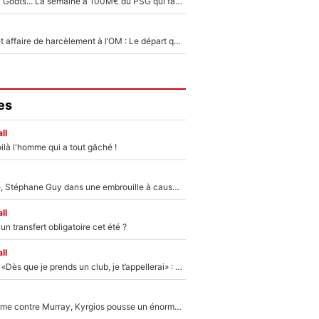
Akliouche, Mika Godts... La semaine à 100M€ du PSG qui fait basculer le mercato du PSG !
Climat toxique et affaire de harcèlement à l’OM : Le départ qui soulage le vestiaire de Bruno Genesio
es
ll
ilà l'homme qui a tout gâché !
«Détester à vie», Stéphane Guy dans une embrouille à cause du PSG !
ll
n transfert obligatoire cet été ?
ll
Mercato - OM - «Dès que je prends un club, je t’appellerai» : La promesse de Marcelino au moment de claquer la porte
Victime de racisme contre Murray, Kyrgios pousse un énorme coup de gueule !