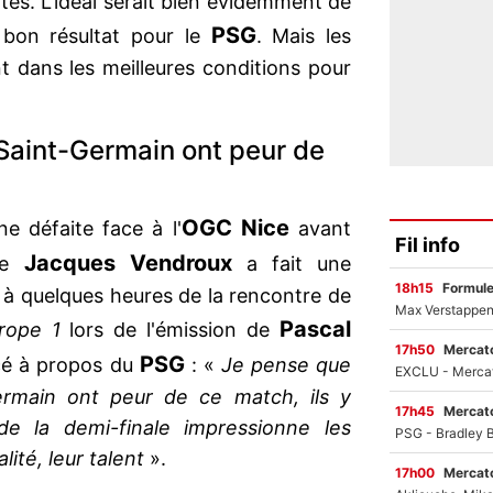
tes. L'idéal serait bien évidemment de
PSG
 bon résultat pour le
. Mais les
nt dans les meilleures conditions pour
 Saint-Germain ont peur de
OGC Nice
ne défaite face à l'
avant
Fil info
Jacques Vendroux
que
a fait une
18h15
Formul
 à quelques heures de la rencontre de
Pascal
rope 1
lors de l'émission de
17h50
Mercato
PSG
ncé à propos du
: «
Je pense que
Germain ont peur de ce match, ils y
17h45
Mercato
de la demi-finale impressionne les
lité, leur talent
».
17h00
Mercato