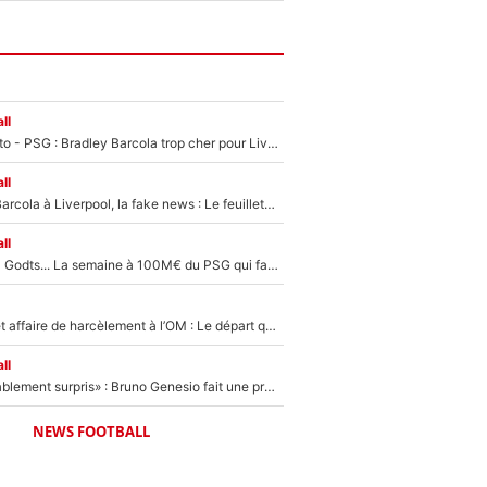
ll
EXCLU - Mercato - PSG : Bradley Barcola trop cher pour Liverpool
ll
PSG - Bradley Barcola à Liverpool, la fake news : Le feuilleton continue !
ll
Akliouche, Mika Godts... La semaine à 100M€ du PSG qui fait basculer le mercato du PSG !
Climat toxique et affaire de harcèlement à l’OM : Le départ qui soulage le vestiaire de Bruno Genesio
ll
«Très, très agréablement surpris» : Bruno Genesio fait une promesse pour la suite du mercato de l’OM et rassure les supporters
NEWS FOOTBALL