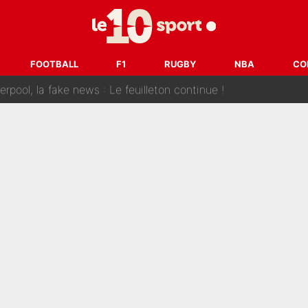
 et bientôt Fernando Alonso ? Le classement des pilotes les mieux p
dley Barcola trop cher pour Liverpool
FOOTBALL
F1
RUGBY
NBA
CO
rpool, la fake news : Le feuilleton continue !
a semaine à 100M€ du PSG qui fait basculer le mercato du PS
e harcèlement à l’OM : Le départ qui soulage le vestiaire de 