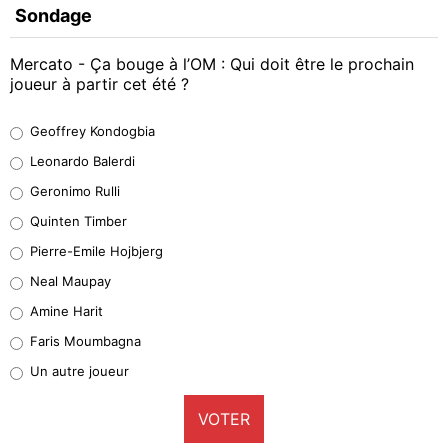
Sondage
Mercato - Ça bouge à l’OM : Qui doit être le prochain
joueur à partir cet été ?
Geoffrey Kondogbia
Geoffrey Kondogbia
38%
Leonardo Balerdi
Leonardo Balerdi
Geronimo Rulli
32%
Quinten Timber
Geronimo Rulli
Pierre-Emile Hojbjerg
4%
Neal Maupay
Quinten Timber
Amine Harit
1%
Faris Moumbagna
Pierre-Emile Hojbjerg
Un autre joueur
9%
VOTER
Neal Maupay
4%