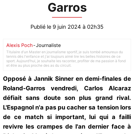
Garros
Publié le 9 juin 2024 à 02h35
Alexis Poch
-
Journaliste
Titulaire d'un Master en journalisme sportif, je suis tombé amoureux du
tennis dès l'enfance et j'ai toujours aimé lire les belles histoires de ce
sport. Aujourd'hui, je souhaite les raconter, profiter de ma passion à fond
et être au plus proche des as du circuit.
Opposé à Jannik Sinner en demi-finales de
Roland-Garros vendredi, Carlos Alcaraz
défiait sans doute son plus grand rival.
L'Espagnol n'a pas pu cacher sa tension lors
de ce match si important, lui qui a failli
revivre les crampes de l'an dernier face à