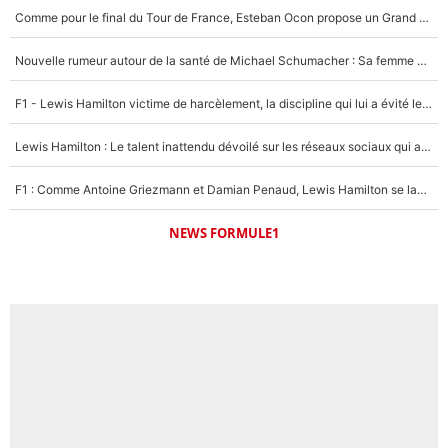
Comme pour le final du Tour de France, Esteban Ocon propose un Grand Prix de Formule 1 à Paris : «Autour de l’Arc de Triomphe, ce serait génial» !
Nouvelle rumeur autour de la santé de Michael Schumacher : Sa femme Corinna sort du silence
F1 - Lewis Hamilton victime de harcèlement, la discipline qui lui a évité le pire : «J'aurais probablement mal tourné»
Lewis Hamilton : Le talent inattendu dévoilé sur les réseaux sociaux qui a impressionné Kim Kardashian pendant leurs vacances en amoureux !
F1 : Comme Antoine Griezmann et Damian Penaud, Lewis Hamilton se lance dans le business des cartes à collectionner !
NEWS FORMULE1