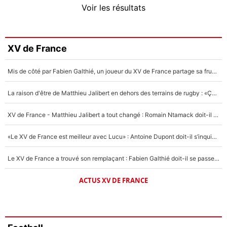
Voir les résultats
Amine Harit
3%
Faris Moumbagna
XV de France
4%
Mis de côté par Fabien Galthié, un joueur du XV de France partage sa frustration : «ils ne me l’ont pas dit tout de suite»
Un autre joueur
5%
La raison d'être de Matthieu Jalibert en dehors des terrains de rugby : «Ça m'atteint autant que si tu touches à un membre de ma famille»
1411 personnes ont participé aux votes.
XV de France - Matthieu Jalibert a tout changé : Romain Ntamack doit-il s’inquiéter pour sa place à un an de la Coupe du monde ?
«Le XV de France est meilleur avec Lucu» : Antoine Dupont doit-il s’inquiéter pour sa place ?
Le XV de France a trouvé son remplaçant : Fabien Galthié doit-il se passer d'Antoine Dupont ?
ACTUS XV DE FRANCE