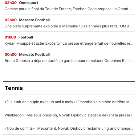
02h30
Omnisport
Comme pour le final du Tour de France, Esteban Ocon propose un Grand Prix de Formule 1 à Paris : «Autour de l’Arc de Triomphe, ce serait génial» !
02h00
Mercato Football
Une piste surprenante explorée à Marseille : Des années plus tard, l’OM a tenté de faire revenir le joueur qui avait provoqué le départ d’André Villas-Boas !
01h00
Football
Kylian Mbappé et Ester Expósito : La presse étrangère fait de nouvelles révélations sur leurs vacances en amoureux
00h00
Mercato Football
Bruno Genesio a déjà contacté un gardien pour remplacer Geronimo Rulli : La crise financière peut encore plomber les plans de l’OM sur le mercato
Tennis
«Elle était en couple avec un ami à moi» : L’improbable histoire derrière la «seule relation longue» de Novak Djokovic
Wimbledon : Mis sous pression, Novak Djokovic s'agace devant la presse !
«Trop de conflits» : Mécontent, Novak Djokovic réclame un grand changement !