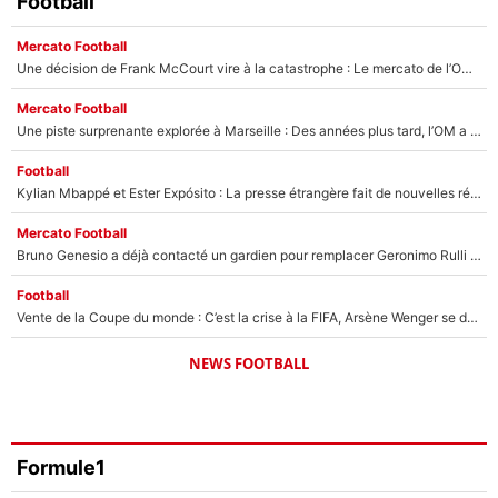
Football
Mercato Football
Une décision de Frank McCourt vire à la catastrophe : Le mercato de l’OM provoque de nouvelles tensions en pleine crise financière !
Mercato Football
Une piste surprenante explorée à Marseille : Des années plus tard, l’OM a tenté de faire revenir le joueur qui avait provoqué le départ d’André Villas-Boas !
Football
Kylian Mbappé et Ester Expósito : La presse étrangère fait de nouvelles révélations sur leurs vacances en amoureux
Mercato Football
Bruno Genesio a déjà contacté un gardien pour remplacer Geronimo Rulli : La crise financière peut encore plomber les plans de l’OM sur le mercato
Football
Vente de la Coupe du monde : C’est la crise à la FIFA, Arsène Wenger se désolidarise du projet de Gianni Infantino !
NEWS FOOTBALL
Formule1