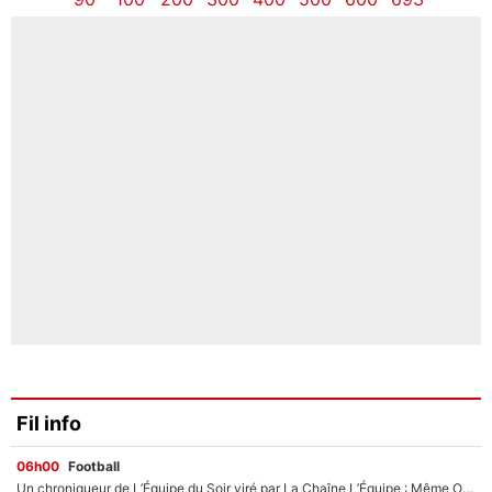
Fil info
06h00
Football
Un chroniqueur de L’Équipe du Soir viré par La Chaîne L’Équipe : Même Olivier Ménard n’avait pas pu empêcher son départ, «je l’ai appris sur Twitter, je l’ai vécu assez mal»