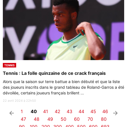
TENNIS
Tennis : La folle quinzaine de ce crack français
Alors que la saison sur terre battue a bien débuté et que la liste
des joueurs inscrits dans le grand tableau de Roland-Garros a été
dévoilée, certains joueurs français brillent ...
22 avril 2024 à 22h50
1
40
41
42
43
44
45
46
arrow_left
arrow_right
47
48
49
50
60
70
80
90
100
200
300
400
500
600
693