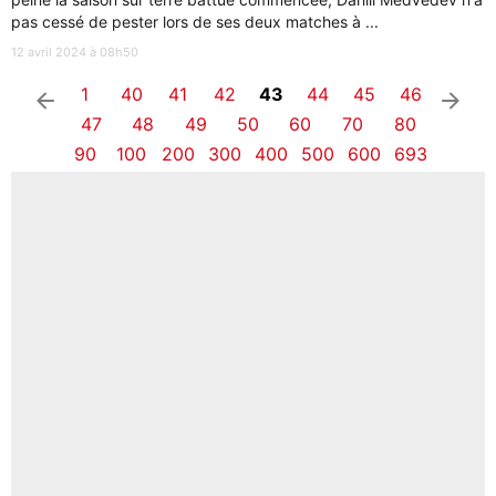
pas cessé de pester lors de ses deux matches à ...
12 avril 2024 à 08h50
1
40
41
42
43
44
45
46
arrow_left
arrow_right
47
48
49
50
60
70
80
90
100
200
300
400
500
600
693