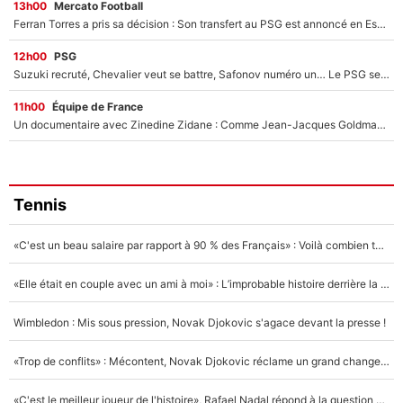
13h00
Mercato Football
Ferran Torres a pris sa décision : Son transfert au PSG est annoncé en Espagne !
12h00
PSG
Suzuki recruté, Chevalier veut se battre, Safonov numéro un… Le PSG se lance encore dans un gros chantier pour le poste de gardien de but
11h00
Équipe de France
Un documentaire avec Zinedine Zidane : Comme Jean-Jacques Goldman et Mylène Farmer, le nouveau sélectionneur de l'équipe de France a recalé une journaliste très connue
Tennis
«C'est un beau salaire par rapport à 90 % des Français» : Voilà combien touchait Nelson Monfort sur France Télévisions avant de rejoindre CNews
«Elle était en couple avec un ami à moi» : L’improbable histoire derrière la «seule relation longue» de Novak Djokovic
Wimbledon : Mis sous pression, Novak Djokovic s'agace devant la presse !
«Trop de conflits» : Mécontent, Novak Djokovic réclame un grand changement !
«C'est le meilleur joueur de l'histoire», Rafael Nadal répond à la question que tout le monde se pose !