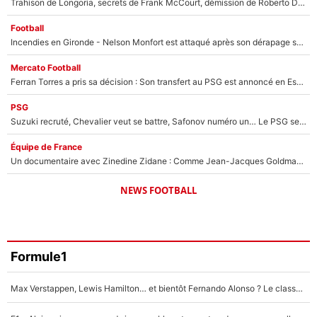
Trahison de Longoria, secrets de Frank McCourt, démission de Roberto De Zerbi : Medhi Benatia se lâche sur départ de l'OM et fait d'importantes révélations
Football
Incendies en Gironde - Nelson Monfort est attaqué après son dérapage sur CNews : «Et lui, il prend combien pour parler dans un studio climatisé?»
Mercato Football
Ferran Torres a pris sa décision : Son transfert au PSG est annoncé en Espagne !
PSG
Suzuki recruté, Chevalier veut se battre, Safonov numéro un… Le PSG se lance encore dans un gros chantier pour le poste de gardien de but
Équipe de France
Un documentaire avec Zinedine Zidane : Comme Jean-Jacques Goldman et Mylène Farmer, le nouveau sélectionneur de l'équipe de France a recalé une journaliste très connue
NEWS FOOTBALL
Formule1
Max Verstappen, Lewis Hamilton… et bientôt Fernando Alonso ? Le classement des pilotes les mieux payés en Formule 1 risque de changer !