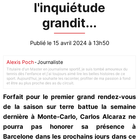
l'inquiétude
grandit...
Publié le 15 avril 2024 à 13h50
Alexis Poch
-
Journaliste
Titulaire d'un Master en journalisme sportif, je suis tombé amoureux du
tennis dès l'enfance et j'ai toujours aimé lire les belles histoires de ce
sport. Aujourd'hui, je souhaite les raconter, profiter de ma passion à fond
et être au plus proche des as du circuit.
Forfait pour le premier grand rendez-vous
de la saison sur terre battue la semaine
dernière à Monte-Carlo, Carlos Alcaraz ne
pourra pas honorer sa présence à
Barcelone dans les prochains jours dans ce