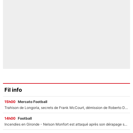
Fil info
15h00
Mercato Football
Trahison de Longoria, secrets de Frank McCourt, démission de Roberto De Zerbi : Medhi Benatia se lâche sur départ de l'OM et fait d'importantes révélations
14h00
Football
Incendies en Gironde - Nelson Monfort est attaqué après son dérapage sur CNews : «Et lui, il prend combien pour parler dans un studio climatisé?»