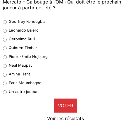
Mercato - Ça bouge à l’OM : Qui doit être le prochain
joueur à partir cet été ?
Geoffrey Kondogbia
Geoffrey Kondogbia
38%
Leonardo Balerdi
Leonardo Balerdi
Geronimo Rulli
32%
Quinten Timber
Geronimo Rulli
Pierre-Emile Hojbjerg
5%
Neal Maupay
Quinten Timber
Amine Harit
1%
Faris Moumbagna
Pierre-Emile Hojbjerg
Un autre joueur
9%
VOTER
Neal Maupay
4%
Voir les résultats
Amine Harit
3%