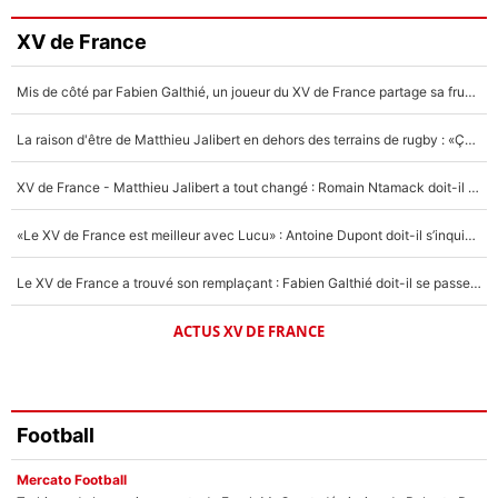
Faris Moumbagna
XV de France
4%
Mis de côté par Fabien Galthié, un joueur du XV de France partage sa frustration : «ils ne me l’ont pas dit tout de suite»
Un autre joueur
5%
La raison d'être de Matthieu Jalibert en dehors des terrains de rugby : «Ça m'atteint autant que si tu touches à un membre de ma famille»
1644 personnes ont participé aux votes.
XV de France - Matthieu Jalibert a tout changé : Romain Ntamack doit-il s’inquiéter pour sa place à un an de la Coupe du monde ?
«Le XV de France est meilleur avec Lucu» : Antoine Dupont doit-il s’inquiéter pour sa place ?
Le XV de France a trouvé son remplaçant : Fabien Galthié doit-il se passer d'Antoine Dupont ?
ACTUS XV DE FRANCE
Football
Mercato Football