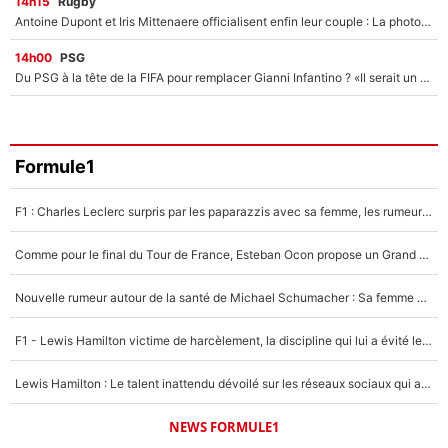
14h15
Rugby
Antoine Dupont et Iris Mittenaere officialisent enfin leur couple : La photo qui enflamme les réseaux sociaux
14h00
PSG
Du PSG à la tête de la FIFA pour remplacer Gianni Infantino ? «Il serait un mauvais président», le patron de la Liga s'attaque à Nasser Al-Khelaïfi !
Formule1
F1 : Charles Leclerc surpris par les paparazzis avec sa femme, les rumeurs étaient vraies !
Comme pour le final du Tour de France, Esteban Ocon propose un Grand Prix de Formule 1 à Paris : «Autour de l’Arc de Triomphe, ce serait génial» !
Nouvelle rumeur autour de la santé de Michael Schumacher : Sa femme Corinna sort du silence
F1 - Lewis Hamilton victime de harcèlement, la discipline qui lui a évité le pire : «J'aurais probablement mal tourné»
Lewis Hamilton : Le talent inattendu dévoilé sur les réseaux sociaux qui a impressionné Kim Kardashian pendant leurs vacances en amoureux !
NEWS FORMULE1