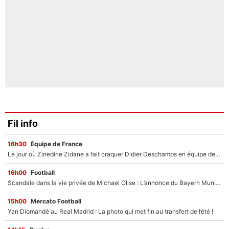
Fil info
16h30
Équipe de France
Le jour où Zinedine Zidane a fait craquer Didier Deschamps en équipe de France : «Je m’en suis voulu», l’ancien sélectionneur a regretté son geste !
16h00
Football
Scandale dans la vie privée de Michael Olise : L’annonce du Bayern Munich sur son enfant caché
15h00
Mercato Football
Yan Diomandé au Real Madrid : La photo qui met fin au transfert de l’été !