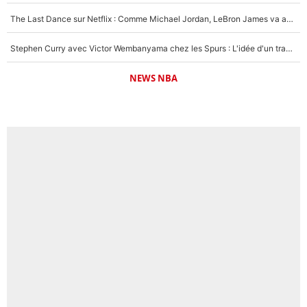
The Last Dance sur Netflix : Comme Michael Jordan, LeBron James va avoir le droit à sa série !
Stephen Curry avec Victor Wembanyama chez les Spurs : L'idée d'un trade historique est lancée en NBA !
NEWS NBA