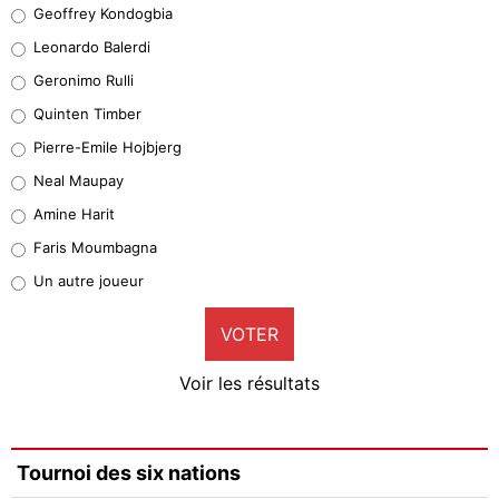
Geoffrey Kondogbia
Geoffrey Kondogbia
38%
Leonardo Balerdi
Leonardo Balerdi
Geronimo Rulli
32%
Quinten Timber
Geronimo Rulli
Pierre-Emile Hojbjerg
5%
Neal Maupay
Quinten Timber
Amine Harit
1%
Faris Moumbagna
Pierre-Emile Hojbjerg
Un autre joueur
9%
VOTER
Neal Maupay
4%
Voir les résultats
Amine Harit
3%
Faris Moumbagna
Tournoi des six nations
5%