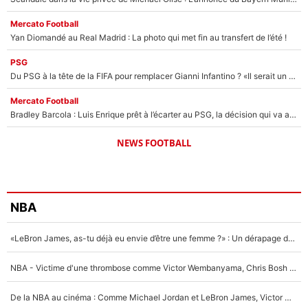
Mercato Football
Yan Diomandé au Real Madrid : La photo qui met fin au transfert de l’été !
PSG
Du PSG à la tête de la FIFA pour remplacer Gianni Infantino ? «Il serait un mauvais président», le patron de la Liga s'attaque à Nasser Al-Khelaïfi !
Mercato Football
Bradley Barcola : Luis Enrique prêt à l’écarter au PSG, la décision qui va accélérer son transfert à Liverpool ?
NEWS FOOTBALL
NBA
«LeBron James, as-tu déjà eu envie d’être une femme ?» : Un dérapage de Donald Trump sur la superstar de la NBA refait surface
NBA - Victime d'une thrombose comme Victor Wembanyama, Chris Bosh prévient le Français des risques sur sa santé : «J’ai failli mourir sur le coup et j’ai été ramené à la vie»
De la NBA au cinéma : Comme Michael Jordan et LeBron James, Victor Wembanyama rêve d'une carrière d'acteur !