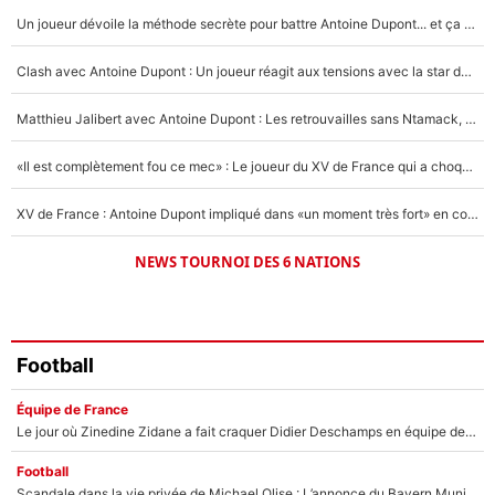
Un joueur dévoile la méthode secrète pour battre Antoine Dupont... et ça marche !
Un autre joueur
5%
Clash avec Antoine Dupont : Un joueur réagit aux tensions avec la star du XV de France !
1506 personnes ont participé aux votes.
Matthieu Jalibert avec Antoine Dupont : Les retrouvailles sans Ntamack, «il y a eu des discussions»
«Il est complètement fou ce mec» : Le joueur du XV de France qui a choqué Matthieu Jalibert !
XV de France : Antoine Dupont impliqué dans «un moment très fort» en coulisses
NEWS TOURNOI DES 6 NATIONS
Football
Équipe de France
Le jour où Zinedine Zidane a fait craquer Didier Deschamps en équipe de France : «Je m’en suis voulu», l’ancien sélectionneur a regretté son geste !
Football
Scandale dans la vie privée de Michael Olise : L’annonce du Bayern Munich sur son enfant caché