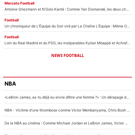
Mercato Football
Antoine Griezmann et N'Golo Kanté : Comme Yan Diomandé, les deux champions du monde ont refusé de signer au PSG !
Football
Un chroniqueur de L’Équipe du Soir viré par La Chaîne L’Équipe : Même Olivier Ménard n’avait pas pu empêcher son départ, «je l’ai appris sur Twitter, je l’ai vécu assez mal»
Football
Loin du Real Madrid et du PSG, les inséparables Kylian Mbappé et Achraf Hakimi changent d'équipe le temps d'une journée !
NEWS FOOTBALL
NBA
«LeBron James, as-tu déjà eu envie d’être une femme ?» : Un dérapage de Donald Trump sur la superstar de la NBA refait surface
NBA - Victime d'une thrombose comme Victor Wembanyama, Chris Bosh prévient le Français des risques sur sa santé : «J’ai failli mourir sur le coup et j’ai été ramené à la vie»
De la NBA au cinéma : Comme Michael Jordan et LeBron James, Victor Wembanyama rêve d'une carrière d'acteur !