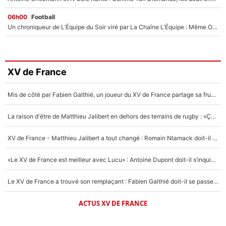
06h00
Football
Un chroniqueur de L’Équipe du Soir viré par La Chaîne L’Équipe : Même Olivier Ménard n’avait pas pu empêcher son départ, «je l’ai appris sur Twitter, je l’ai vécu assez mal»
XV de France
Mis de côté par Fabien Galthié, un joueur du XV de France partage sa frustration : «ils ne me l’ont pas dit tout de suite»
La raison d'être de Matthieu Jalibert en dehors des terrains de rugby : «Ça m'atteint autant que si tu touches à un membre de ma famille»
XV de France - Matthieu Jalibert a tout changé : Romain Ntamack doit-il s’inquiéter pour sa place à un an de la Coupe du monde ?
«Le XV de France est meilleur avec Lucu» : Antoine Dupont doit-il s’inquiéter pour sa place ?
Le XV de France a trouvé son remplaçant : Fabien Galthié doit-il se passer d'Antoine Dupont ?
ACTUS XV DE FRANCE