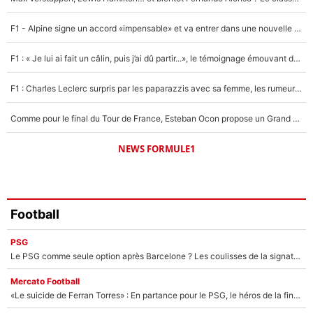
Un autre joueur
5%
F1 - Alpine signe un accord «impensable» et va entrer dans une nouvelle dimension : Grande nouvelle pour Pierre Gasly !
1630 personnes ont participé aux votes.
F1 : « Je lui ai fait un câlin, puis j’ai dû partir...», le témoignage émouvant de Max Verstappen sur sa fille
F1 : Charles Leclerc surpris par les paparazzis avec sa femme, les rumeurs étaient vraies !
Comme pour le final du Tour de France, Esteban Ocon propose un Grand Prix de Formule 1 à Paris : «Autour de l’Arc de Triomphe, ce serait génial» !
NEWS FORMULE1
Football
PSG
Le PSG comme seule option après Barcelone ? Les coulisses de la signature historique de Lionel Messi sont révélées au grand jour !
Mercato Football
«Le suicide de Ferran Torres» : En partance pour le PSG, le héros de la finale de la Coupe du monde s'attire les foudres de la presse espagnole !