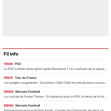
Fil info
10h00
PSG
Le PSG comme seule option après Barcelone ? Les coulisses de la signature historique de Lionel Messi sont révélées au grand jour !
09h15
Tour de France
«Le budget a augmenté» : Decathlon-CMA CGM recrute plusieurs coureurs pour offrir à Paul Seixas une équipe pour gagner le Tour de France 2027
09h00
Mercato Football
«Le suicide de Ferran Torres» : En partance pour le PSG, le héros de la finale de la Coupe du monde s'attire les foudres de la presse espagnole !
08h00
Mercato Football
Antoine Griezmann et N'Golo Kanté : Comme Yan Diomandé, les deux champions du monde ont refusé de signer au PSG !