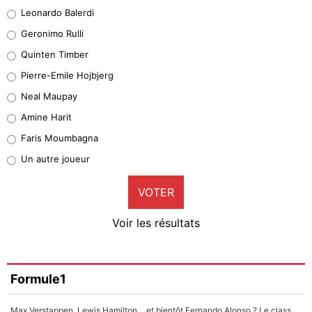
38%
Leonardo Balerdi
Leonardo Balerdi
Geronimo Rulli
32%
Quinten Timber
Geronimo Rulli
Pierre-Emile Hojbjerg
5%
Neal Maupay
Quinten Timber
Amine Harit
1%
Faris Moumbagna
Pierre-Emile Hojbjerg
Un autre joueur
9%
VOTER
Neal Maupay
4%
Voir les résultats
Amine Harit
3%
Faris Moumbagna
Formule1
4%
Max Verstappen, Lewis Hamilton… et bientôt Fernando Alonso ? Le classement des pilotes les mieux payés en Formule 1 risque de changer !