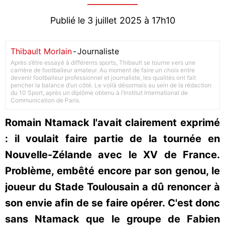
Publié le 3 juillet 2025 à 17h10
Thibault Morlain
-
Journaliste
Après s’être essayé à différents sports, Thibault se tourne vers une
carrière de footballeur amateur. Au moment de faire un choix entre
devenir footballeur professionnel et journaliste, les qualités ont fait
pencher la balance d’un côté. Le voilà désormais au sein de la rédaction
du 10 Sport, après un diplôme obtenu à l’Institut International de
Communication de Paris.
Romain Ntamack l'avait clairement exprimé
: il voulait faire partie de la tournée en
Nouvelle-Zélande avec le XV de France.
Problème, embêté encore par son genou, le
joueur du Stade Toulousain a dû renoncer à
son envie afin de se faire opérer. C'est donc
sans Ntamack que le groupe de Fabien