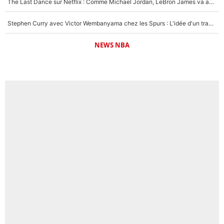
The Last Dance sur Netflix : Comme Michael Jordan, LeBron James va avoir le droit à sa série !
Stephen Curry avec Victor Wembanyama chez les Spurs : L'idée d'un trade historique est lancée en NBA !
NEWS NBA