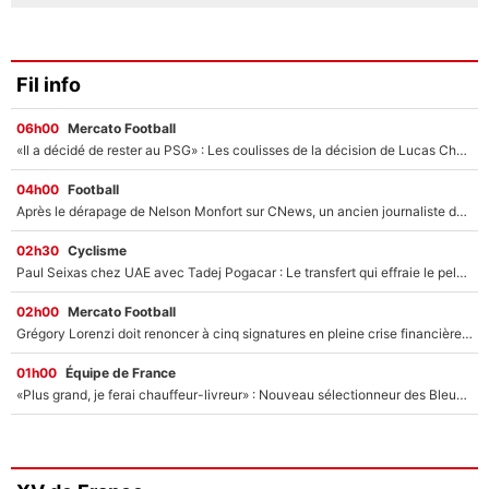
Fil info
06h00
Mercato Football
«Il a décidé de rester au PSG» : Les coulisses de la décision de Lucas Chevalier pour son transfert
04h00
Football
Après le dérapage de Nelson Monfort sur CNews, un ancien journaliste de France Télévisions relance la polémique sur les incendies en Gironde
02h30
Cyclisme
Paul Seixas chez UAE avec Tadej Pogacar : Le transfert qui effraie le peloton, «c’est la pire des choses qui puisse arriver»
02h00
Mercato Football
Grégory Lorenzi doit renoncer à cinq signatures en pleine crise financière : L’IA propose sept noms à l’OM pour un mercato réussi... à seulement 5M€ !
01h00
Équipe de France
«Plus grand, je ferai chauffeur-livreur» : Nouveau sélectionneur des Bleus, Zinédine Zidane s’était imaginé un avenir très différent lorsqu'il était enfant