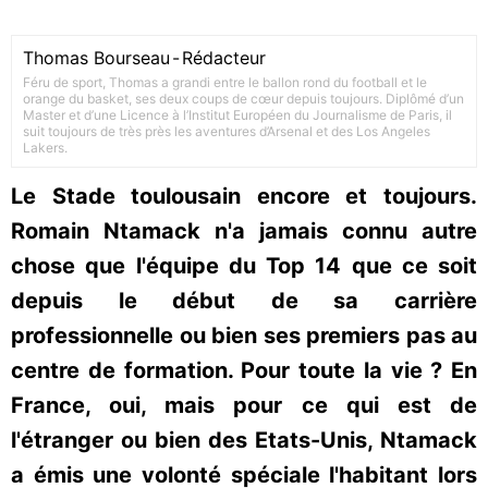
Thomas Bourseau
-
Rédacteur
Féru de sport, Thomas a grandi entre le ballon rond du football et le
orange du basket, ses deux coups de cœur depuis toujours. Diplômé d’un
Master et d’une Licence à l’Institut Européen du Journalisme de Paris, il
suit toujours de très près les aventures d’Arsenal et des Los Angeles
Lakers.
Le Stade toulousain encore et toujours.
Romain Ntamack n'a jamais connu autre
chose que l'équipe du Top 14 que ce soit
depuis le début de sa carrière
professionnelle ou bien ses premiers pas au
centre de formation. Pour toute la vie ? En
France, oui, mais pour ce qui est de
l'étranger ou bien des Etats-Unis, Ntamack
a émis une volonté spéciale l'habitant lors