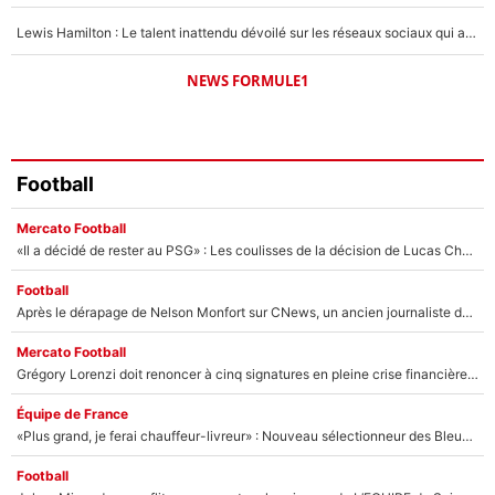
Lewis Hamilton : Le talent inattendu dévoilé sur les réseaux sociaux qui a impressionné Kim Kardashian pendant leurs vacances en amoureux !
NEWS FORMULE1
Football
Mercato Football
«Il a décidé de rester au PSG» : Les coulisses de la décision de Lucas Chevalier pour son transfert
Football
Après le dérapage de Nelson Monfort sur CNews, un ancien journaliste de France Télévisions relance la polémique sur les incendies en Gironde
Mercato Football
Grégory Lorenzi doit renoncer à cinq signatures en pleine crise financière : L’IA propose sept noms à l’OM pour un mercato réussi... à seulement 5M€ !
Équipe de France
«Plus grand, je ferai chauffeur-livreur» : Nouveau sélectionneur des Bleus, Zinédine Zidane s’était imaginé un avenir très différent lorsqu'il était enfant
Football