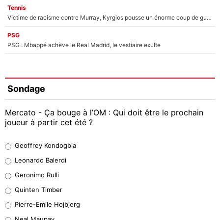
Tennis
Victime de racisme contre Murray, Kyrgios pousse un énorme coup de gueule !
PSG
PSG : Mbappé achève le Real Madrid, le vestiaire exulte
Sondage
Mercato - Ça bouge à l’OM : Qui doit être le prochain
joueur à partir cet été ?
Geoffrey Kondogbia
Geoffrey Kondogbia
38%
Leonardo Balerdi
Leonardo Balerdi
Geronimo Rulli
32%
Quinten Timber
Geronimo Rulli
Pierre-Emile Hojbjerg
4%
Neal Maupay