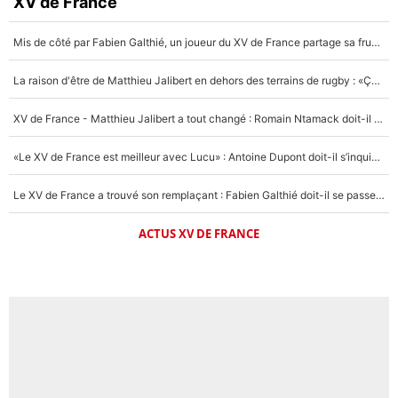
XV de France
Mis de côté par Fabien Galthié, un joueur du XV de France partage sa frustration : «ils ne me l’ont pas dit tout de suite»
La raison d'être de Matthieu Jalibert en dehors des terrains de rugby : «Ça m'atteint autant que si tu touches à un membre de ma famille»
XV de France - Matthieu Jalibert a tout changé : Romain Ntamack doit-il s’inquiéter pour sa place à un an de la Coupe du monde ?
«Le XV de France est meilleur avec Lucu» : Antoine Dupont doit-il s’inquiéter pour sa place ?
Le XV de France a trouvé son remplaçant : Fabien Galthié doit-il se passer d'Antoine Dupont ?
ACTUS XV DE FRANCE