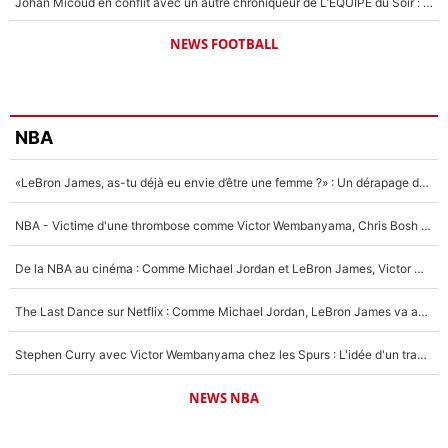
Johan Micoud en conflit avec un autre chroniqueur de L’EQUIPE du Soir : «Pendant un moment, je ne les ai pas remis ensemble dans l'émission»
NEWS FOOTBALL
NBA
«LeBron James, as-tu déjà eu envie d’être une femme ?» : Un dérapage de Donald Trump sur la superstar de la NBA refait surface
NBA - Victime d'une thrombose comme Victor Wembanyama, Chris Bosh prévient le Français des risques sur sa santé : «J’ai failli mourir sur le coup et j’ai été ramené à la vie»
De la NBA au cinéma : Comme Michael Jordan et LeBron James, Victor Wembanyama rêve d'une carrière d'acteur !
The Last Dance sur Netflix : Comme Michael Jordan, LeBron James va avoir le droit à sa série !
Stephen Curry avec Victor Wembanyama chez les Spurs : L'idée d'un trade historique est lancée en NBA !
NEWS NBA