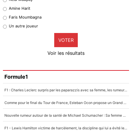
Quinten Timber
Amine Harit
1%
Faris Moumbagna
Pierre-Emile Hojbjerg
Un autre joueur
9%
VOTER
Neal Maupay
4%
Voir les résultats
Amine Harit
3%
Faris Moumbagna
Formule1
4%
F1 : Charles Leclerc surpris par les paparazzis avec sa femme, les rumeurs étaient vraies !
Un autre joueur
5%
Comme pour le final du Tour de France, Esteban Ocon propose un Grand Prix de Formule 1 à Paris : «Autour de l’Arc de Triomphe, ce serait génial» !
1462 personnes ont participé aux votes.
Nouvelle rumeur autour de la santé de Michael Schumacher : Sa femme Corinna sort du silence
F1 - Lewis Hamilton victime de harcèlement, la discipline qui lui a évité le pire : «J'aurais probablement mal tourné»