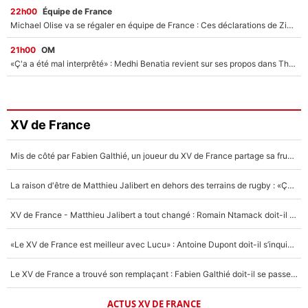
22h00
Équipe de France
Michael Olise va se régaler en équipe de France : Ces déclarations de Zinedine Zidane qui prouvent qu'il va tout miser sur la star du Bayern Munich !
21h00
OM
«Ç'a a été mal interprêté» : Medhi Benatia revient sur ses propos dans The Bridge et précise ses conditions pour rejoindre le PSG !
XV de France
Mis de côté par Fabien Galthié, un joueur du XV de France partage sa frustration : «ils ne me l’ont pas dit tout de suite»
La raison d'être de Matthieu Jalibert en dehors des terrains de rugby : «Ça m'atteint autant que si tu touches à un membre de ma famille»
XV de France - Matthieu Jalibert a tout changé : Romain Ntamack doit-il s’inquiéter pour sa place à un an de la Coupe du monde ?
«Le XV de France est meilleur avec Lucu» : Antoine Dupont doit-il s’inquiéter pour sa place ?
Le XV de France a trouvé son remplaçant : Fabien Galthié doit-il se passer d'Antoine Dupont ?
ACTUS XV DE FRANCE