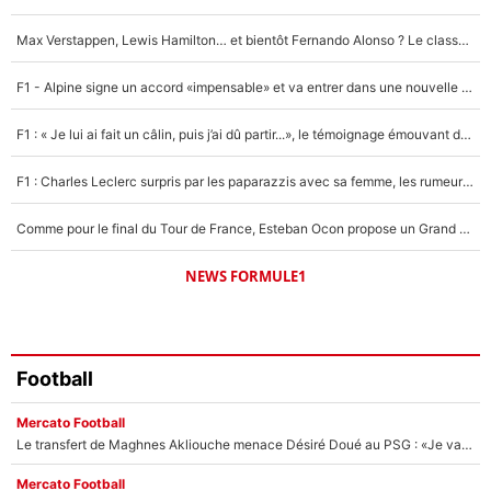
4%
Max Verstappen, Lewis Hamilton… et bientôt Fernando Alonso ? Le classement des pilotes les mieux payés en Formule 1 risque de changer !
Un autre joueur
5%
F1 - Alpine signe un accord «impensable» et va entrer dans une nouvelle dimension : Grande nouvelle pour Pierre Gasly !
1664 personnes ont participé aux votes.
F1 : « Je lui ai fait un câlin, puis j’ai dû partir...», le témoignage émouvant de Max Verstappen sur sa fille
F1 : Charles Leclerc surpris par les paparazzis avec sa femme, les rumeurs étaient vraies !
Comme pour le final du Tour de France, Esteban Ocon propose un Grand Prix de Formule 1 à Paris : «Autour de l’Arc de Triomphe, ce serait génial» !
NEWS FORMULE1
Football
Mercato Football
Le transfert de Maghnes Akliouche menace Désiré Doué au PSG : «Je valide à 200%»
Mercato Football