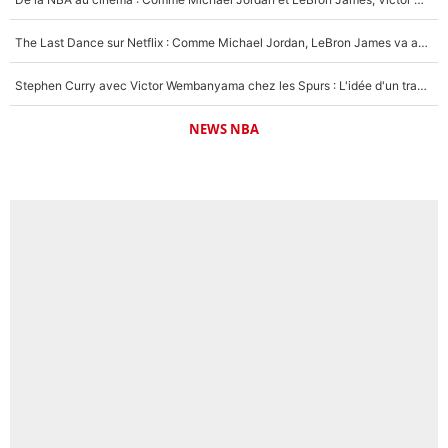
The Last Dance sur Netflix : Comme Michael Jordan, LeBron James va avoir le droit à sa série !
Stephen Curry avec Victor Wembanyama chez les Spurs : L'idée d'un trade historique est lancée en NBA !
NEWS NBA