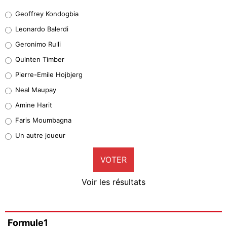
Geoffrey Kondogbia
Geoffrey Kondogbia
38%
Leonardo Balerdi
Leonardo Balerdi
Geronimo Rulli
32%
Quinten Timber
Geronimo Rulli
Pierre-Emile Hojbjerg
5%
Neal Maupay
Quinten Timber
Amine Harit
1%
Faris Moumbagna
Pierre-Emile Hojbjerg
Un autre joueur
9%
VOTER
Neal Maupay
4%
Voir les résultats
Amine Harit
3%
Faris Moumbagna
Formule1