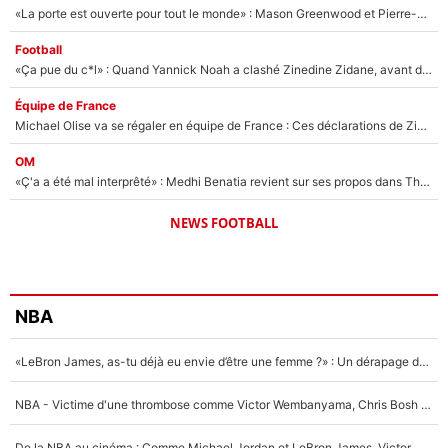
«La porte est ouverte pour tout le monde» : Mason Greenwood et Pierre-Emerick Aubameyang ont quitté l'OM, Amine Gouiri balance sur la suite du mercato et sur la réaction du vestiaire !
Football
«Ça pue du c*l» : Quand Yannick Noah a clashé Zinedine Zidane, avant de se faire recadrer par le nouveau sélectionneur de l'équipe de France !
Équipe de France
Michael Olise va se régaler en équipe de France : Ces déclarations de Zinedine Zidane qui prouvent qu'il va tout miser sur la star du Bayern Munich !
OM
«Ç'a a été mal interprêté» : Medhi Benatia revient sur ses propos dans The Bridge et précise ses conditions pour rejoindre le PSG !
NEWS FOOTBALL
NBA
«LeBron James, as-tu déjà eu envie d’être une femme ?» : Un dérapage de Donald Trump sur la superstar de la NBA refait surface
NBA - Victime d'une thrombose comme Victor Wembanyama, Chris Bosh prévient le Français des risques sur sa santé : «J’ai failli mourir sur le coup et j’ai été ramené à la vie»
De la NBA au cinéma : Comme Michael Jordan et LeBron James, Victor Wembanyama rêve d'une carrière d'acteur !