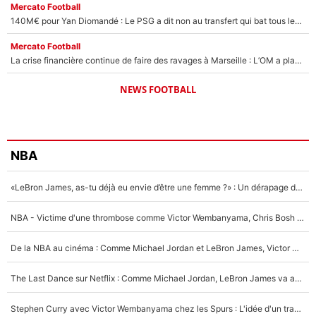
Mercato Football
140M€ pour Yan Diomandé : Le PSG a dit non au transfert qui bat tous les records sur le mercato
Mercato Football
La crise financière continue de faire des ravages à Marseille : L’OM a placé 12 joueurs sur le marché des transferts… et ça pourrait lui rapporter près de 100M€ !
NEWS FOOTBALL
NBA
«LeBron James, as-tu déjà eu envie d’être une femme ?» : Un dérapage de Donald Trump sur la superstar de la NBA refait surface
NBA - Victime d'une thrombose comme Victor Wembanyama, Chris Bosh prévient le Français des risques sur sa santé : «J’ai failli mourir sur le coup et j’ai été ramené à la vie»
De la NBA au cinéma : Comme Michael Jordan et LeBron James, Victor Wembanyama rêve d'une carrière d'acteur !
The Last Dance sur Netflix : Comme Michael Jordan, LeBron James va avoir le droit à sa série !
Stephen Curry avec Victor Wembanyama chez les Spurs : L'idée d'un trade historique est lancée en NBA !