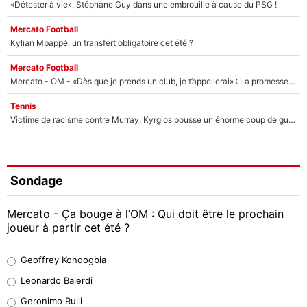
«Détester à vie», Stéphane Guy dans une embrouille à cause du PSG !
Mercato Football
Kylian Mbappé, un transfert obligatoire cet été ?
Mercato Football
Mercato - OM - «Dès que je prends un club, je t’appellerai» : La promesse de Marcelino au moment de claquer la porte
Tennis
Victime de racisme contre Murray, Kyrgios pousse un énorme coup de gueule !
Sondage
Mercato - Ça bouge à l’OM : Qui doit être le prochain
joueur à partir cet été ?
Geoffrey Kondogbia
Geoffrey Kondogbia
38%
Leonardo Balerdi
Leonardo Balerdi
Geronimo Rulli