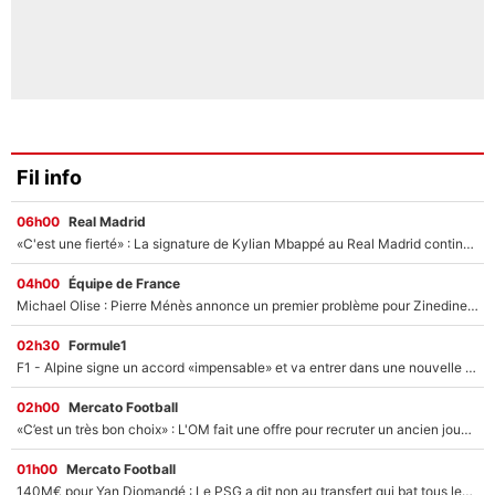
Fil info
06h00
Real Madrid
«C'est une fierté» : La signature de Kylian Mbappé au Real Madrid continue de régaler l'Espagne
04h00
Équipe de France
Michael Olise : Pierre Ménès annonce un premier problème pour Zinedine Zidane en équipe de France
02h30
Formule1
F1 - Alpine signe un accord «impensable» et va entrer dans une nouvelle dimension : Grande nouvelle pour Pierre Gasly !
02h00
Mercato Football
«C’est un très bon choix» : L'OM fait une offre pour recruter un ancien joueur du PSG... et c'est validé dans l'After Foot !
01h00
Mercato Football
140M€ pour Yan Diomandé : Le PSG a dit non au transfert qui bat tous les records sur le mercato