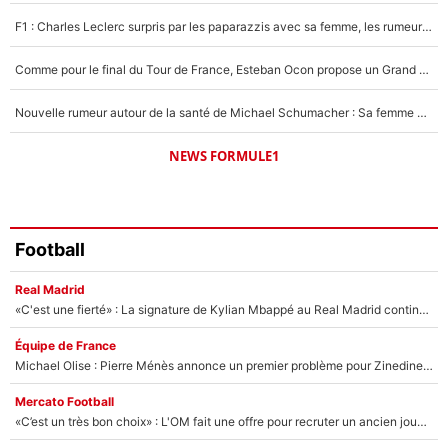
1545 personnes ont participé aux votes.
F1 : Charles Leclerc surpris par les paparazzis avec sa femme, les rumeurs étaient vraies !
Comme pour le final du Tour de France, Esteban Ocon propose un Grand Prix de Formule 1 à Paris : «Autour de l’Arc de Triomphe, ce serait génial» !
Nouvelle rumeur autour de la santé de Michael Schumacher : Sa femme Corinna sort du silence
NEWS FORMULE1
Football
Real Madrid
«C'est une fierté» : La signature de Kylian Mbappé au Real Madrid continue de régaler l'Espagne
Équipe de France
Michael Olise : Pierre Ménès annonce un premier problème pour Zinedine Zidane en équipe de France
Mercato Football
«C’est un très bon choix» : L'OM fait une offre pour recruter un ancien joueur du PSG... et c'est validé dans l'After Foot !