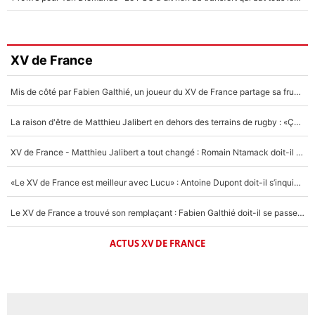
XV de France
Mis de côté par Fabien Galthié, un joueur du XV de France partage sa frustration : «ils ne me l’ont pas dit tout de suite»
La raison d'être de Matthieu Jalibert en dehors des terrains de rugby : «Ça m'atteint autant que si tu touches à un membre de ma famille»
XV de France - Matthieu Jalibert a tout changé : Romain Ntamack doit-il s’inquiéter pour sa place à un an de la Coupe du monde ?
«Le XV de France est meilleur avec Lucu» : Antoine Dupont doit-il s’inquiéter pour sa place ?
Le XV de France a trouvé son remplaçant : Fabien Galthié doit-il se passer d'Antoine Dupont ?
ACTUS XV DE FRANCE