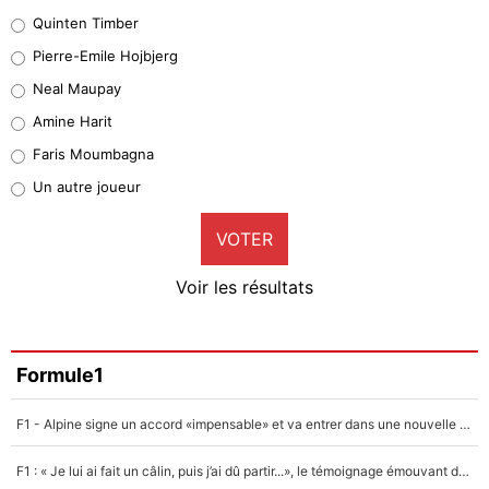
32%
Quinten Timber
Geronimo Rulli
Pierre-Emile Hojbjerg
5%
Neal Maupay
Quinten Timber
Amine Harit
1%
Faris Moumbagna
Pierre-Emile Hojbjerg
Un autre joueur
9%
VOTER
Neal Maupay
4%
Voir les résultats
Amine Harit
3%
Faris Moumbagna
Formule1
5%
F1 - Alpine signe un accord «impensable» et va entrer dans une nouvelle dimension : Grande nouvelle pour Pierre Gasly !
Un autre joueur
5%
F1 : « Je lui ai fait un câlin, puis j’ai dû partir...», le témoignage émouvant de Max Verstappen sur sa fille