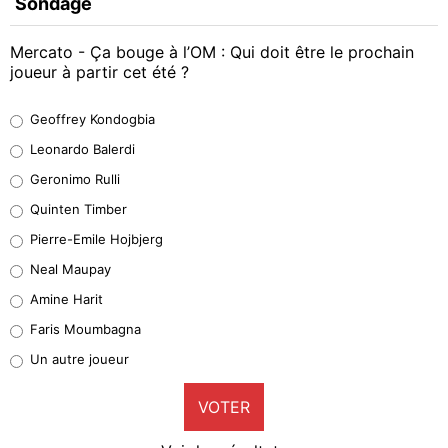
Sondage
Mercato - Ça bouge à l’OM : Qui doit être le prochain
joueur à partir cet été ?
Geoffrey Kondogbia
Geoffrey Kondogbia
38%
Leonardo Balerdi
Leonardo Balerdi
Geronimo Rulli
32%
Quinten Timber
Geronimo Rulli
Pierre-Emile Hojbjerg
4%
Neal Maupay
Quinten Timber
Amine Harit
1%
Faris Moumbagna
Pierre-Emile Hojbjerg
Un autre joueur
9%
VOTER
Neal Maupay
4%