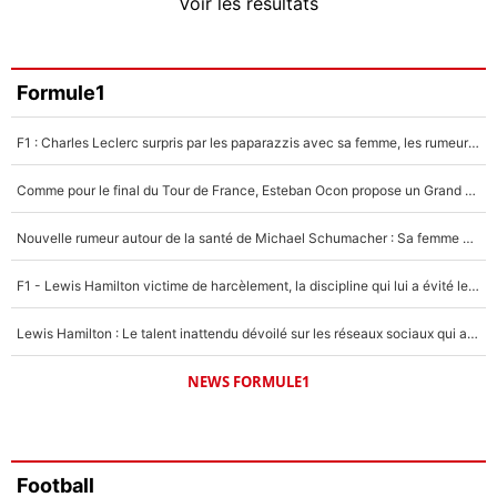
Voir les résultats
Amine Harit
3%
Faris Moumbagna
Formule1
4%
F1 : Charles Leclerc surpris par les paparazzis avec sa femme, les rumeurs étaient vraies !
Un autre joueur
5%
Comme pour le final du Tour de France, Esteban Ocon propose un Grand Prix de Formule 1 à Paris : «Autour de l’Arc de Triomphe, ce serait génial» !
1468 personnes ont participé aux votes.
Nouvelle rumeur autour de la santé de Michael Schumacher : Sa femme Corinna sort du silence
F1 - Lewis Hamilton victime de harcèlement, la discipline qui lui a évité le pire : «J'aurais probablement mal tourné»
Lewis Hamilton : Le talent inattendu dévoilé sur les réseaux sociaux qui a impressionné Kim Kardashian pendant leurs vacances en amoureux !
NEWS FORMULE1
Football