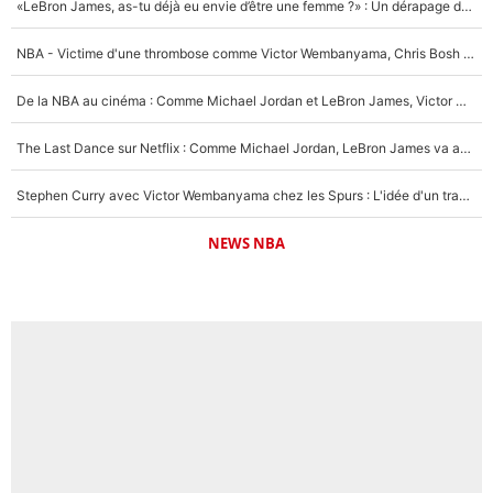
«LeBron James, as-tu déjà eu envie d’être une femme ?» : Un dérapage de Donald Trump sur la superstar de la NBA refait surface
NBA - Victime d'une thrombose comme Victor Wembanyama, Chris Bosh prévient le Français des risques sur sa santé : «J’ai failli mourir sur le coup et j’ai été ramené à la vie»
De la NBA au cinéma : Comme Michael Jordan et LeBron James, Victor Wembanyama rêve d'une carrière d'acteur !
The Last Dance sur Netflix : Comme Michael Jordan, LeBron James va avoir le droit à sa série !
Stephen Curry avec Victor Wembanyama chez les Spurs : L'idée d'un trade historique est lancée en NBA !
NEWS NBA