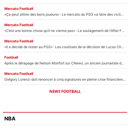
Mercato Football
«Ça peut attirer des bons joueurs» : Le mercato du PSG va faire des victimes dans l'effectif de Luis Enrique ?
Mercato Football
«C’est une bonne chose qu’il ne vienne pas» : Le soulagement de l'After Foot après le transfert avorté de Yan Diomandé au PSG
Mercato Football
«Il a décidé de rester au PSG» : Les coulisses de la décision de Lucas Chevalier pour son transfert
Football
Après le dérapage de Nelson Monfort sur CNews, un ancien journaliste de France Télévisions relance la polémique sur les incendies en Gironde
Mercato Football
Grégory Lorenzi doit renoncer à cinq signatures en pleine crise financière : L’IA propose sept noms à l’OM pour un mercato réussi... à seulement 5M€ !
NEWS FOOTBALL
NBA