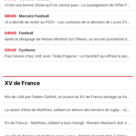
«C’est une bonne chose qu’il ne vienne pas» : Le soulagement de l'After Foot après le transfert avorté de Yan Diomandé au PSG
06h00
Mercato Football
«Il a décidé de rester au PSG» : Les coulisses de la décision de Lucas Chevalier pour son transfert
04h00
Football
Après le dérapage de Nelson Monfort sur CNews, un ancien journaliste de France Télévisions relance la polémique sur les incendies en Gironde
02h30
Cyclisme
Paul Seixas chez UAE avec Tadej Pogacar : Le transfert qui effraie le peloton, «c’est la pire des choses qui puisse arriver»
XV de France
Mis de côté par Fabien Galthié, un joueur du XV de France partage sa frustration : «ils ne me l’ont pas dit tout de suite»
La raison d'être de Matthieu Jalibert en dehors des terrains de rugby : «Ça m'atteint autant que si tu touches à un membre de ma famille»
XV de France - Matthieu Jalibert a tout changé : Romain Ntamack doit-il s’inquiéter pour sa place à un an de la Coupe du monde ?
«Le XV de France est meilleur avec Lucu» : Antoine Dupont doit-il s’inquiéter pour sa place ?