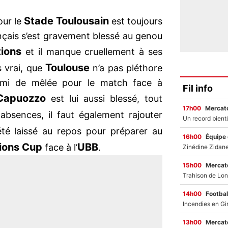
Stade Toulousain
our le
est toujours
nçais s’est gravement blessé au genou
tions
et il manque cruellement à ses
Toulouse
s vrai, que
n’a pas pléthore
emi de mêlée pour le match face à
Fil info
Capuozzo
est lui aussi blessé, tout
17h00
Mercato
absences, il faut également rajouter
été laissé au repos pour préparer au
16h00
Équipe
ons Cup
UBB
face à l’
.
15h00
Mercato
14h00
Footbal
13h00
Mercato