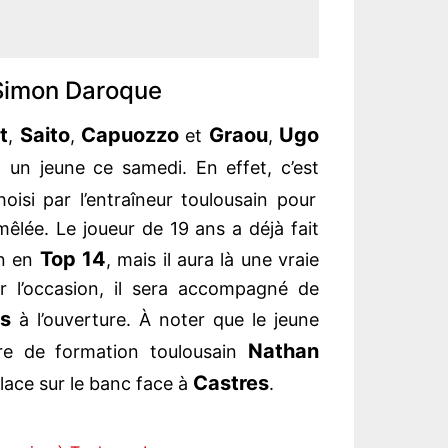
 Simon Daroque
t
Saito
Capuozzo
Graou
Ugo
,
,
et
,
un jeune ce samedi. En effet, c’est
oisi par l’entraîneur toulousain pour
êlée. Le joueur de 19 ans a déjà fait
Top 14
on en
, mais il aura là une vraie
r l’occasion, il sera accompagné de
s
à l’ouverture. À noter que le jeune
Nathan
re de formation toulousain
Castres
place sur le banc face à
.