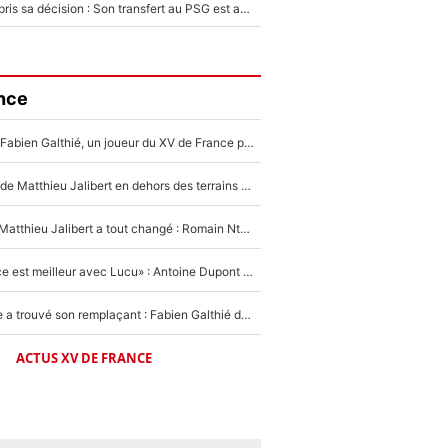
Ferran Torres a pris sa décision : Son transfert au PSG est annoncé en Espagne !
nce
Mis de côté par Fabien Galthié, un joueur du XV de France partage sa frustration : «ils ne me l’ont pas dit tout de suite»
La raison d'être de Matthieu Jalibert en dehors des terrains de rugby : «Ça m'atteint autant que si tu touches à un membre de ma famille»
XV de France - Matthieu Jalibert a tout changé : Romain Ntamack doit-il s’inquiéter pour sa place à un an de la Coupe du monde ?
«Le XV de France est meilleur avec Lucu» : Antoine Dupont doit-il s’inquiéter pour sa place ?
Le XV de France a trouvé son remplaçant : Fabien Galthié doit-il se passer d'Antoine Dupont ?
ACTUS XV DE FRANCE