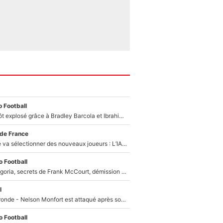
 Football
Un record bientôt explosé grâce à Bradley Barcola et Ibrahim Mbaye : Le PSG sur le point de réaliser un mercato historique ?
 de France
Zinédine Zidane va sélectionner des nouveaux joueurs : L’IA dévoile les 5 cracks qui pourraient rapidement le rejoindre en équipe de France !
 Football
Trahison de Longoria, secrets de Frank McCourt, démission de Roberto De Zerbi : Medhi Benatia se lâche sur son départ de l'OM et fait d'importantes révélations
l
Incendies en Gironde - Nelson Monfort est attaqué après son dérapage sur CNews : «Et lui, il prend combien pour parler dans un studio climatisé?»
 Football