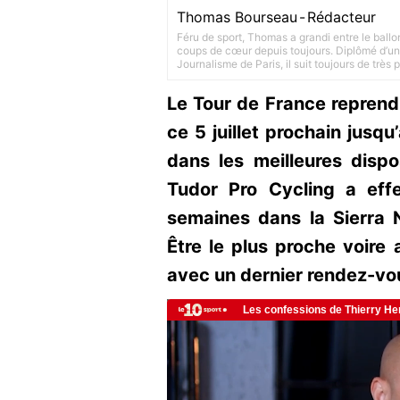
Thomas Bourseau
-
Rédacteur
Féru de sport, Thomas a grandi entre le ballo
coups de cœur depuis toujours. Diplômé d’un 
Journalisme de Paris, il suit toujours de très
Le Tour de France reprendr
ce 5 juillet prochain jusqu’a
dans les meilleures dispo
Tudor Pro Cycling a eff
semaines dans la Sierra 
Être le plus proche voire
avec un dernier rendez-vo