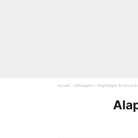
Accueil
Omnisport
Alaphilippe, le rencard d
Alap