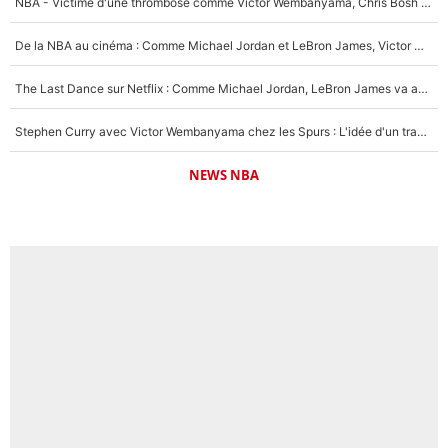
NBA - Victime d'une thrombose comme Victor Wembanyama, Chris Bosh prévient le Français des risques sur sa santé : «J’ai failli mourir sur le coup et j’ai été ramené à la vie»
De la NBA au cinéma : Comme Michael Jordan et LeBron James, Victor Wembanyama rêve d'une carrière d'acteur !
The Last Dance sur Netflix : Comme Michael Jordan, LeBron James va avoir le droit à sa série !
Stephen Curry avec Victor Wembanyama chez les Spurs : L'idée d'un trade historique est lancée en NBA !
NEWS NBA