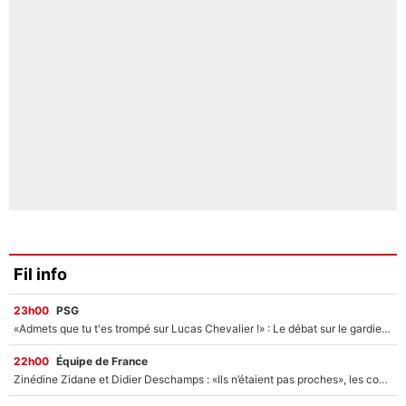
Fil info
23h00
PSG
«Admets que tu t'es trompé sur Lucas Chevalier !» : Le débat sur le gardien du PSG vire au clash à l'After Foot
22h00
Équipe de France
Zinédine Zidane et Didier Deschamps : «Ils n’étaient pas proches», les confidences d’un membre de l’équipe de France 1998 sur leur relation spéciale