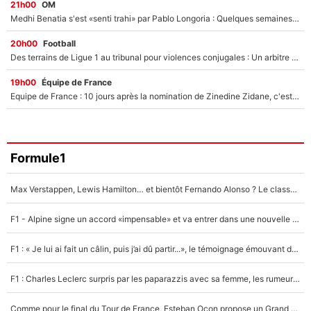
21h00
OM
Medhi Benatia s'est «senti trahi» par Pablo Longoria : Quelques semaines après son départ, l'ancien directeur de football de l'OM règle ses comptes
20h00
Football
Des terrains de Ligue 1 au tribunal pour violences conjugales : Un arbitre français encourt une peine de 18 mois de prison !
19h00
Équipe de France
Equipe de France : 10 jours après la nomination de Zinedine Zidane, c'est au tour de son fils de prendre un nouveau départ !
Formule1
Max Verstappen, Lewis Hamilton… et bientôt Fernando Alonso ? Le classement des pilotes les mieux payés en Formule 1 risque de changer !
F1 - Alpine signe un accord «impensable» et va entrer dans une nouvelle dimension : Grande nouvelle pour Pierre Gasly !
F1 : « Je lui ai fait un câlin, puis j’ai dû partir...», le témoignage émouvant de Max Verstappen sur sa fille
F1 : Charles Leclerc surpris par les paparazzis avec sa femme, les rumeurs étaient vraies !
Comme pour le final du Tour de France, Esteban Ocon propose un Grand Prix de Formule 1 à Paris : «Autour de l’Arc de Triomphe, ce serait génial» !