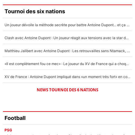
Faris Moumbagna
Tournoi des six nations
4%
Un joueur dévoile la méthode secrète pour battre Antoine Dupont... et ça marche !
Un autre joueur
5%
Clash avec Antoine Dupont : Un joueur réagit aux tensions avec la star du XV de France !
1618 personnes ont participé aux votes.
Matthieu Jalibert avec Antoine Dupont : Les retrouvailles sans Ntamack, «il y a eu des discussions»
«Il est complètement fou ce mec» : Le joueur du XV de France qui a choqué Matthieu Jalibert !
XV de France : Antoine Dupont impliqué dans «un moment très fort» en coulisses
NEWS TOURNOI DES 6 NATIONS
Football
PSG