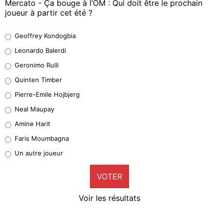
Mercato - Ça bouge à l’OM : Qui doit être le prochain
joueur à partir cet été ?
Geoffrey Kondogbia
Geoffrey Kondogbia
38%
Leonardo Balerdi
Leonardo Balerdi
Geronimo Rulli
32%
Quinten Timber
Geronimo Rulli
Pierre-Emile Hojbjerg
5%
Neal Maupay
Quinten Timber
Amine Harit
1%
Faris Moumbagna
Pierre-Emile Hojbjerg
Un autre joueur
9%
VOTER
Neal Maupay
4%
Voir les résultats
Amine Harit
3%