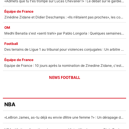
«Admets que tu t'es trompé sur Lucas Chevalier !» : Le débat sur le gardien du PSG vire au clash à l'After Foot
Équipe de France
Zinédine Zidane et Didier Deschamps : «Ils n’étaient pas proches», les confidences d’un membre de l’équipe de France 1998 sur leur relation spéciale
OM
Medhi Benatia s'est «senti trahi» par Pablo Longoria : Quelques semaines après son départ, l'ancien directeur de football de l'OM règle ses comptes
Football
Des terrains de Ligue 1 au tribunal pour violences conjugales : Un arbitre français encourt une peine de 18 mois de prison !
Équipe de France
Equipe de France : 10 jours après la nomination de Zinedine Zidane, c'est au tour de son fils de prendre un nouveau départ !
NEWS FOOTBALL
NBA
«LeBron James, as-tu déjà eu envie d’être une femme ?» : Un dérapage de Donald Trump sur la superstar de la NBA refait surface