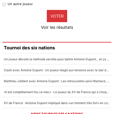
Pierre-Emile Hojbjerg
Un autre joueur
9%
VOTER
Neal Maupay
4%
Voir les résultats
Amine Harit
3%
Faris Moumbagna
Tournoi des six nations
4%
Un joueur dévoile la méthode secrète pour battre Antoine Dupont... et ça marche !
Un autre joueur
5%
Clash avec Antoine Dupont : Un joueur réagit aux tensions avec la star du XV de France !
1644 personnes ont participé aux votes.
Matthieu Jalibert avec Antoine Dupont : Les retrouvailles sans Ntamack, «il y a eu des discussions»
«Il est complètement fou ce mec» : Le joueur du XV de France qui a choqué Matthieu Jalibert !
XV de France : Antoine Dupont impliqué dans «un moment très fort» en coulisses
NEWS TOURNOI DES 6 NATIONS