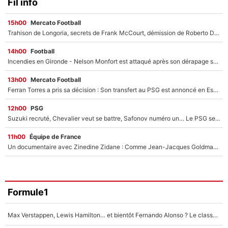
Fil info
15h00
Mercato Football
Trahison de Longoria, secrets de Frank McCourt, démission de Roberto De Zerbi : Medhi Benatia se lâche sur départ de l'OM et fait d'importantes révélations
14h00
Football
Incendies en Gironde - Nelson Monfort est attaqué après son dérapage sur CNews : «Et lui, il prend combien pour parler dans un studio climatisé?»
13h00
Mercato Football
Ferran Torres a pris sa décision : Son transfert au PSG est annoncé en Espagne !
12h00
PSG
Suzuki recruté, Chevalier veut se battre, Safonov numéro un… Le PSG se lance encore dans un gros chantier pour le poste de gardien de but
11h00
Équipe de France
Un documentaire avec Zinedine Zidane : Comme Jean-Jacques Goldman et Mylène Farmer, le nouveau sélectionneur de l'équipe de France a recalé une journaliste très connue
Formule1
Max Verstappen, Lewis Hamilton… et bientôt Fernando Alonso ? Le classement des pilotes les mieux payés en Formule 1 risque de changer !