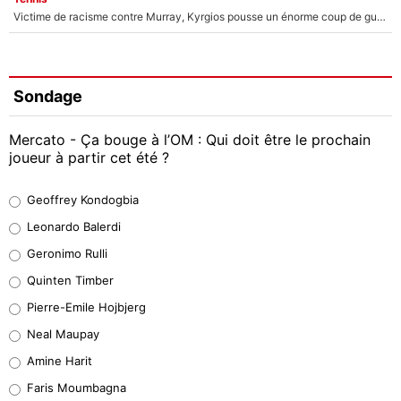
Victime de racisme contre Murray, Kyrgios pousse un énorme coup de gueule !
Sondage
Mercato - Ça bouge à l’OM : Qui doit être le prochain
joueur à partir cet été ?
Geoffrey Kondogbia
Geoffrey Kondogbia
38%
Leonardo Balerdi
Leonardo Balerdi
Geronimo Rulli
32%
Quinten Timber
Geronimo Rulli
Pierre-Emile Hojbjerg
5%
Neal Maupay
Quinten Timber
Amine Harit
1%
Faris Moumbagna