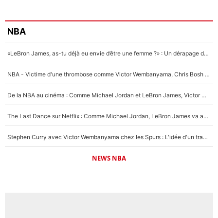
NBA
«LeBron James, as-tu déjà eu envie d’être une femme ?» : Un dérapage de Donald Trump sur la superstar de la NBA refait surface
NBA - Victime d'une thrombose comme Victor Wembanyama, Chris Bosh prévient le Français des risques sur sa santé : «J’ai failli mourir sur le coup et j’ai été ramené à la vie»
De la NBA au cinéma : Comme Michael Jordan et LeBron James, Victor Wembanyama rêve d'une carrière d'acteur !
The Last Dance sur Netflix : Comme Michael Jordan, LeBron James va avoir le droit à sa série !
Stephen Curry avec Victor Wembanyama chez les Spurs : L'idée d'un trade historique est lancée en NBA !
NEWS NBA