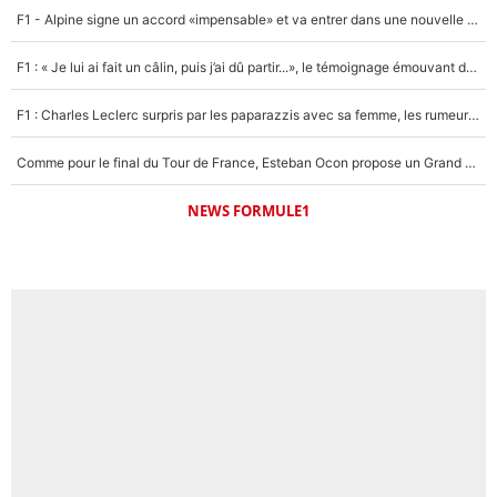
F1 - Alpine signe un accord «impensable» et va entrer dans une nouvelle dimension : Grande nouvelle pour Pierre Gasly !
F1 : « Je lui ai fait un câlin, puis j’ai dû partir...», le témoignage émouvant de Max Verstappen sur sa fille
F1 : Charles Leclerc surpris par les paparazzis avec sa femme, les rumeurs étaient vraies !
Comme pour le final du Tour de France, Esteban Ocon propose un Grand Prix de Formule 1 à Paris : «Autour de l’Arc de Triomphe, ce serait génial» !
NEWS FORMULE1