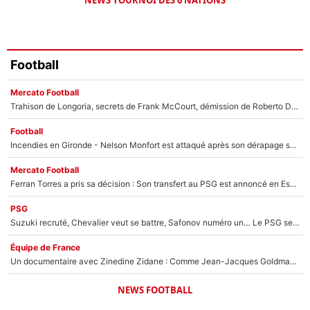
Football
Mercato Football
Trahison de Longoria, secrets de Frank McCourt, démission de Roberto De Zerbi : Medhi Benatia se lâche sur départ de l'OM et fait d'importantes révélations
Football
Incendies en Gironde - Nelson Monfort est attaqué après son dérapage sur CNews : «Et lui, il prend combien pour parler dans un studio climatisé?»
Mercato Football
Ferran Torres a pris sa décision : Son transfert au PSG est annoncé en Espagne !
PSG
Suzuki recruté, Chevalier veut se battre, Safonov numéro un… Le PSG se lance encore dans un gros chantier pour le poste de gardien de but
Équipe de France
Un documentaire avec Zinedine Zidane : Comme Jean-Jacques Goldman et Mylène Farmer, le nouveau sélectionneur de l'équipe de France a recalé une journaliste très connue
NEWS FOOTBALL