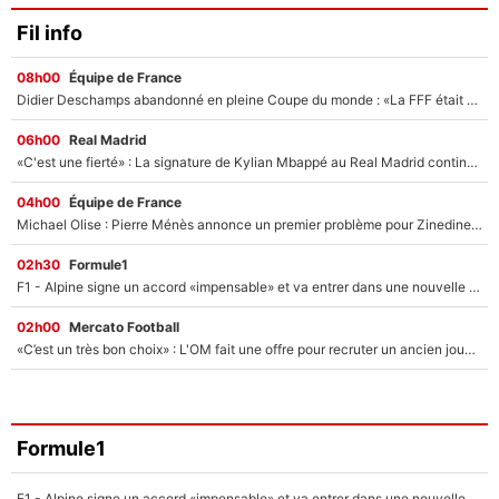
Fil info
08h00
Équipe de France
Didier Deschamps abandonné en pleine Coupe du monde : «La FFF était déjà passée à Zinedine Zidane»
06h00
Real Madrid
«C'est une fierté» : La signature de Kylian Mbappé au Real Madrid continue de régaler l'Espagne
04h00
Équipe de France
Michael Olise : Pierre Ménès annonce un premier problème pour Zinedine Zidane en équipe de France
02h30
Formule1
F1 - Alpine signe un accord «impensable» et va entrer dans une nouvelle dimension : Grande nouvelle pour Pierre Gasly !
02h00
Mercato Football
«C’est un très bon choix» : L'OM fait une offre pour recruter un ancien joueur du PSG... et c'est validé dans l'After Foot !
Formule1
F1 - Alpine signe un accord «impensable» et va entrer dans une nouvelle dimension : Grande nouvelle pour Pierre Gasly !