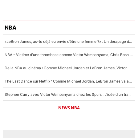
NBA
«LeBron James, as-tu déjà eu envie d’être une femme ?» : Un dérapage de Donald Trump sur la superstar de la NBA refait surface
NBA - Victime d'une thrombose comme Victor Wembanyama, Chris Bosh prévient le Français des risques sur sa santé : «J’ai failli mourir sur le coup et j’ai été ramené à la vie»
De la NBA au cinéma : Comme Michael Jordan et LeBron James, Victor Wembanyama rêve d'une carrière d'acteur !
The Last Dance sur Netflix : Comme Michael Jordan, LeBron James va avoir le droit à sa série !
Stephen Curry avec Victor Wembanyama chez les Spurs : L'idée d'un trade historique est lancée en NBA !
NEWS NBA