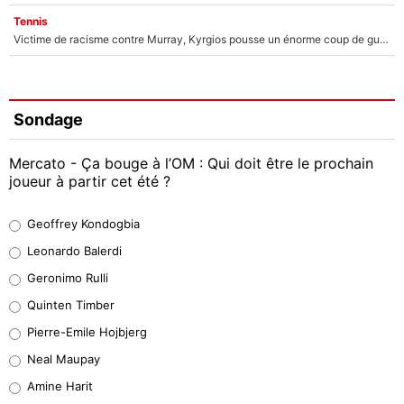
Tennis
Victime de racisme contre Murray, Kyrgios pousse un énorme coup de gueule !
Sondage
Mercato - Ça bouge à l’OM : Qui doit être le prochain
joueur à partir cet été ?
Geoffrey Kondogbia
Geoffrey Kondogbia
38%
Leonardo Balerdi
Leonardo Balerdi
Geronimo Rulli
32%
Quinten Timber
Geronimo Rulli
Pierre-Emile Hojbjerg
5%
Neal Maupay
Quinten Timber
Amine Harit
1%