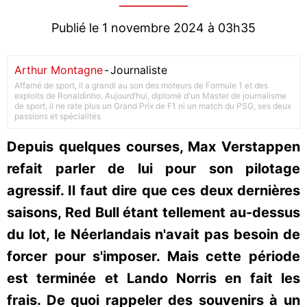
Publié le 1 novembre 2024 à 03h35
Arthur Montagne
-
Journaliste
Affamé de sport, il a grandi au son des moteurs de Formule 1 et des
exploits de Ronaldinho. Aujourd’hui, diplomé d'un Master de journalisme
de sport, il ne rate plus un Grand Prix de F1 ni un match du PSG, ses deux
passions et spécialités
Depuis quelques courses, Max Verstappen
refait parler de lui pour son pilotage
agressif. Il faut dire que ces deux dernières
saisons, Red Bull étant tellement au-dessus
du lot, le Néerlandais n'avait pas besoin de
forcer pour s'imposer. Mais cette période
est terminée et Lando Norris en fait les
frais. De quoi rappeler des souvenirs à un