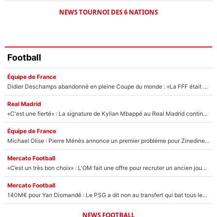
NEWS TOURNOI DES 6 NATIONS
Football
Équipe de France
Didier Deschamps abandonné en pleine Coupe du monde : «La FFF était déjà passée à Zinedine Zidane»
Real Madrid
«C'est une fierté» : La signature de Kylian Mbappé au Real Madrid continue de régaler l'Espagne
Équipe de France
Michael Olise : Pierre Ménès annonce un premier problème pour Zinedine Zidane en équipe de France
Mercato Football
«C’est un très bon choix» : L'OM fait une offre pour recruter un ancien joueur du PSG... et c'est validé dans l'After Foot !
Mercato Football
140M€ pour Yan Diomandé : Le PSG a dit non au transfert qui bat tous les records sur le mercato
NEWS FOOTBALL