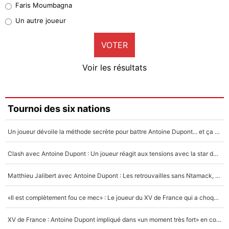
Faris Moumbagna
Pierre-Emile Hojbjerg
Un autre joueur
9%
VOTER
Neal Maupay
4%
Voir les résultats
Amine Harit
3%
Faris Moumbagna
Tournoi des six nations
5%
Un joueur dévoile la méthode secrète pour battre Antoine Dupont... et ça marche !
Un autre joueur
5%
Clash avec Antoine Dupont : Un joueur réagit aux tensions avec la star du XV de France !
1550 personnes ont participé aux votes.
Matthieu Jalibert avec Antoine Dupont : Les retrouvailles sans Ntamack, «il y a eu des discussions»
«Il est complètement fou ce mec» : Le joueur du XV de France qui a choqué Matthieu Jalibert !
XV de France : Antoine Dupont impliqué dans «un moment très fort» en coulisses