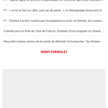
F1 : « Je lui ai fait un câlin, puis j’ai dû partir...», le témoignage émouvant de Max Verstappen sur sa fille
F1 : Charles Leclerc surpris par les paparazzis avec sa femme, les rumeurs étaient vraies !
Comme pour le final du Tour de France, Esteban Ocon propose un Grand Prix de Formule 1 à Paris : «Autour de l’Arc de Triomphe, ce serait génial» !
Nouvelle rumeur autour de la santé de Michael Schumacher : Sa femme Corinna sort du silence
NEWS FORMULE1