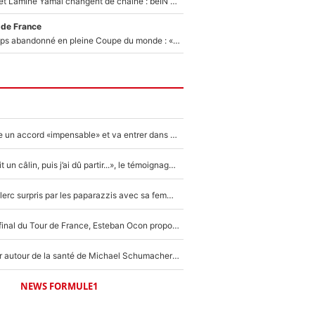
Kylian Mbappé et Lamine Yamal changent de chaîne : beIN SPORTS ne digère pas cette décision historique et prédit un fiasco pour la Liga
 de France
Didier Deschamps abandonné en pleine Coupe du monde : «La FFF était déjà passée à Zinedine Zidane»
F1 - Alpine signe un accord «impensable» et va entrer dans une nouvelle dimension : Grande nouvelle pour Pierre Gasly !
F1 : « Je lui ai fait un câlin, puis j’ai dû partir...», le témoignage émouvant de Max Verstappen sur sa fille
F1 : Charles Leclerc surpris par les paparazzis avec sa femme, les rumeurs étaient vraies !
Comme pour le final du Tour de France, Esteban Ocon propose un Grand Prix de Formule 1 à Paris : «Autour de l’Arc de Triomphe, ce serait génial» !
Nouvelle rumeur autour de la santé de Michael Schumacher : Sa femme Corinna sort du silence
NEWS FORMULE1