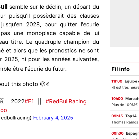
ull
semble sur le déclin, un départ du
ur puisqu'il possèderait des clauses
jusqu'en 2028, pour quitter l'écurie
e pas une monoplace capable de lui
eau titre. Le quadruple champion du
é et alors que les pronostics ne sont
r 2025, ni pour les années suivantes,
le être l'écurie du futur.
Fil info
11h00
Équipe 
bout this photo 😍🤌
10h00
Mercato
🇦 2022
#F1
||
#RedBullRacing
woo
09h15
Top14
redbullracing)
February 4, 2025
09h00
Espag