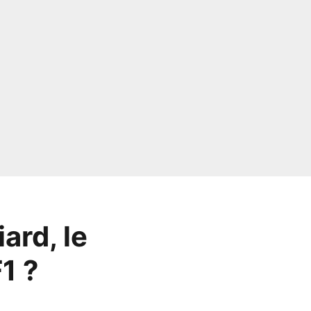
iard, le
F1 ?