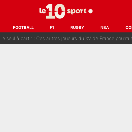
tient» : Les révélations de la famille Zidane sur sa prise de p
oici les recrues espérées par Bruno Genesio et Grégory Loren
FOOTBALL
F1
RUGBY
NBA
CO
tir : Ces autres joueurs du XV de France pourraient aussi quitter le Stade Toulous
changent de chaîne : beIN SPORTS ne digère pas cette décision histor
é en pleine Coupe du monde : «La FFF était déjà passée à