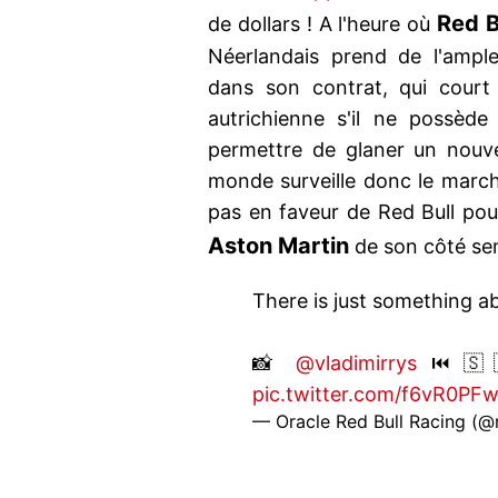
Red B
de dollars ! A l'heure où
Néerlandais prend de l'ample
dans son contrat, qui court 
autrichienne s'il ne possèd
permettre de glaner un nouv
monde surveille donc le march
pas en faveur de Red Bull pou
Aston Martin
de son côté semb
There is just something a
📸
@vladimirrys
⏮️ 🇸
pic.twitter.com/f6vR0PF
— Oracle Red Bull Racing (@