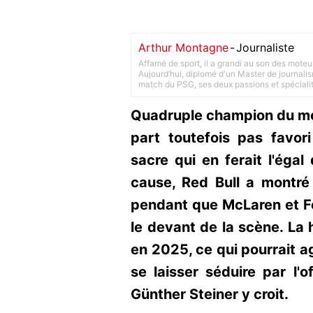
Arthur Montagne
-
Journaliste
Affamé de sport, il a grandi au son des moteu
Aujourd’hui, diplomé d'un Master de journalism
match du PSG, ses deux passions et spéciali
Quadruple champion du mo
part toutefois pas favor
sacre qui en ferait l'éga
cause, Red Bull a montré
pendant que McLaren et Fe
le devant de la scène. La 
en 2025, ce qui pourrait a
se laisser séduire par l'o
Günther Steiner y croit.