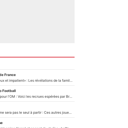
de France
«Il est très heureux et impatient» : Les révélations de la famille Zidane sur sa prise de pouvoir en équipe de France !
 Football
Plus de 100M€ pour l'OM : Voici les recrues espérées par Bruno Genesio et Grégory Lorenzi après l’opération dégraissage
Thomas Ramos ne sera pas le seul à partir : Ces autres joueurs du XV de France pourraient aussi quitter le Stade Toulousain, un club de Top 14 est déjà sur les rangs
ne