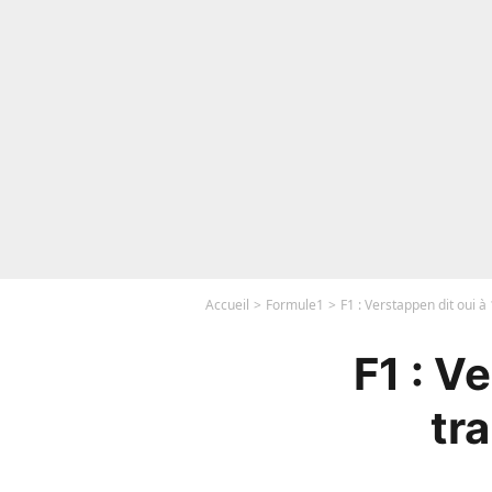
Accueil
Formule1
F1 : Verstappen dit oui à 1
F1 : Ve
tra