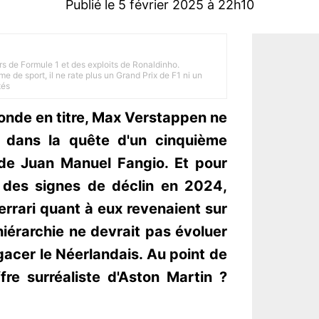
Publié le 5 février 2025 à 22h10
rs de Formule 1 et des exploits de Ronaldinho.
e de sport, il ne rate plus un Grand Prix de F1 ni un
tés
nde en titre, Max Verstappen ne
i dans la quête d'un cinquième
l de Juan Manuel Fangio. Et pour
 des signes de déclin en 2024,
rrari quant à eux revenaient sur
hiérarchie ne devrait pas évoluer
gacer le Néerlandais. Au point de
ffre surréaliste d'Aston Martin ?