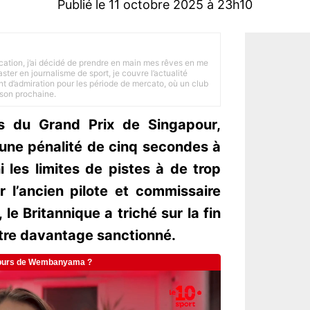
Publié le 11 octobre 2025 à 23h10
tion, j’ai décidé de prendre en main mes rêves en me
ster en journalisme de sport, je couvre l’actualité
ant d’admiration pour les période de mercato, où un club
ison prochaine.
rs du Grand Prix de Singapour,
une pénalité de cinq secondes à
i les limites de pistes à de trop
 l’ancien pilote et commissaire
e Britannique a triché sur la fin
 être davantage sanctionné.