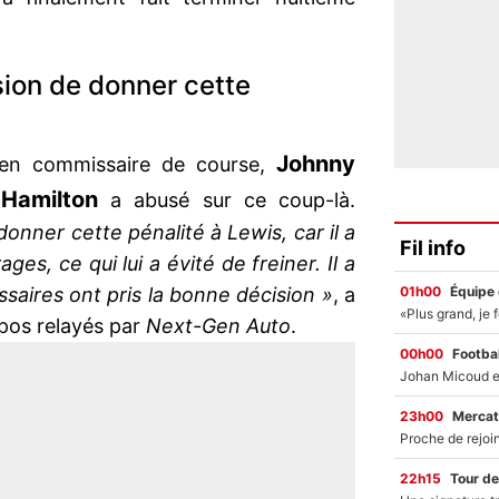
sion de donner cette
Johnny
cien commissaire de course,
Hamilton
a abusé sur ce coup-là.
donner cette pénalité à Lewis, car il a
Fil info
ges, ce qui lui a évité de freiner. Il a
01h00
Équipe
ssaires ont pris la bonne décision »
, a
opos relayés par
Next-Gen Auto
.
00h00
Footbal
23h00
Mercat
22h15
Tour de