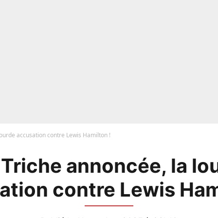
 lourde accusation contre Lewis Hamilton !
: Triche annoncée, la lo
ation contre Lewis Hami