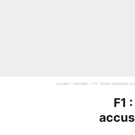
Accueil
Formule1
F1 : Triche annoncée, la
F1 
accus