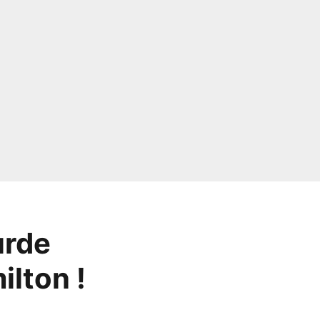
urde
lton !