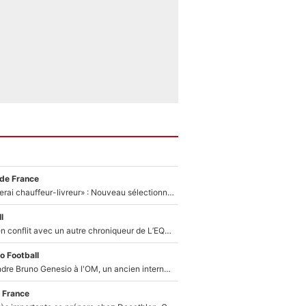
 de France
«Plus grand, je ferai chauffeur-livreur» : Nouveau sélectionneur des Bleus, Zinédine Zidane s’était imaginé un avenir très différent lorsqu'il était enfant
l
Johan Micoud en conflit avec un autre chroniqueur de L’EQUIPE du Soir : «Pendant un moment, je ne les ai pas remis ensemble dans l'émission»
o Football
Proche de rejoindre Bruno Genesio à l'OM, un ancien international français va finalement débarquer... sur RMC !
 France