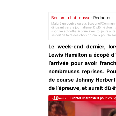
Benjamin Labrousse
-
Rédacteur
Malgré un double cursus Espagnol/Communica
dirigeant vers le journalisme. Diplômé d’un ma
sportive et footballistique avec toujours aut
se doit de faire des choix cruciaux pour la sa
Le week-end dernier, lo
Lewis Hamilton a écopé d’
l’arrivée pour avoir franch
nombreuses reprises. Pour
de course Johnny Herbert, l
de l’épreuve, et aurait dû