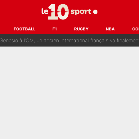
reur» : Nouveau sélectionneur des Bleus, Zinédine Zidane s’était imaginé un av
 autre chroniqueur de L’EQUIPE du Soir : «Pendant un moment, je ne les 
FOOTBALL
F1
RUGBY
NBA
CO
enesio à l'OM, un ancien international français va finalemen
te se prépare chez Decathlon-CMA CGM pour aider Paul Seixas
e changer des choses» : Les premiers changements de Zinedine Zidan