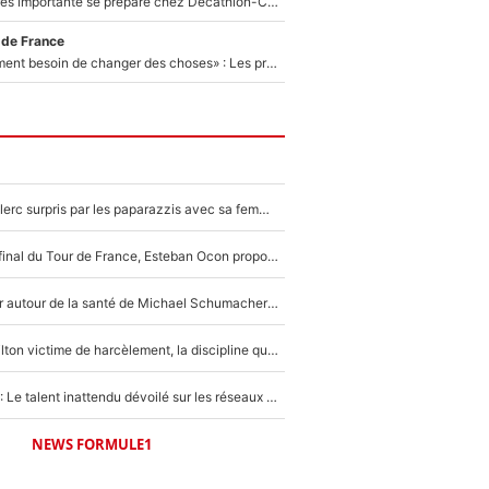
Une signature très importante se prépare chez Decathlon-CMA CGM pour aider Paul Seixas à gagner le Tour de France 2027
 de France
«Il y a probablement besoin de changer des choses» : Les premiers changements de Zinedine Zidane en équipe de France sont révélés ?
F1 : Charles Leclerc surpris par les paparazzis avec sa femme, les rumeurs étaient vraies !
Comme pour le final du Tour de France, Esteban Ocon propose un Grand Prix de Formule 1 à Paris : «Autour de l’Arc de Triomphe, ce serait génial» !
Nouvelle rumeur autour de la santé de Michael Schumacher : Sa femme Corinna sort du silence
F1 - Lewis Hamilton victime de harcèlement, la discipline qui lui a évité le pire : «J'aurais probablement mal tourné»
Lewis Hamilton : Le talent inattendu dévoilé sur les réseaux sociaux qui a impressionné Kim Kardashian pendant leurs vacances en amoureux !
NEWS FORMULE1