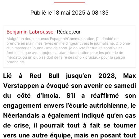
Publié le 18 mai 2025 à 08h35
Benjamin Labrousse
-
Rédacteur
Malgré un double cursus Espagnol/Communication, j’ai décidé de
prendre en main mes rêves en me dirigeant vers le journalisme. Diplômé
d’un master en journalisme de sport, je couvre l’actualité sportive et
footballistique avec toujours autant d’admiration pour les période de
mercato, où un club se doit de faire des choix cruciaux pour la saison
prochaine.
Lié à Red Bull jusqu’en 2028, Max
Verstappen a évoqué son avenir ce samedi
du côté d’Imola. S’il a réaffirmé son
engagement envers l’écurie autrichienne, le
Néerlandais a également indiqué qu’en cas
de crise, il pourrait tout à fait se tourner
vers une autre équipe, mais en posant tout