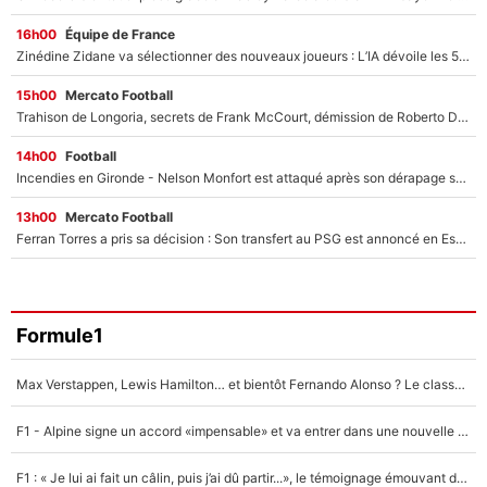
16h00
Équipe de France
Zinédine Zidane va sélectionner des nouveaux joueurs : L’IA dévoile les 5 cracks qui pourraient rapidement le rejoindre en équipe de France !
15h00
Mercato Football
Trahison de Longoria, secrets de Frank McCourt, démission de Roberto De Zerbi : Medhi Benatia se lâche sur son départ de l'OM et fait d'importantes révélations
14h00
Football
Incendies en Gironde - Nelson Monfort est attaqué après son dérapage sur CNews : «Et lui, il prend combien pour parler dans un studio climatisé?»
13h00
Mercato Football
Ferran Torres a pris sa décision : Son transfert au PSG est annoncé en Espagne !
Formule1
Max Verstappen, Lewis Hamilton… et bientôt Fernando Alonso ? Le classement des pilotes les mieux payés en Formule 1 risque de changer !
F1 - Alpine signe un accord «impensable» et va entrer dans une nouvelle dimension : Grande nouvelle pour Pierre Gasly !
F1 : « Je lui ai fait un câlin, puis j’ai dû partir...», le témoignage émouvant de Max Verstappen sur sa fille