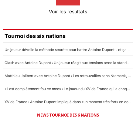
4%
Voir les résultats
Amine Harit
3%
Faris Moumbagna
Tournoi des six nations
4%
Un joueur dévoile la méthode secrète pour battre Antoine Dupont... et ça marche !
Un autre joueur
5%
Clash avec Antoine Dupont : Un joueur réagit aux tensions avec la star du XV de France !
1647 personnes ont participé aux votes.
Matthieu Jalibert avec Antoine Dupont : Les retrouvailles sans Ntamack, «il y a eu des discussions»
«Il est complètement fou ce mec» : Le joueur du XV de France qui a choqué Matthieu Jalibert !
XV de France : Antoine Dupont impliqué dans «un moment très fort» en coulisses
NEWS TOURNOI DES 6 NATIONS