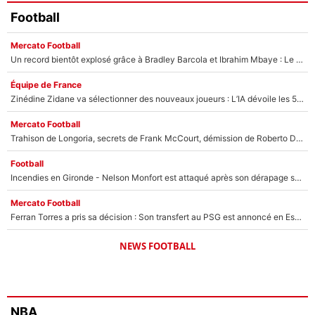
Football
Mercato Football
Un record bientôt explosé grâce à Bradley Barcola et Ibrahim Mbaye : Le PSG sur le point de réaliser un mercato historique ?
Équipe de France
Zinédine Zidane va sélectionner des nouveaux joueurs : L’IA dévoile les 5 cracks qui pourraient rapidement le rejoindre en équipe de France !
Mercato Football
Trahison de Longoria, secrets de Frank McCourt, démission de Roberto De Zerbi : Medhi Benatia se lâche sur son départ de l'OM et fait d'importantes révélations
Football
Incendies en Gironde - Nelson Monfort est attaqué après son dérapage sur CNews : «Et lui, il prend combien pour parler dans un studio climatisé?»
Mercato Football
Ferran Torres a pris sa décision : Son transfert au PSG est annoncé en Espagne !
NEWS FOOTBALL
NBA