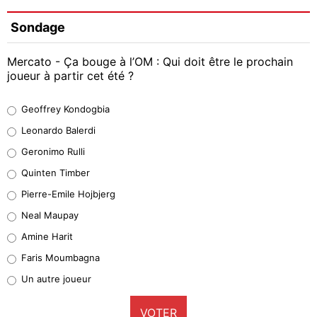
Sondage
Mercato - Ça bouge à l’OM : Qui doit être le prochain
joueur à partir cet été ?
Geoffrey Kondogbia
Geoffrey Kondogbia
38%
Leonardo Balerdi
Leonardo Balerdi
Geronimo Rulli
32%
Quinten Timber
Geronimo Rulli
Pierre-Emile Hojbjerg
5%
Neal Maupay
Quinten Timber
Amine Harit
1%
Faris Moumbagna
Pierre-Emile Hojbjerg
Un autre joueur
9%
VOTER
Neal Maupay