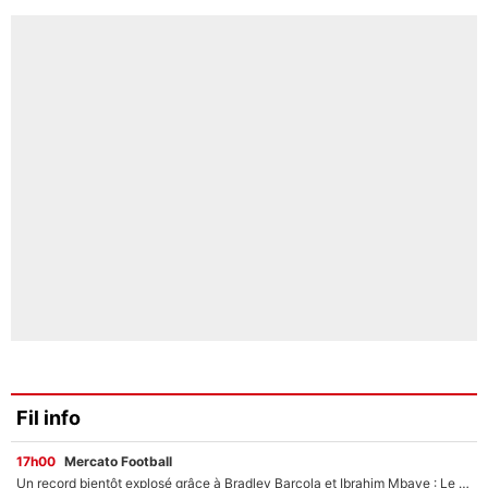
Fil info
17h00
Mercato Football
Un record bientôt explosé grâce à Bradley Barcola et Ibrahim Mbaye : Le PSG sur le point de réaliser un mercato historique ?