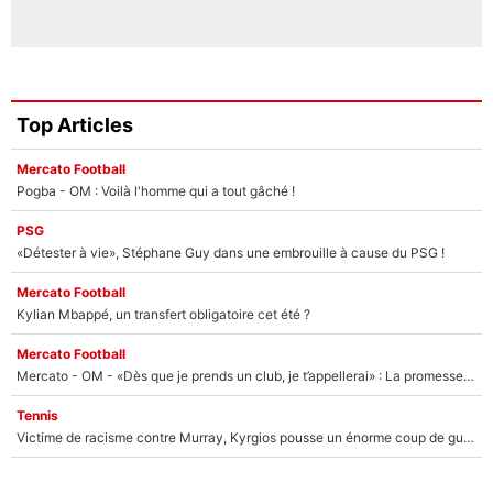
Top Articles
Mercato Football
Pogba - OM : Voilà l'homme qui a tout gâché !
PSG
«Détester à vie», Stéphane Guy dans une embrouille à cause du PSG !
Mercato Football
Kylian Mbappé, un transfert obligatoire cet été ?
Mercato Football
Mercato - OM - «Dès que je prends un club, je t’appellerai» : La promesse de Marcelino au moment de claquer la porte
Tennis
Victime de racisme contre Murray, Kyrgios pousse un énorme coup de gueule !