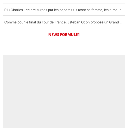
F1 : Charles Leclerc surpris par les paparazzis avec sa femme, les rumeurs étaient vraies !
Comme pour le final du Tour de France, Esteban Ocon propose un Grand Prix de Formule 1 à Paris : «Autour de l’Arc de Triomphe, ce serait génial» !
NEWS FORMULE1