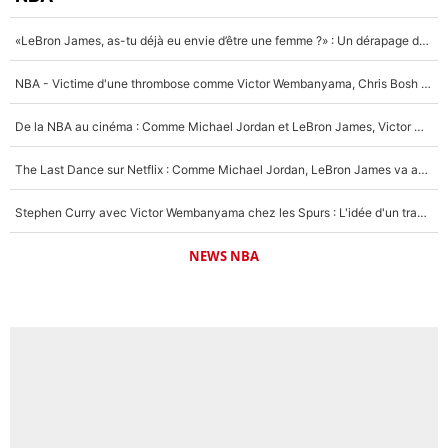
«LeBron James, as-tu déjà eu envie d’être une femme ?» : Un dérapage de Donald Trump sur la superstar de la NBA refait surface
NBA - Victime d'une thrombose comme Victor Wembanyama, Chris Bosh prévient le Français des risques sur sa santé : «J’ai failli mourir sur le coup et j’ai été ramené à la vie»
De la NBA au cinéma : Comme Michael Jordan et LeBron James, Victor Wembanyama rêve d'une carrière d'acteur !
The Last Dance sur Netflix : Comme Michael Jordan, LeBron James va avoir le droit à sa série !
Stephen Curry avec Victor Wembanyama chez les Spurs : L'idée d'un trade historique est lancée en NBA !
NEWS NBA