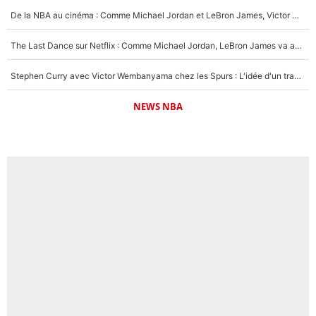
De la NBA au cinéma : Comme Michael Jordan et LeBron James, Victor Wembanyama rêve d'une carrière d'acteur !
The Last Dance sur Netflix : Comme Michael Jordan, LeBron James va avoir le droit à sa série !
Stephen Curry avec Victor Wembanyama chez les Spurs : L'idée d'un trade historique est lancée en NBA !
NEWS NBA