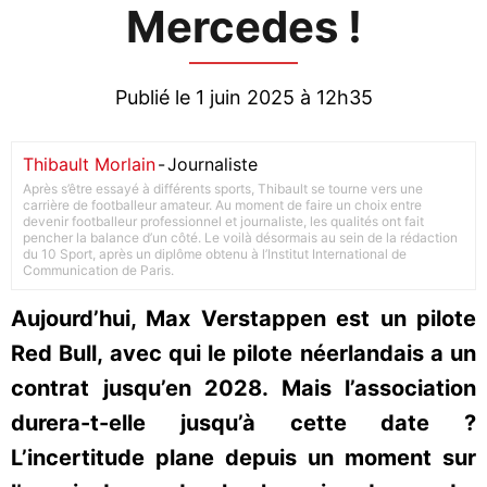
Mercedes !
Publié le 1 juin 2025 à 12h35
Thibault Morlain
-
Journaliste
Après s’être essayé à différents sports, Thibault se tourne vers une
carrière de footballeur amateur. Au moment de faire un choix entre
devenir footballeur professionnel et journaliste, les qualités ont fait
pencher la balance d’un côté. Le voilà désormais au sein de la rédaction
du 10 Sport, après un diplôme obtenu à l’Institut International de
Communication de Paris.
Aujourd’hui, Max Verstappen est un pilote
Red Bull, avec qui le pilote néerlandais a un
contrat jusqu’en 2028. Mais l’association
durera-t-elle jusqu’à cette date ?
L’incertitude plane depuis un moment sur