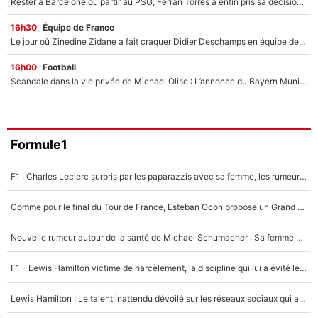
Rester à Barcelone ou partir au PSG, Ferran Torres a enfin pris sa décision : La course contre la montre est lancée !
16h30
Équipe de France
Le jour où Zinedine Zidane a fait craquer Didier Deschamps en équipe de France : «Je m’en suis voulu», l’ancien sélectionneur a regretté son geste !
16h00
Football
Scandale dans la vie privée de Michael Olise : L’annonce du Bayern Munich sur son enfant caché
Formule1
F1 : Charles Leclerc surpris par les paparazzis avec sa femme, les rumeurs étaient vraies !
Comme pour le final du Tour de France, Esteban Ocon propose un Grand Prix de Formule 1 à Paris : «Autour de l’Arc de Triomphe, ce serait génial» !
Nouvelle rumeur autour de la santé de Michael Schumacher : Sa femme Corinna sort du silence
F1 - Lewis Hamilton victime de harcèlement, la discipline qui lui a évité le pire : «J'aurais probablement mal tourné»
Lewis Hamilton : Le talent inattendu dévoilé sur les réseaux sociaux qui a impressionné Kim Kardashian pendant leurs vacances en amoureux !