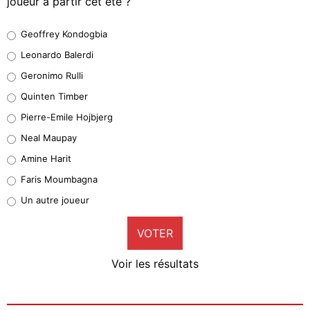
joueur à partir cet été ?
Geoffrey Kondogbia
Geoffrey Kondogbia
38%
Leonardo Balerdi
Leonardo Balerdi
Geronimo Rulli
32%
Quinten Timber
Geronimo Rulli
Pierre-Emile Hojbjerg
5%
Neal Maupay
Quinten Timber
Amine Harit
1%
Faris Moumbagna
Pierre-Emile Hojbjerg
Un autre joueur
9%
VOTER
Neal Maupay
4%
Voir les résultats
Amine Harit
3%