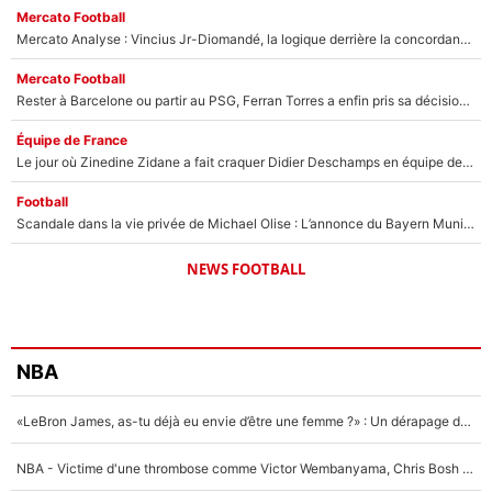
Mercato Football
Mercato Analyse : Vincius Jr-Diomandé, la logique derrière la concordance des temps
Mercato Football
Rester à Barcelone ou partir au PSG, Ferran Torres a enfin pris sa décision : La course contre la montre est lancée !
Équipe de France
Le jour où Zinedine Zidane a fait craquer Didier Deschamps en équipe de France : «Je m’en suis voulu», l’ancien sélectionneur a regretté son geste !
Football
Scandale dans la vie privée de Michael Olise : L’annonce du Bayern Munich sur son enfant caché
NEWS FOOTBALL
NBA
«LeBron James, as-tu déjà eu envie d’être une femme ?» : Un dérapage de Donald Trump sur la superstar de la NBA refait surface
NBA - Victime d'une thrombose comme Victor Wembanyama, Chris Bosh prévient le Français des risques sur sa santé : «J’ai failli mourir sur le coup et j’ai été ramené à la vie»