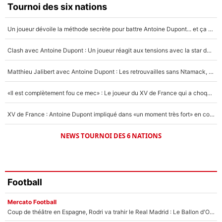
Faris Moumbagna
Tournoi des six nations
5%
Un joueur dévoile la méthode secrète pour battre Antoine Dupont... et ça marche !
Un autre joueur
5%
Clash avec Antoine Dupont : Un joueur réagit aux tensions avec la star du XV de France !
1510 personnes ont participé aux votes.
Matthieu Jalibert avec Antoine Dupont : Les retrouvailles sans Ntamack, «il y a eu des discussions»
«Il est complètement fou ce mec» : Le joueur du XV de France qui a choqué Matthieu Jalibert !
XV de France : Antoine Dupont impliqué dans «un moment très fort» en coulisses
NEWS TOURNOI DES 6 NATIONS
Football
Mercato Football
Coup de théâtre en Espagne, Rodri va trahir le Real Madrid : Le Ballon d'Or a choisi de signer au FC Barcelone !