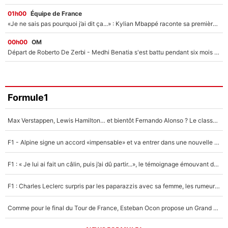
01h00
Équipe de France
«Je ne sais pas pourquoi j’ai dit ça...» : Kylian Mbappé raconte sa première rencontre avec Zinédine Zidane (et c’est très drôle)
00h00
OM
Départ de Roberto De Zerbi - Medhi Benatia s'est battu pendant six mois pour le retenir à l'OM, le PSG a été le naufrage de trop : «Je pars avec toi»
Formule1
Max Verstappen, Lewis Hamilton… et bientôt Fernando Alonso ? Le classement des pilotes les mieux payés en Formule 1 risque de changer !
F1 - Alpine signe un accord «impensable» et va entrer dans une nouvelle dimension : Grande nouvelle pour Pierre Gasly !
F1 : « Je lui ai fait un câlin, puis j’ai dû partir...», le témoignage émouvant de Max Verstappen sur sa fille
F1 : Charles Leclerc surpris par les paparazzis avec sa femme, les rumeurs étaient vraies !
Comme pour le final du Tour de France, Esteban Ocon propose un Grand Prix de Formule 1 à Paris : «Autour de l’Arc de Triomphe, ce serait génial» !