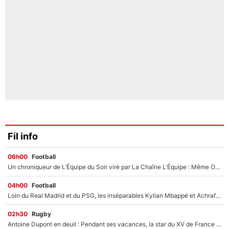
Fil info
06h00
Football
Un chroniqueur de L’Équipe du Soir viré par La Chaîne L’Équipe : Même Olivier Ménard n’avait pas pu empêcher son départ, «je l’ai appris sur Twitter, je l’ai vécu assez mal»
04h00
Football
Loin du Real Madrid et du PSG, les inséparables Kylian Mbappé et Achraf Hakimi changent d'équipe le temps d'une journée !
02h30
Rugby
Antoine Dupont en deuil : Pendant ses vacances, la star du XV de France a perdu sa grand-mère