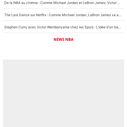
De la NBA au cinéma : Comme Michael Jordan et LeBron James, Victor Wembanyama rêve d'une carrière d'acteur !
The Last Dance sur Netflix : Comme Michael Jordan, LeBron James va avoir le droit à sa série !
Stephen Curry avec Victor Wembanyama chez les Spurs : L'idée d'un trade historique est lancée en NBA !
NEWS NBA