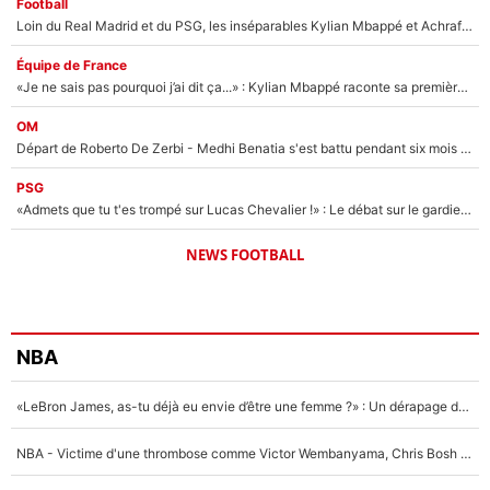
Football
Loin du Real Madrid et du PSG, les inséparables Kylian Mbappé et Achraf Hakimi changent d'équipe le temps d'une journée !
Équipe de France
«Je ne sais pas pourquoi j’ai dit ça...» : Kylian Mbappé raconte sa première rencontre avec Zinédine Zidane (et c’est très drôle)
OM
Départ de Roberto De Zerbi - Medhi Benatia s'est battu pendant six mois pour le retenir à l'OM, le PSG a été le naufrage de trop : «Je pars avec toi»
PSG
«Admets que tu t'es trompé sur Lucas Chevalier !» : Le débat sur le gardien du PSG vire au clash à l'After Foot
NEWS FOOTBALL
NBA
«LeBron James, as-tu déjà eu envie d’être une femme ?» : Un dérapage de Donald Trump sur la superstar de la NBA refait surface
NBA - Victime d'une thrombose comme Victor Wembanyama, Chris Bosh prévient le Français des risques sur sa santé : «J’ai failli mourir sur le coup et j’ai été ramené à la vie»