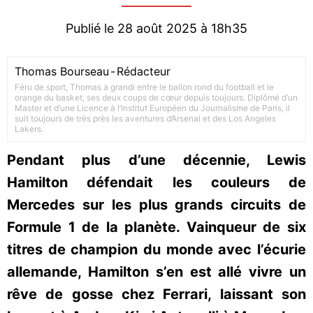
Publié le 28 août 2025 à 18h35
Thomas Bourseau
-
Rédacteur
Féru de sport, Thomas a grandi entre le ballon rond du football et le
orange du basket, ses deux coups de cœur depuis toujours. Diplômé d’un
Master et d’une Licence à l’Institut Européen du Journalisme de Paris, il
suit toujours de très près les aventures d’Arsenal et des Los Angeles
Lakers.
Pendant plus d’une décennie, Lewis
Hamilton défendait les couleurs de
Mercedes sur les plus grands circuits de
Formule 1 de la planète. Vainqueur de six
titres de champion du monde avec l’écurie
allemande, Hamilton s’en est allé vivre un
rêve de gosse chez Ferrari, laissant son