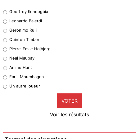
Geoffrey Kondogbia
Geoffrey Kondogbia
38%
Leonardo Balerdi
Leonardo Balerdi
Geronimo Rulli
32%
Quinten Timber
Geronimo Rulli
Pierre-Emile Hojbjerg
5%
Neal Maupay
Quinten Timber
Amine Harit
1%
Faris Moumbagna
Pierre-Emile Hojbjerg
Un autre joueur
9%
VOTER
Neal Maupay
4%
Voir les résultats
Amine Harit
3%
Faris Moumbagna