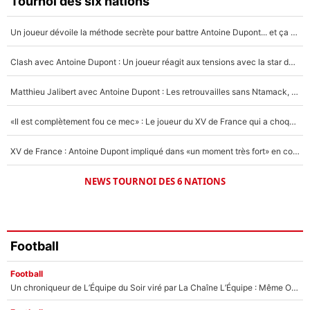
Tournoi des six nations
4%
Un joueur dévoile la méthode secrète pour battre Antoine Dupont... et ça marche !
Un autre joueur
5%
Clash avec Antoine Dupont : Un joueur réagit aux tensions avec la star du XV de France !
1624 personnes ont participé aux votes.
Matthieu Jalibert avec Antoine Dupont : Les retrouvailles sans Ntamack, «il y a eu des discussions»
«Il est complètement fou ce mec» : Le joueur du XV de France qui a choqué Matthieu Jalibert !
XV de France : Antoine Dupont impliqué dans «un moment très fort» en coulisses
NEWS TOURNOI DES 6 NATIONS
Football
Football
Un chroniqueur de L’Équipe du Soir viré par La Chaîne L’Équipe : Même Olivier Ménard n’avait pas pu empêcher son départ, «je l’ai appris sur Twitter, je l’ai vécu assez mal»