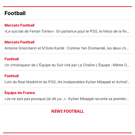
Football
Mercato Football
«Le suicide de Ferran Torres» : En partance pour le PSG, le héros de la finale de la Coupe du monde s'attire les foudres de la presse espagnole !
Mercato Football
Antoine Griezmann et N'Golo Kanté : Comme Yan Diomandé, les deux champions du monde ont refusé de signer au PSG !
Football
Un chroniqueur de L’Équipe du Soir viré par La Chaîne L’Équipe : Même Olivier Ménard n’avait pas pu empêcher son départ, «je l’ai appris sur Twitter, je l’ai vécu assez mal»
Football
Loin du Real Madrid et du PSG, les inséparables Kylian Mbappé et Achraf Hakimi changent d'équipe le temps d'une journée !
Équipe de France
«Je ne sais pas pourquoi j’ai dit ça...» : Kylian Mbappé raconte sa première rencontre avec Zinédine Zidane (et c’est très drôle)
NEWS FOOTBALL