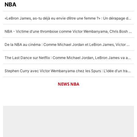
NBA
«LeBron James, as-tu déjà eu envie d’être une femme ?» : Un dérapage de Donald Trump sur la superstar de la NBA refait surface
NBA - Victime d'une thrombose comme Victor Wembanyama, Chris Bosh prévient le Français des risques sur sa santé : «J’ai failli mourir sur le coup et j’ai été ramené à la vie»
De la NBA au cinéma : Comme Michael Jordan et LeBron James, Victor Wembanyama rêve d'une carrière d'acteur !
The Last Dance sur Netflix : Comme Michael Jordan, LeBron James va avoir le droit à sa série !
Stephen Curry avec Victor Wembanyama chez les Spurs : L'idée d'un trade historique est lancée en NBA !
NEWS NBA