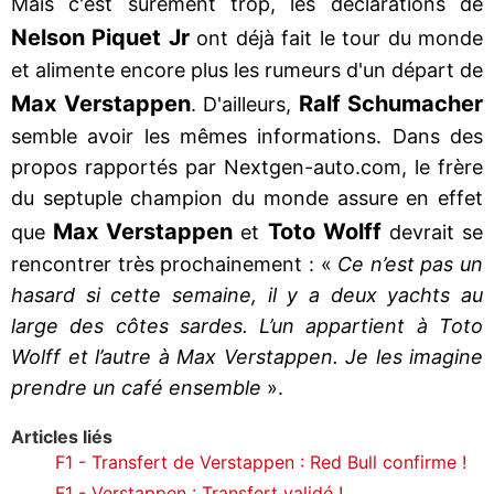
Mais c'est surement trop, les déclarations de
Nelson Piquet Jr
ont déjà fait le tour du monde
et alimente encore plus les rumeurs d'un départ de
Max Verstappen
Ralf Schumacher
. D'ailleurs,
semble avoir les mêmes informations. Dans des
propos rapportés par Nextgen-auto.com, le frère
du septuple champion du monde assure en effet
Max Verstappen
Toto Wolff
que
et
devrait se
rencontrer très prochainement : «
Ce n’est pas un
hasard si cette semaine, il y a deux yachts au
large des côtes sardes. L’un appartient à Toto
Wolff et l’autre à Max Verstappen. Je les imagine
prendre un café ensemble
».
Articles liés
F1 - Transfert de Verstappen : Red Bull confirme !
F1 - Verstappen : Transfert validé !