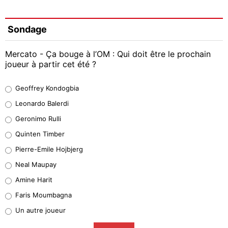
Sondage
Mercato - Ça bouge à l’OM : Qui doit être le prochain
joueur à partir cet été ?
Geoffrey Kondogbia
Geoffrey Kondogbia
38%
Leonardo Balerdi
Leonardo Balerdi
Geronimo Rulli
32%
Quinten Timber
Geronimo Rulli
Pierre-Emile Hojbjerg
5%
Neal Maupay
Quinten Timber
Amine Harit
1%
Faris Moumbagna
Pierre-Emile Hojbjerg
Un autre joueur
9%