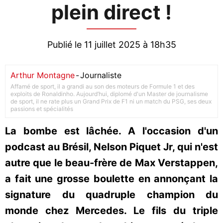
plein direct !
Publié le 11 juillet 2025 à 18h35
Arthur Montagne
-
Journaliste
Affamé de sport, il a grandi au son des moteurs de Formule 1 et des
exploits de Ronaldinho. Aujourd’hui, diplomé d'un Master de journalisme
de sport, il ne rate plus un Grand Prix de F1 ni un match du PSG, ses deux
passions et spécialités
La bombe est lâchée. A l'occasion d'un
podcast au Brésil, Nelson Piquet Jr, qui n'est
autre que le beau-frère de Max Verstappen,
a fait une grosse boulette en annonçant la
signature du quadruple champion du
monde chez Mercedes. Le fils du triple