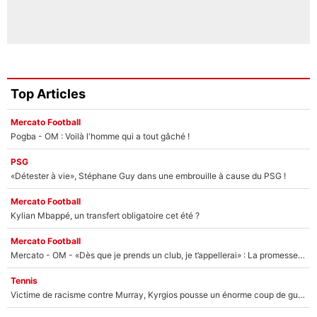
Top Articles
Mercato Football
Pogba - OM : Voilà l'homme qui a tout gâché !
PSG
«Détester à vie», Stéphane Guy dans une embrouille à cause du PSG !
Mercato Football
Kylian Mbappé, un transfert obligatoire cet été ?
Mercato Football
Mercato - OM - «Dès que je prends un club, je t’appellerai» : La promesse de Marcelino au moment de claquer la porte
Tennis
Victime de racisme contre Murray, Kyrgios pousse un énorme coup de gueule !