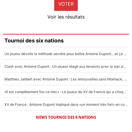
VOTER
Neal Maupay
4%
Voir les résultats
Amine Harit
3%
Faris Moumbagna
Tournoi des six nations
4%
Un joueur dévoile la méthode secrète pour battre Antoine Dupont... et ça marche !
Un autre joueur
5%
Clash avec Antoine Dupont : Un joueur réagit aux tensions avec la star du XV de France !
1630 personnes ont participé aux votes.
Matthieu Jalibert avec Antoine Dupont : Les retrouvailles sans Ntamack, «il y a eu des discussions»
«Il est complètement fou ce mec» : Le joueur du XV de France qui a choqué Matthieu Jalibert !
XV de France : Antoine Dupont impliqué dans «un moment très fort» en coulisses
NEWS TOURNOI DES 6 NATIONS