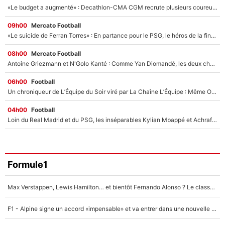
«Le budget a augmenté» : Decathlon-CMA CGM recrute plusieurs coureurs pour offrir à Paul Seixas une équipe pour gagner le Tour de France 2027
09h00
Mercato Football
«Le suicide de Ferran Torres» : En partance pour le PSG, le héros de la finale de la Coupe du monde s'attire les foudres de la presse espagnole !
08h00
Mercato Football
Antoine Griezmann et N'Golo Kanté : Comme Yan Diomandé, les deux champions du monde ont refusé de signer au PSG !
06h00
Football
Un chroniqueur de L’Équipe du Soir viré par La Chaîne L’Équipe : Même Olivier Ménard n’avait pas pu empêcher son départ, «je l’ai appris sur Twitter, je l’ai vécu assez mal»
04h00
Football
Loin du Real Madrid et du PSG, les inséparables Kylian Mbappé et Achraf Hakimi changent d'équipe le temps d'une journée !
Formule1
Max Verstappen, Lewis Hamilton… et bientôt Fernando Alonso ? Le classement des pilotes les mieux payés en Formule 1 risque de changer !
F1 - Alpine signe un accord «impensable» et va entrer dans une nouvelle dimension : Grande nouvelle pour Pierre Gasly !