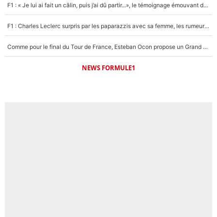
F1 : « Je lui ai fait un câlin, puis j’ai dû partir...», le témoignage émouvant de Max Verstappen sur sa fille
F1 : Charles Leclerc surpris par les paparazzis avec sa femme, les rumeurs étaient vraies !
Comme pour le final du Tour de France, Esteban Ocon propose un Grand Prix de Formule 1 à Paris : «Autour de l’Arc de Triomphe, ce serait génial» !
NEWS FORMULE1