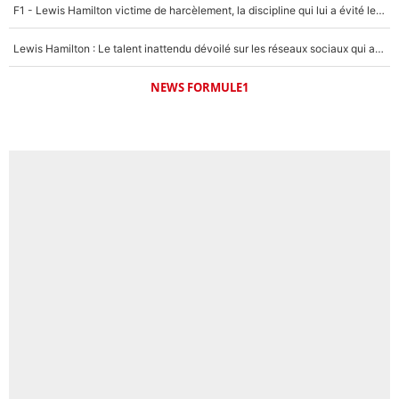
F1 - Lewis Hamilton victime de harcèlement, la discipline qui lui a évité le pire : «J'aurais probablement mal tourné»
Lewis Hamilton : Le talent inattendu dévoilé sur les réseaux sociaux qui a impressionné Kim Kardashian pendant leurs vacances en amoureux !
NEWS FORMULE1