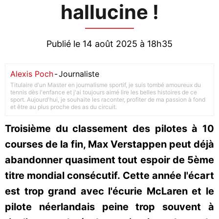
hallucine !
Publié le 14 août 2025 à 18h35
Alexis Poch
-
Journaliste
Titulaire d'un Master en journalisme sportif, je suis tombé amoureux du
tennis dès l'enfance et j'ai toujours aimé lire les belles histoires de ce
sport. Aujourd'hui, je souhaite les raconter, profiter de ma passion à fond
et être au plus proche des as du circuit.
Troisième du classement des pilotes à 10
courses de la fin, Max Verstappen peut déjà
abandonner quasiment tout espoir de 5ème
titre mondial consécutif. Cette année l'écart
est trop grand avec l'écurie McLaren et le
pilote néerlandais peine trop souvent à