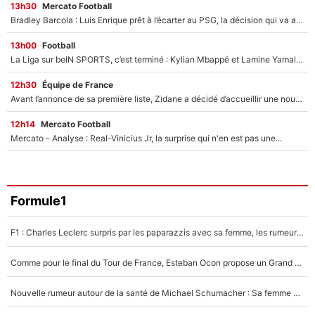
13h30
Mercato Football
Bradley Barcola : Luis Enrique prêt à l’écarter au PSG, la décision qui va accélérer son transfert à Liverpool ?
13h00
Football
La Liga sur beIN SPORTS, c’est terminé : Kylian Mbappé et Lamine Yamal changent de chaîne, «le moment était venu d'ouvrir un nouveau chapitre»
12h30
Équipe de France
Avant l’annonce de sa première liste, Zidane a décidé d’accueillir une nouvelle tête en équipe de France
12h14
Mercato Football
Mercato - Analyse : Real-Vinicius Jr, la surprise qui n'en est pas une...
Formule1
F1 : Charles Leclerc surpris par les paparazzis avec sa femme, les rumeurs étaient vraies !
Comme pour le final du Tour de France, Esteban Ocon propose un Grand Prix de Formule 1 à Paris : «Autour de l’Arc de Triomphe, ce serait génial» !
Nouvelle rumeur autour de la santé de Michael Schumacher : Sa femme Corinna sort du silence