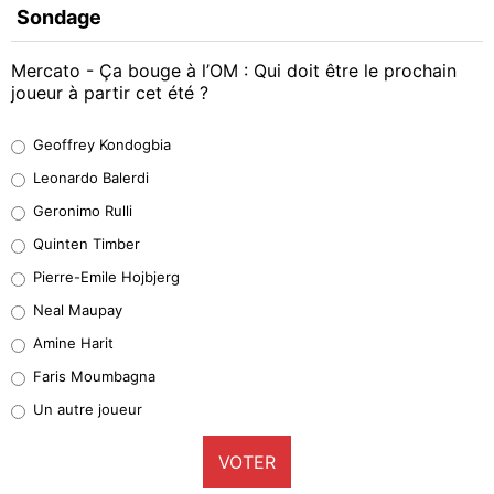
Sondage
Mercato - Ça bouge à l’OM : Qui doit être le prochain
joueur à partir cet été ?
Geoffrey Kondogbia
Geoffrey Kondogbia
38%
Leonardo Balerdi
Leonardo Balerdi
Geronimo Rulli
32%
Quinten Timber
Geronimo Rulli
Pierre-Emile Hojbjerg
4%
Neal Maupay
Quinten Timber
Amine Harit
1%
Faris Moumbagna
Pierre-Emile Hojbjerg
Un autre joueur
9%
VOTER
Neal Maupay
4%