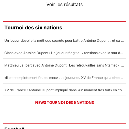
Voir les résultats
Amine Harit
3%
Faris Moumbagna
Tournoi des six nations
4%
Un joueur dévoile la méthode secrète pour battre Antoine Dupont... et ça marche !
Un autre joueur
5%
Clash avec Antoine Dupont : Un joueur réagit aux tensions avec la star du XV de France !
1490 personnes ont participé aux votes.
Matthieu Jalibert avec Antoine Dupont : Les retrouvailles sans Ntamack, «il y a eu des discussions»
«Il est complètement fou ce mec» : Le joueur du XV de France qui a choqué Matthieu Jalibert !
XV de France : Antoine Dupont impliqué dans «un moment très fort» en coulisses
NEWS TOURNOI DES 6 NATIONS