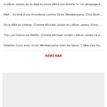
«LeBron James, as-tu déjà eu envie d’être une femme ?» : Un dérapage de Donald Trump sur la superstar de la NBA refait surface
NBA - Victime d'une thrombose comme Victor Wembanyama, Chris Bosh prévient le Français des risques sur sa santé : «J’ai failli mourir sur le coup et j’ai été ramené à la vie»
De la NBA au cinéma : Comme Michael Jordan et LeBron James, Victor Wembanyama rêve d'une carrière d'acteur !
The Last Dance sur Netflix : Comme Michael Jordan, LeBron James va avoir le droit à sa série !
Stephen Curry avec Victor Wembanyama chez les Spurs : L'idée d'un trade historique est lancée en NBA !
NEWS NBA