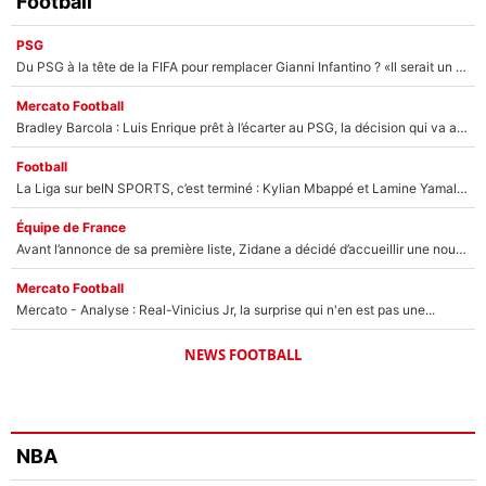
Football
PSG
Du PSG à la tête de la FIFA pour remplacer Gianni Infantino ? «Il serait un mauvais président», le patron de la Liga s'attaque à Nasser Al-Khelaïfi !
Mercato Football
Bradley Barcola : Luis Enrique prêt à l’écarter au PSG, la décision qui va accélérer son transfert à Liverpool ?
Football
La Liga sur beIN SPORTS, c’est terminé : Kylian Mbappé et Lamine Yamal changent de chaîne, «le moment était venu d'ouvrir un nouveau chapitre»
Équipe de France
Avant l’annonce de sa première liste, Zidane a décidé d’accueillir une nouvelle tête en équipe de France
Mercato Football
Mercato - Analyse : Real-Vinicius Jr, la surprise qui n'en est pas une...
NEWS FOOTBALL
NBA