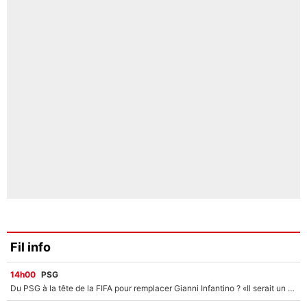
Fil info
14h00
PSG
Du PSG à la tête de la FIFA pour remplacer Gianni Infantino ? «Il serait un mauvais président», le patron de la Liga s'attaque à Nasser Al-Khelaïfi !