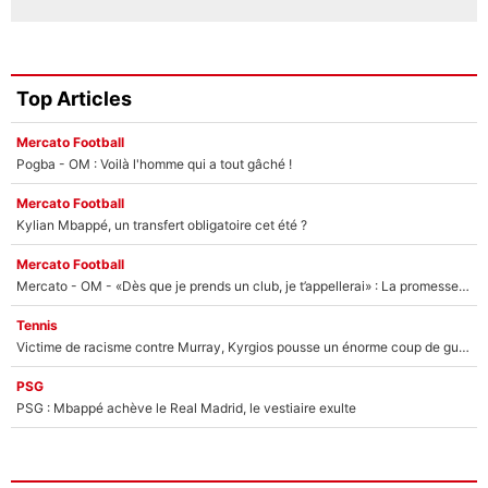
Top Articles
Mercato Football
Pogba - OM : Voilà l'homme qui a tout gâché !
Mercato Football
Kylian Mbappé, un transfert obligatoire cet été ?
Mercato Football
Mercato - OM - «Dès que je prends un club, je t’appellerai» : La promesse de Marcelino au moment de claquer la porte
Tennis
Victime de racisme contre Murray, Kyrgios pousse un énorme coup de gueule !
PSG
PSG : Mbappé achève le Real Madrid, le vestiaire exulte